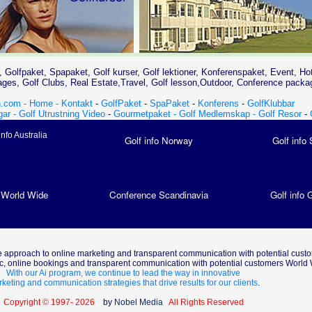
, Golfpaket, Spapaket, Golf kurser, Golf lektioner, Konferenspaket, Event, Ho
es, Golf Clubs, Real Estate,Travel, Golf lesson,Outdoor, Conference packa
.com - Home -
Kontakt
-
GolfPaket
-
SpaPaket
-
Konferens
-
GolfKlubbar
gar -
Golf Utrustning Video
-
Gourmetpaket -
Golf Medlemskap -
Golf Resor
-
info Australia
Golf info Norway
Golf info
 World Wide
Conference Scandinavia
Golf info
 approach to online marketing and transparent communication with potential cust
fic, online bookings and transparent communication with potential customers World
With our Ai program, we continue to lead the way in innovative
keting and communication strategies that drive results for our clients
.
Copyright © 1997- 2026
by
Nobel Media
All Rights Reserved