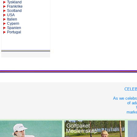
Tyskland
Frankrike
Scotland
USA
Italien
Cypern
Spanien
Portugal
CELEB
As we celebra
of ad
market