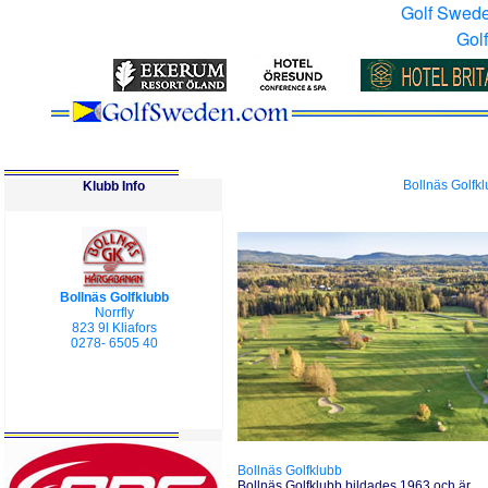
Golf Swed
Gol
Bollnäs Golfk
Klubb Info
Bollnäs Golfklubb
Norrfly
823 9l Kliafors
0278- 6505 40
Bollnäs Golfklubb
Bollnäs Golfklubb bildades 1963 och är