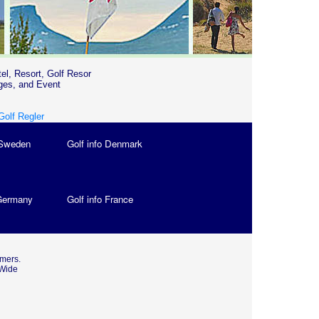
tel, Resort, Golf Resor
ges, and Event
Golf Regler
 Sweden
Golf info Denmark
 Germany
Golf info France
omers.
 Wide