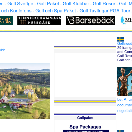
en
-
Golf Sverige - Golf Paket
-
Golf Klubbar
-
Golf Resor
-
Golf 
f och Konferens
-
Golf och Spa Paket
-
Golf Tavlingar PGA Tour
Golfswe
29 framg
lubb
and Comm
Golf Reso
Golf och
Let AI c
documen
negotiat
Golfpaket