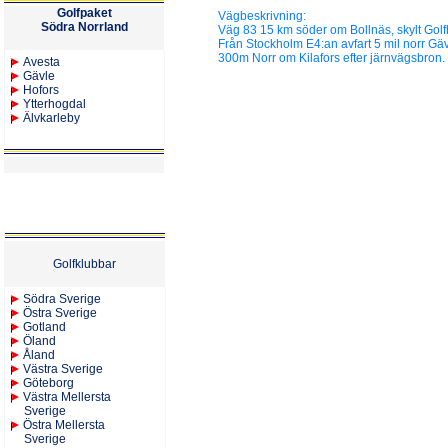
Golfpaket
Vägbeskrivning:
Södra Norrland
Väg 83 15 km söder om Bollnäs, skylt Gol
Från Stockholm E4:an avfart 5 mil norr Gäv
300m Norr om Kilafors efter järnvägsbron.
Avesta
Gävle
Hofors
Ytterhogdal
Älvkarleby
Golfklubbar
Södra Sverige
Östra Sverige
Gotland
Öland
Åland
Västra Sverige
Göteborg
Västra Mellersta
Sverige
Östra Mellersta
Sverige