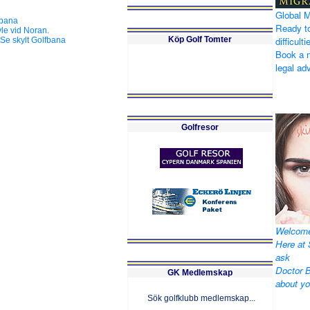
Global M
fbana
Ready to
le vid Noran.
Köp Golf Tomter
difficul
 Se skylt Golfbana
Book a m
legal adv
Golfresor
Welcome
Here at 
ask
Doctor B
GK Medlemskap
about yo
Sök golfklubb medlemskap...