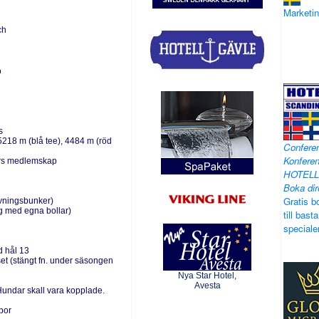
Marketi
ch
ö
s
 5218 m (blå tee), 4484 m (röd
Confere
Konferen
års medlemskap
HOTELL
Boka dir
Gratis b
övningsbunker)
 med egna bollar)
till basta
speciale
id hål 13
set (stängt fn. under säsongen
Nya Star Hotel,
Avesta
undar skall vara kopplade.
bor