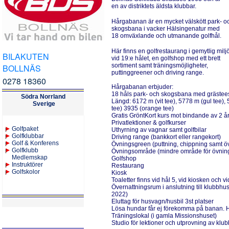
en av distriktets äldsta klubbar.
Hårgabanan är en mycket välskött park- o
skogsbana i vacker Hälsingenatur med
18 omväxlande och utmanande golfhål.
Här finns en golfrestaurang i gemytlig milj
BILAKUTEN
vid 19:e hålet, en golfshop med ett brett
sortiment samt träningsmöjligheter,
BOLLNÄS
puttinggreener och driving range.
0278 18360
Hårgabanan erbjuder:
18 håls park- och skogsbana med grästee
Södra Norrland
Längd: 6172 m (vit tee), 5778 m (gul tee),
Sverige
tee) 3935 (orange tee)
Gratis GröntKort kurs mot bindande av 2 
Privatlektioner & golfkurser
Golfpaket
Uthyrning av vagnar samt golfbilar
Golfklubbar
Driving range (bankkort eller rangekort)
Golf & Konferens
Övningsgreen (puttning, chippning samt 
Golfklubb
Övningsområde (mindre område för övning
Medlemskap
Golfshop
Instruktörer
Restaurang
Golfskolor
Kiosk
Toaletter finns vid hål 5, vid kiosken och v
Övernattningsrum i anslutning till klubbhu
2022)
Eluttag för husvagn/husbil 3st platser
Lösa hundar får ej förekomma på banan. H
Träningslokal (i gamla Missionshuset)
Studio för lektioner och utprovning av klub