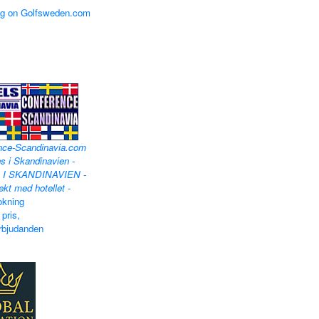
ng on Golfsweden.com
nce-Scandinavia.com
s i Skandinavien -
 I SKANDINAVIEN -
ekt med hotellet
-
okning
 pris,
rbjudanden