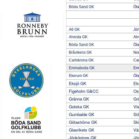
Böda Sand GK
Öl
A6 GK
Jö
Alvesta GK
Alv
Böda Sand GK
Öl
Bråvikens GK
No
Carlskrona GK
Car
Emmaboda GK
Em
Ekerum GK
Öl
Eksjö GK
Ek
Figeholm G&CC
Os
Gränna GK
Gr
Gotska GK
Vi
Gumbalde GK
St
Götaströms GK
Ski
Glasrikets GK
Vä
Jönköpings GK
Jö