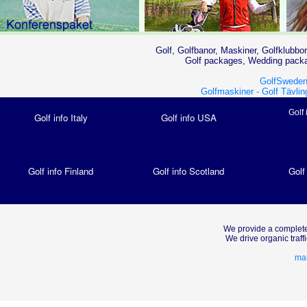
Golf, Golfbanor, Maskiner, Golfklubbor
Golf packages, Wedding packag
GolfSweden
Golfmaskiner -
Golf Tävlin
Golf 
Golf info Italy
Golf info USA
Golf info Finland
Golf info Scotland
Golf
We provide a complete
We drive organic traf
mar