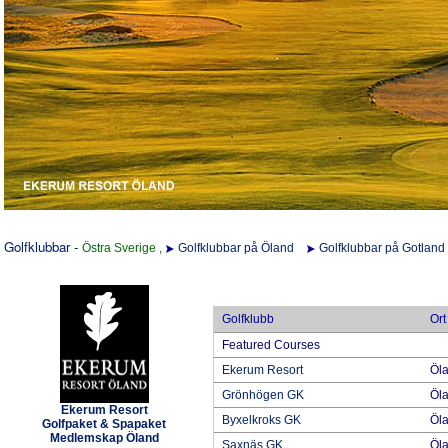
Golfklubbar
-
Östra Sverige ,
Golfklubbar på Öland
Golfklubbar på Gotland
Golfklubb
Ort
Featured Courses
Ekerum Resort
Öl
Grönhögen GK
Öl
Ekerum Resort
Byxelkroks GK
Öl
Golfpaket & Spapaket
Medlemskap Öland
Saxnäs GK
Öl