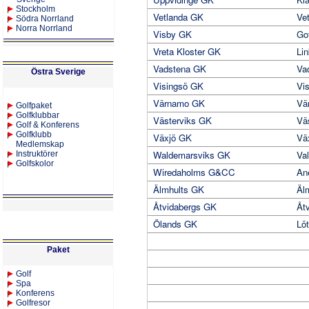
Stockholm
Vetlanda GK
Ve
Södra Norrland
Norra Norrland
Visby GK
Go
Vreta Kloster GK
Li
Vadstena GK
Va
Östra Sverige
Visingsö GK
Vi
Värnamo GK
Vä
Golfpaket
Golfklubbar
Västerviks GK
Vä
Golf & Konferens
Golfklubb
Växjö GK
Vä
Medlemskap
Waldemarsviks GK
Va
Instruktörer
Golfskolor
Wiredaholms G&CC
An
Älmhults GK
Äl
Åtvidabergs GK
Åt
Ölands GK
Löt
Paket
Golf
Spa
Konferens
Golfresor