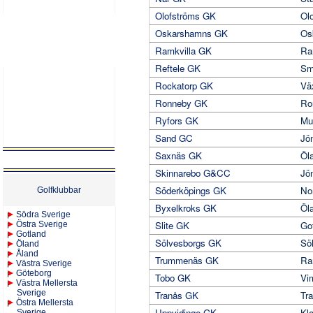
Olofströms GK
Ol
Oskarshamns GK
Os
Ramkvilla GK
Ra
Reftele GK
Sm
Rockatorp GK
Vä
Ronneby GK
Ro
Ryfors GK
Mul
Sand GC
Jö
Saxnäs GK
Öl
Skinnarebo G&CC
Jö
Söderköpings GK
No
Golfklubbar
Byxelkroks GK
Öl
Södra Sverige
Slite GK
Go
Östra Sverige
Gotland
Sölvesborgs GK
Sö
Öland
Åland
Trummenäs GK
Ra
Västra Sverige
Göteborg
Tobo GK
Vi
Västra Mellersta
Sverige
Tranås GK
Tr
Östra Mellersta
Uppvidinge GK
Kl
Sverige