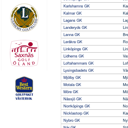
Karlshamns GK
Ka
Kalmar GK
Ka
Lagans GK
La
Landeryds GK
Li
Lanna GK
Br
Leråkra GK
Ro
Linköpings GK
Li
Lidhems GK
Va
Loftahammars GK
Lo
Lysingsbadets GK
Vä
Mjölby GK
Mj
Motala GK
Mo
Möre GK
Mö
Nässjö GK
Nä
Norrköpings GK
No
Nicklastorp GK
Ka
Nybro GK
Ny
När GK
St