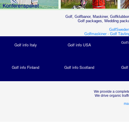
Golf, Golfbanor, Maskiner, Golfklubbor
Golf packages, Wedding packag
GolfSweden
Golfmaskiner -
Golf Tävlin
Golf 
Golf info Italy
Golf info USA
Golf info Finland
Golf info Scotland
Golf
We provide a complete
We drive organic traf
mar