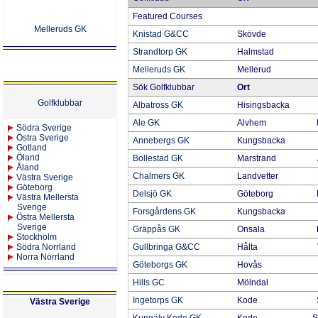
Featured Courses
Melleruds GK
Knistad G&CC
Skövde
Strandtorp GK
Halmstad
Melleruds GK
Mellerud
Sök Golfklubbar
Ort
Golfklubbar
Albatross GK
Hisingsbacka
Ale GK
Alvhem
Södra Sverige
Östra Sverige
Annebergs GK
Kungsbacka
Gotland
Öland
Bollestad GK
Marstrand
Åland
Chalmers GK
Landvetter
Västra Sverige
Göteborg
Delsjö GK
Göteborg
Västra Mellersta
Sverige
Forsgårdens GK
Kungsbacka
Östra Mellersta
Sverige
Gräppås GK
Onsala
Stockholm
Södra Norrland
Gullbringa G&CC
Hålta
Norra Norrland
Göteborgs GK
Hovås
Hills GC
Mölndal
Ingetorps GK
Kode
Västra Sverige