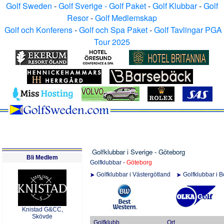
Golf Sweden
-
Golf Sverige - Golf Paket
-
Golf Klubbar
-
Golf
Resor
-
Golf Medlemskap
Golf och Konferens
-
Golf och Spa Paket
-
Golf Tavlingar PGA
Tour 2025
Golfklubbar i Sverige - Göteborg
Bli Medlem
Golfklubbar
-
Göteborg
Golfklubbar i Västergötland
Golfklubbar i 
Knistad G&CC,
Skövde
Golfklubb
Ort