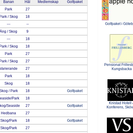
Banan
Hål
Medlemskap
Golfpaket
Park
27
Park / Skog
18
Golfpaket i Göte
---
--
Äng / Skog
9
---
18
Park / Skog
18
Park
27
Park / Skog
27
Pensionat Frillesb
Varierande
27
Kungsbacka
Park
18
Skog
18
Skog / Park
18
Golfpaket
easide/Park
18
Knistad Hotell
kog/Seaside
27
Golfpaket
Konferens, Skö
Hedbana
27
Skog/Park
18
Golfpaket
Skog/Park
27