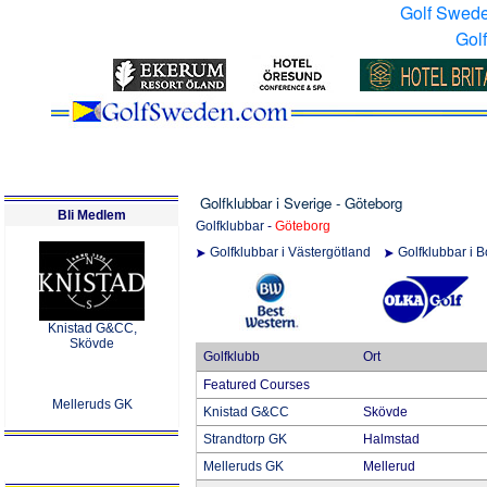
Golf Swed
Gol
Golfklubbar i Sverige - Göteborg
Bli Medlem
Golfklubbar
-
Göteborg
Golfklubbar i Västergötland
Golfklubbar i 
Knistad G&CC,
Skövde
Golfklubb
Ort
Featured Courses
Melleruds GK
Knistad G&CC
Skövde
Strandtorp GK
Halmstad
Melleruds GK
Mellerud