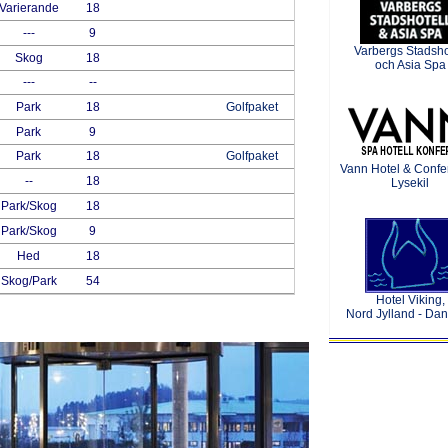
Varierande
18
---
9
Varbergs Stadsho
Skog
18
och Asia Spa
---
--
Park
18
Golfpaket
Park
9
Park
18
Golfpaket
Vann Hotel & Confe
--
18
Lysekil
Park/Skog
18
Park/Skog
9
Hed
18
Skog/Park
54
Hotel Viking,
Nord Jylland - Da