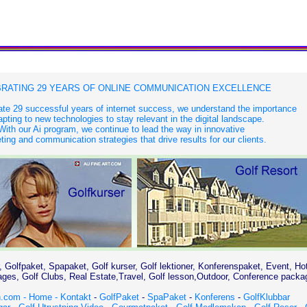
RATING 29 YEARS OF ONLINE COMMUNICATION EXCELLENCE
te 29 successful years of internet success, we understand the importance
apting to new technologies to stay relevant in the digital landscape.
With our Ai program, we continue to lead the way in innovative
ing and communication strategies that drive results for our clients.
, Golfpaket, Spapaket, Golf kurser, Golf lektioner, Konferenspaket, Event, Ho
es, Golf Clubs, Real Estate,Travel, Golf lesson,Outdoor, Conference packa
.com - Home -
Kontakt
-
GolfPaket
-
SpaPaket
-
Konferens
-
GolfKlubbar