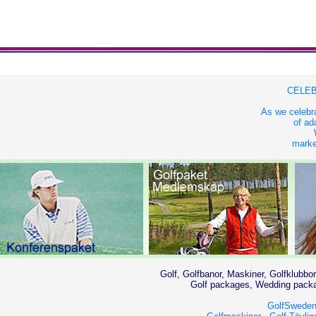
CELEB
As we celebra
of ad
market
Golf, Golfbanor, Maskiner, Golfklubbor
Golf packages, Wedding packag
GolfSweden