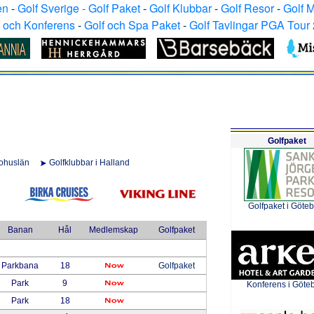
en
-
Golf Sverige - Golf Paket
-
Golf Klubbar
-
Golf Resor
-
Golf 
f och Konferens
-
Golf och Spa Paket
-
Golf Tavlingar PGA Tour
Golfpaket
Bohuslän
Golfklubbar i Halland
Golfpaket i Göte
Banan
Hål
Medlemskap
Golfpaket
Parkbana
18
Golfpaket
Park
9
Konferens i G
öte
Park
18