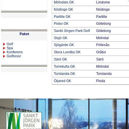
Mölndals GK
Lindome
Nödinge GK
Nödinge
Partille GK
Partille
Pixbo GK
Göteborg
Sankt Jörgen Park Golf
Göteborg
Paket
Sisjö GK
Mölndal
Golf
Sjögärde GK
Frillesås
Spa
Konferens
Stora Lundby GK
Gråbo
Golfresor
Särö GK
Särö
Torrekulla GK
Mölndal
Torslanda GK
Torslanda
Öijared GK
Floda