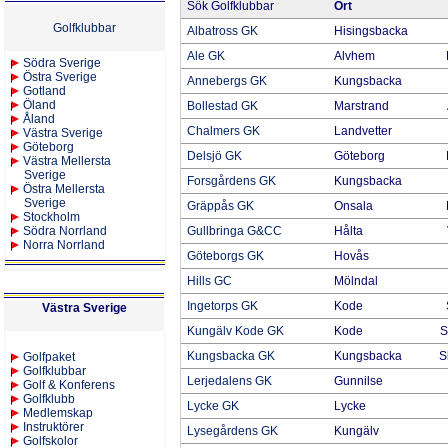
Sök Golfklubbar
Ort
Golfklubbar
Albatross GK
Hisingsbacka
Ale GK
Alvhem
Södra Sverige
Östra Sverige
Annebergs GK
Kungsbacka
Gotland
Öland
Bollestad GK
Marstrand
Åland
Chalmers GK
Landvetter
Västra Sverige
Göteborg
Delsjö GK
Göteborg
Västra Mellersta
Sverige
Forsgårdens GK
Kungsbacka
Östra Mellersta
Sverige
Gräppås GK
Onsala
Stockholm
Södra Norrland
Gullbringa G&CC
Hålta
Norra Norrland
Göteborgs GK
Hovås
Hills GC
Mölndal
Ingetorps GK
Kode
Västra Sverige
Kungälv Kode GK
Kode
S
Kungsbacka GK
Kungsbacka
S
Golfpaket
Golfklubbar
Lerjedalens GK
Gunnilse
Golf & Konferens
Golfklubb
Lycke GK
Lycke
Medlemskap
Instruktörer
Lysegårdens GK
Kungälv
Golfskolor