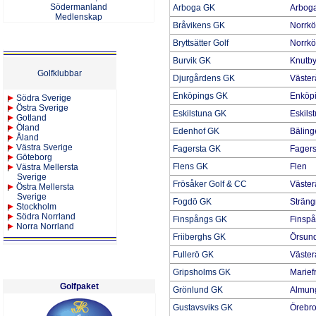
Södermanland
Arboga GK
Arbog
Medlenskap
B
råvikens GK
Norrkö
Bryttsätter Golf
Norrkö
Burvik GK
Knutb
Golfklubbar
Djurgårdens GK
Väster
Enköpings GK
Enköp
Södra Sverige
Östra Sverige
Eskilstuna GK
Eskils
Gotland
Öland
Edenhof GK
Bäling
Åland
Västra Sverige
Fagersta GK
Fagers
Göteborg
Flens GK
Flen
Västra Mellersta
Sverige
Frösåker Golf & CC
Väster
Östra Mellersta
Sverige
Fogdö GK
Strän
Stockholm
Södra Norrland
Finspångs GK
Finsp
Norra Norrland
Friiberghs GK
Örsun
Fullerö GK
Väster
Gripsholms GK
Marief
Golfpaket
Grönlund GK
Almun
Gustavsviks GK
Örebr