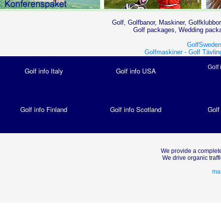
Golf, Golfbanor, Maskiner, Golfklubbor
Golf packages, Wedding packag
GolfSweden
Golfmaskiner -
Golf Tävlin
Golf 
Golf info Italy
Golf info USA
Golf info Finland
Golf info Scotland
Golf
We provide a complete
We drive organic traf
mar