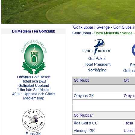
Golfklubbar i Sverige - Golf Clubs
Bli Medlem i en Golfklubb
Golfklubbar
-
Östra Mellersta Sverige
GolfPaket
Hotel President
Sta
Norrköping
Golfpa
Örbyhus Golf Resort
Golfklubb
Ort
Hotell och B&B
Golfpaket Uppland
1 tim från Stockholm
40min Uppsala och Gävle
Örbyhus GK
Örbyh
Medlemskap
Golfklubbar
Åda Golf & CC
Trosa
Almunge GK
Uppsa
Flens GK,