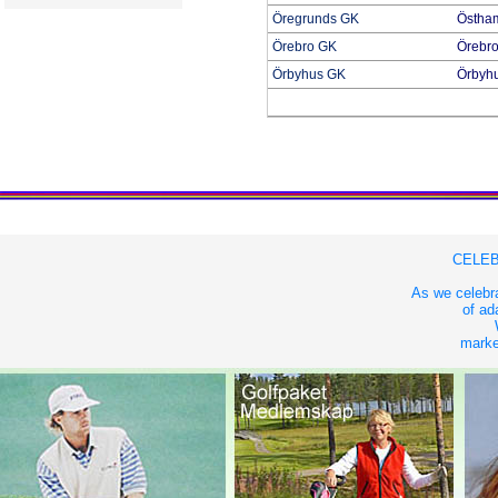
Öregrunds GK
Östha
Örebro GK
Örebr
Örbyhus GK
Örbyh
CELEB
As we celebra
of ad
market