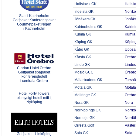
Hallstavik GK
Hallst
Ingelsta GK
Norrkö
Statt i Katrineholm
Jönåkers GK
Jonåk
Golfpaket Konferenspaket
Gourmetpaket Nöjen
Katrineholms GK
Katrin
i Katrineholm
Kumla GK
Kumla
Köping GK
Köpin
Kåbo GK
Uppsa
Kårsta GK
Örebr
Linde GK
Linde
Clarion Hotel Örebro
Golfpaket spapaket
Mosjö GCC
Örebr
konferenshotell
Mälarbadens GK
Torshä
i centrala Örebro
Motala GK
Motala
Hotel Forty Towers
Mellringe GK
Örebr
ett mysigt hotell mitt i,
Nyköping
Nora GK
Nora
Norrköpings GK
Norrkö
Norrtelje GK
Norrtäl
Orresta Golf
Väster
Sala GK
Sala
Golfpaket Linköping