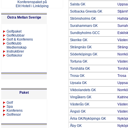
Konferenspaket på
Salsta GK
Uppsa
Elit Hotell i Linköping
Solbacka Gnesta GK
Stjärn
Östra Mellan Sverige
Strömsholms GK
Halls
Surahammars GK
Surra
Golfpaket
Sundbyholms GCC
Eskils
Golfklubbar
Golf & Konferens
Skerike GK
Väster
Golfklubb
Strängnäs GK
Strän
Medlemskap
Instruktörer
Söderköpings GK
Norrkö
Golfskolor
Tortuna GK
Väster
Torshälla GK
Torshä
Trosa GK
Trosa
Upsala GK
Uppsa
Vikbolandets GK
Norrkö
Paket
Vingåkers GK
Katrin
Golf
Västerås GK
Väster
Spa
Konferens
Ängsö GK
Väster
Golfresor
Ärlia GK/Nyköpings GK
Nyköp
Åby GK
Nyköp