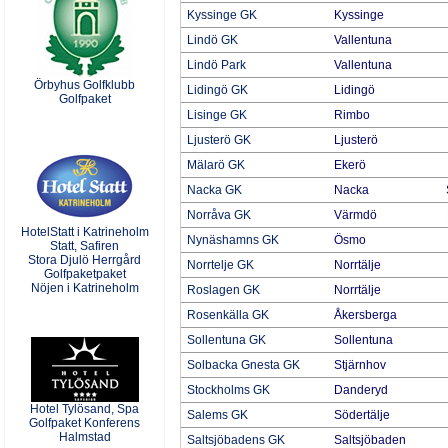
Kyssinge GK
Kyssinge
Lindö GK
Vallentuna
Lindö Park
Vallentuna
Örbyhus Golfklubb
Lidingö GK
Lidingö
Golfpaket
Lisinge GK
Rimbo
Ljusterö GK
Ljusterö
Mälarö GK
Ekerö
Nacka GK
Nacka
Norråva GK
Värmdö
HotelStatt i Katrineholm
Nynäshamns GK
Ösmo
Statt, Safiren
Stora Djulö Herrgård
Norrtelje GK
Norrtälje
Golfpaketpaket
Nöjen i Katrineholm
Roslagen GK
Norrtälje
Rosenkälla GK
Åkersberga
Sollentuna GK
Sollentuna
Solbacka Gnesta GK
Stjärnhov
Stockholms GK
Danderyd
Hotel Tylösand, Spa
Salems GK
Södertälje
Golfpaket Konferens
Halmstad
Saltsjöbadens GK
Saltsjöbaden