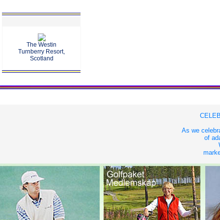
The Westin
Turnberry Resort,
Scotland
CELEB
As we celebra
of ad
market