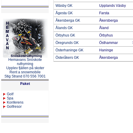
Wäsby GK
Upplands Väsby
Ågesta GK
Farsta
Åkersberga GK
Åkersberga
Ålands GK
Åland
Örbyhus GK
Örbyhus
Öregrunds GK
Östhammar
Österhaninge GK
Haninge
Österåkers GK
Åkersberga
Hemavans Snöskote
ruthyrning
Upplev fjällen på skoter
Rent a snowmobile
Stig Strand 070 556 7001
Paket
Golf
Spa
Konferens
Golfresor