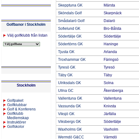
Skepptuna GK
Märsta
Sköndals Golf
Skarpnäck
Smådalarö Golf
Dalarö
Golfbanor i Stockholm
Sofielund GK
Bro-Bålsta
Välj golfklubb från listan
Södertälje GK
Södertälje
Södertörns GK
Haninge
Tjusta GK
Arlanda
Troxhammar GK
Färingsö
Tyresö GK
Tyresö
Täby GK
Täby
Ulriksdals GK
Solna
Stockholm
Ullna GC
Åkersberga
Vallentuna GK
Vallentuna
Golfpaket
Golfklubbar
Vassunda GK
Knivsta
Golf & Konferens
Golfklubb
Viksjö GK
Järfälla
Medlemskap
Viksbergs GK
Södertälje
Instruktörer
Golfskolor
Waxholms GK
Vaxholm
Wermdö G&CC
Värmdö