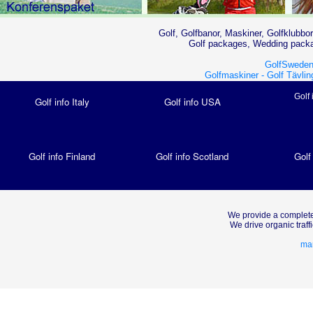
Golf, Golfbanor, Maskiner, Golfklubbor
Golf packages, Wedding packag
GolfSweden
Golfmaskiner -
Golf Tävlin
Golf 
Golf info Italy
Golf info USA
Golf info Finland
Golf info Scotland
Golf
We provide a complete
We drive organic traf
mar