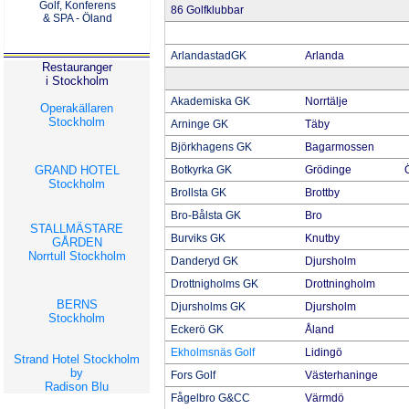
Golf, Konferens
86 Golfklubbar
& SPA - Öland
ArlandastadGK
Arlanda
Restauranger
i Stockholm
Akademiska GK
Norrtälje
Operakällaren
Stockholm
Arninge GK
Täby
Björkhagens GK
Bagarmossen
GRAND HOTEL
Botkyrka GK
Grödinge
Stockholm
Brollsta GK
Brottby
Bro-Bålsta GK
Bro
STALLMÄSTARE
Burviks GK
Knutby
GÅRDEN
Norrtull Stockholm
Danderyd GK
Djursholm
Drottnigholms GK
Drottningholm
BERNS
Djursholms GK
Djursholm
Stockholm
Eckerö GK
Åland
Ekholmsnäs Golf
Lidingö
Strand Hotel Stockholm
by
Fors Golf
Västerhaninge
Radison Blu
Fågelbro G&CC
Värmdö