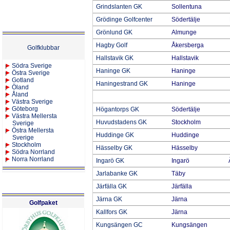
Grindslanten GK
Sollentuna
Grödinge Golfcenter
Södertälje
Grönlund GK
Almunge
Hagby Golf
Åkersberga
Golfklubbar
Hallstavik GK
Hallstavik
Södra Sverige
Haninge GK
Haninge
Östra Sverige
Gotland
Haningestrand GK
Haninge
Öland
Åland
Västra Sverige
Göteborg
Högantorps GK
Södertälje
Västra Mellersta
Huvudstadens GK
Stockholm
Sverige
Östra Mellersta
Huddinge GK
Huddinge
Sverige
Stockholm
Hässelby GK
Hässelby
Södra Norrland
Norra Norrland
Ingarö GK
Ingarö
Jarlabanke GK
Täby
Järfälla GK
Järfälla
Järna GK
Järna
Golfpaket
Kallfors GK
Järna
Kungsängen GC
Kungsängen