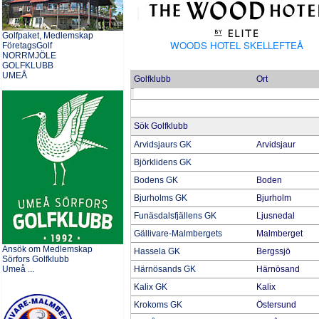
Golfpaket, Medlemskap
WOODS HOTEL SKELLEFTEÅ
FöretagsGolf
NORRMJÖLE
GOLFKLUBB
UMEÅ
Golfklubb
Ort
Sök Golfklubb
Arvidsjaurs GK
Arvidsjaur
Björklidens GK
Bodens GK
Boden
Bjurholms GK
Bjurholm
Funäsdalsfjällens GK
Ljusnedal
Gällivare-Malmbergets
Malmberget
Ansök om Medlemskap
Hassela GK
Bergssjö
Sörfors Golfklubb
Umeå ...
Härnösands GK
Härnösand
Kalix GK
Kalix
Krokoms GK
Östersund