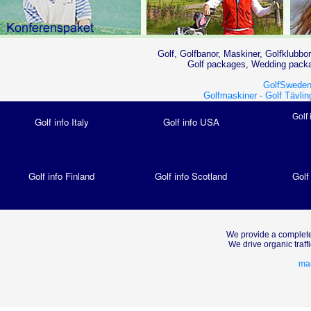
Golf, Golfbanor, Maskiner, Golfklubbor
Golf packages, Wedding packag
GolfSweden
Golfmaskiner -
Golf Tävlin
Golf 
Golf info Italy
Golf info USA
Golf info Finland
Golf info Scotland
Golf
We provide a complete
We drive organic traf
mar