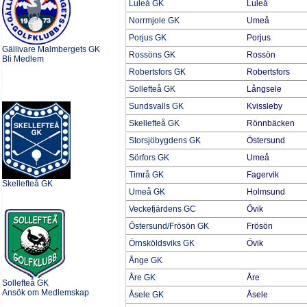
Luleå GK
Luleå
Norrmjole GK
Umeå
Porjus GK
Porjus
Gällivare Malmbergets GK
Rossöns GK
Rossön
Bli Medlem
Robertsfors GK
Robertsfors
Sollefteå GK
Långsele
Sundsvalls GK
Kvissleby
Skellefteå GK
Rönnbäcken
Storsjöbygdens GK
Östersund
Sörfors GK
Umeå
Timrå GK
Fagervik
Skellefteå GK
Umeå GK
Holmsund
Veckefjärdens GC
Övik
Östersund/Frösön GK
Frösön
Örnsköldsviks GK
Övik
Ånge GK
Åre GK
Åre
Sollefteå GK
Ansök om Medlemskap
Åsele GK
Åsele