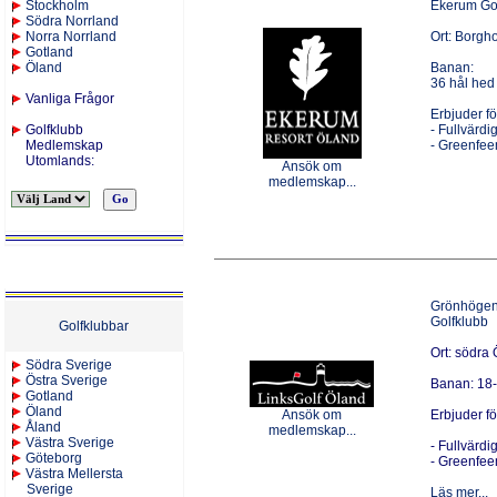
Stockholm
Ekerum Gol
Södra Norrland
Norra Norrland
Ort: Borgh
Gotland
Öland
Banan:
36 hål hed
Vanliga Frågor
Erbjuder f
Golfklubb
- Fullvärd
Medlemskap
- Greenfe
Utomlands
:
Ansök om
medlemskap...
Grönhögen 
Golfklubb
Golfklubbar
Ort: södra
Södra Sverige
Östra Sverige
Banan: 18-
Gotland
Öland
Ansök om
Erbjuder f
Åland
medlemskap...
Västra Sverige
- Fullvärd
Göteborg
- Greenfe
Västra Mellersta
Sverige
Läs mer...