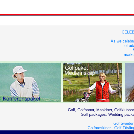
CELEB
As we celebra
of ad
market
Golf, Golfbanor, Maskiner, Golfklubbor
Golf packages, Wedding packag
GolfSweden
Golfmaskiner -
Golf Tävlin