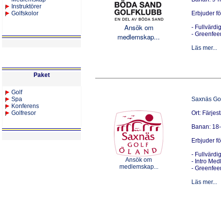
Instruktörer
Golfskolor
Erbjuder f
Ansök om
-
Fullvärd
- Greenfe
medlemskap...
Läs mer...
Paket
Golf
Spa
Saxnäs Gol
Konferens
Golfresor
Ort: Färje
Banan: 18-
Erbjuder f
- Fullvärd
Ansök om
- Intro Me
medlemskap...
- Greenfe
Läs mer...