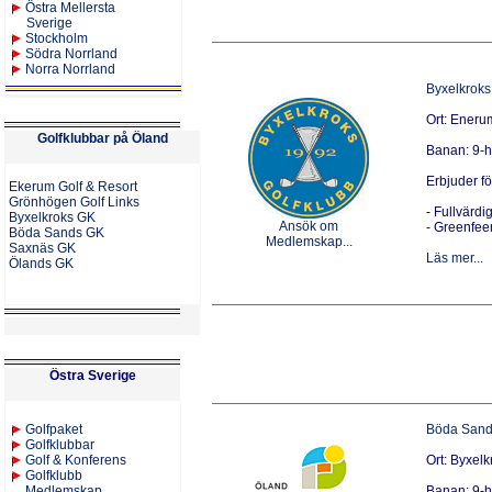
Östra Mellersta
Sverige
Stockholm
Södra Norrland
Norra Norrland
Byxelkroks
Ort: Eneru
Golfk
lubbar på Öland
Banan: 9-hå
Erbjuder f
Ekerum Golf & Resort
Grönhögen Golf Links
- Fullvärd
Byxelkroks GK
Ansök om
- Greenfe
Böda Sands GK
Medlemskap...
Saxnäs GK
Läs mer...
Ölands GK
Östra Sverige
Golfpaket
Böda Sand
Golfklubbar
Golf & Konferens
Ort: Byxelk
Golfklubb
Medlemskap
Banan: 9-h