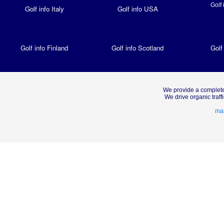
Golf 
Golf info Italy
Golf info USA
Golf info Finland
Golf info Scotland
Golf
We provide a complete
We drive organic traf
mar