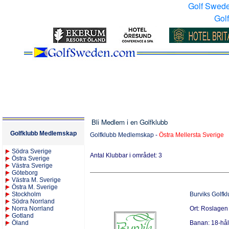
Golf Swed
Gol
Bli Medlem i en Golfklubb
Golfklubb Medlemskap
Golfklubb Medlemskap
-
Östra Mellersta Sverige
S
ödra Sverige
Antal Klubbar i området: 3
Östra Sverige
Västra Sverige
Göteborg
Västra M. Sverige
Östra M. Sverige
Stockholm
Burviks Golfk
Södra Norrland
Norra Norrland
Ort: Roslagen
Gotland
Öland
Banan: 18-hå