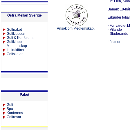
Ort: Flen, Sö
Banan: 18-hå
Östra Mellan Sverige
Erbjuder följ
- Fullvärdigt
Ansök om Medlemskap...
Golfpaket
- Vilande
Golfklubbar
- Studerande
Golf & Konferens
Golfklubb
Läs mer...
Medlemskap
Instruktörer
Golfskolor
Paket
Golf
Spa
Konferens
Golfresor