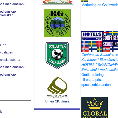
Marketing on Golfswed
ande medlemskap:
 Medlemskap
dlemskap
klubb
 Roslagen
Conference-Scandinavi
Konferens i Skandinavie
och skogsbana
HOTELL I SKANDINAV
ande medlemskap:
Boka direkt med hotelle
Gratis bokning
 Medlemskap
till basta pris,
specialerbjudanden
Umeå GK, Umeå
bb