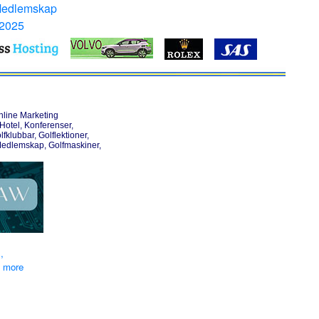
Medlemskap
 2025
nline Marketing
otel, Konferenser,
lfklubbar, Golflektioner,
Medlemskap, Golfmaskiner,
,
d more