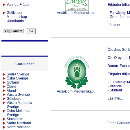
Vanliga Frågor
Erbjuder följ
Golfklubb
Ansök om Medlemskap...
- Fullvärdigt
Medlemskap
- Greenfeeme
Utomlands
:
Läs mer...
Örbyhus Golf
Ort: Örbyhus,
Golfklubbar
Banan: Park-
Erbjuder följ
Södra Sverige
Östra Sverige
- Fullvärdigt
Gotland
- Vilande
Öland
- Student
Åland
Ansök om Medlemskap...
Västra Sverige
Läs mer...
Göteborg
Västra Mellersta
Sverige
Östra Mellersta
Sverige
Stockholm
Södra Norrland
Flens Golfklu
Norra Norrland