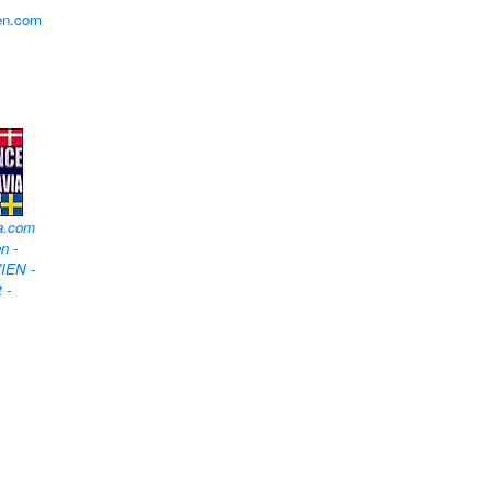
en.com
a.com
n -
IEN -
t
-