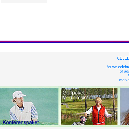
CELEB
As we celebra
of ad
market