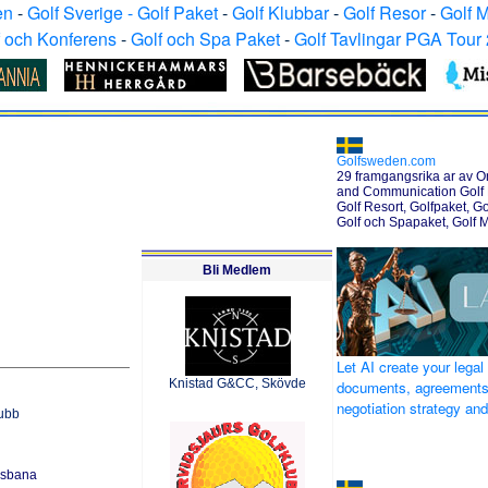
en
-
Golf Sverige - Golf Paket
-
Golf Klubbar
-
Golf Resor
-
Golf 
f och Konferens
-
Golf och Spa Paket
-
Golf Tavlingar PGA Tour
Golfsweden.com
29 framgangsrika ar av O
and Communication Golf H
Golf Resort, Golfpaket, Go
Golf och Spapaket, Golf 
Bli Medlem
Let AI create your legal
Knistad G&CC, Skövde
documents, agreements
negotiation strategy an
lubb
lsbana