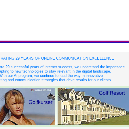
RATING 29 YEARS OF ONLINE COMMUNICATION EXCELLENCE
te 29 successful years of internet success, we understand the importance
apting to new technologies to stay relevant in the digital landscape.
With our Ai program, we continue to lead the way in innovative
ing and communication strategies that drive results for our clients.