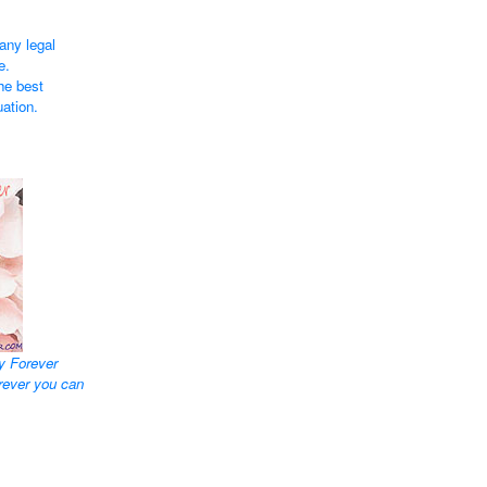
any legal
e.
he best
uation.
y Forever
rever you can