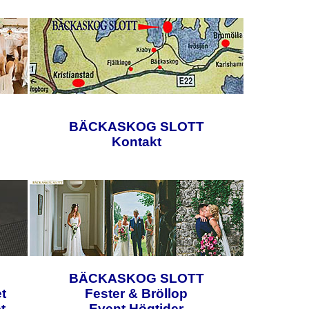
BÄCKASKOG SLOTT
Kontakt
BÄCKASKOG SLOTT
t
Fester & Bröllop
t
Event Högtider