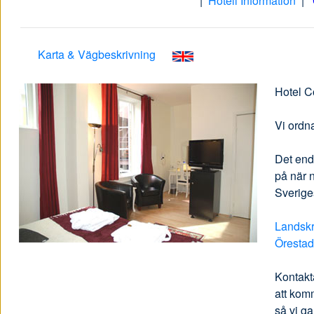
|
Hotell Information
|
Karta & Vägbeskrivning
Hotel C
Vi ordn
Det enda
på när n
Sverige
Landsk
Öresta
Kontak
att kom
så vi ga