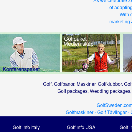
As we celebrate 29
of adapting
With o
marketing a
Golf, Golfbanor, Maskiner, Golfklubbor, Gol
Golf packages, Wedding packages, G
GolfSweden.com
Golfmaskiner -
Golf Tävlingar -
Golf info Italy
Golf info USA
Golf i