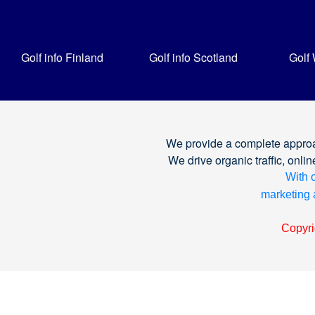
Golf info Finland
Golf info Scotland
Golf
We provide a complete approa
We drive organic traffic, on
With o
marketing a
Copyri