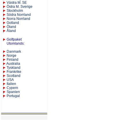
Västra M. SE
Östra M. Sverige
Stockholm
Södra Norrland
Norra Norrland
Gotland
Öland
Åland
Golfpaket
Utomlands
:
Danmark
Norge
Finland
Australia
Tyskland
Frankrike
Scotland
USA
Italien
Cypern
Spanien
Portugal