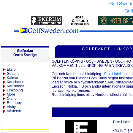
Golf Swed
Gol
G O L F P A K E T - L I N K Ö P 
Golfpaket
Östra Sverige
GOLF I LINKÖPING - GOLF SWEDEN - GOLF HOT
VÄLKOMMEN TILL LINKÖPING PÅ EN TREVLIG
Eksjö
Gotland
Golf och Konferens i Linköping -
Elite Hotel Linköp
Kalmar
På Baltzar von Platens Göta Kanal seglar tusental
Karlshamn
Idag är rymd- och flygtillverkaren SAAB, tillsam
Karlskrona
Ericsson, Nokia, IFS och andra internationella spju
Linköping
hightech-konkurrensen.
Möre
Runt Linköping finns ett av Nordens största hällrist
Öland
Ronneby
Visby
Västervik
Elite Hotel 
-
92 rum allt 