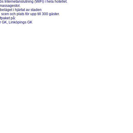
lös Internetanslutning (WiFi) i hela hotellet.
 massagestol.
 beläget i hjärtat av staden
scen och plats för upp till 300 gäster.
fpaket på:
er GK
, Linköpings GK