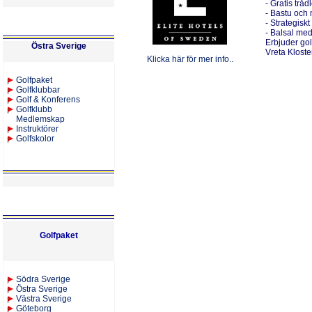
- Gratis tråd
- Bastu och
- Strategiskt
- Balsal med 
Erbjuder gol
Östra Sverige
Vreta Klost
Klicka här för mer info..
Golfpaket
Golfklubbar
Golf & Konferens
Golfklubb
Medlemskap
Instruktörer
Golfskolor
Golfpaket
S
ödra Sverige
Östra Sverige
Västra Sverige
Göteborg