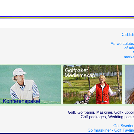
CELEB
As we celebra
of ad
market
Golf, Golfbanor, Maskiner, Golfklubbor
Golf packages, Wedding packag
GolfSweden
Golfmaskiner -
Golf Tävlin