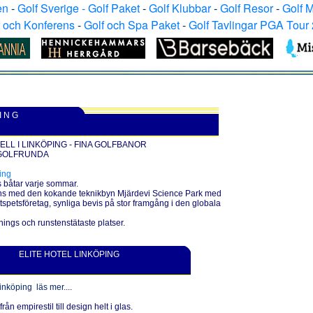
en
-
Golf Sverige - Golf Paket
-
Golf Klubbar
-
Golf Resor
-
Golf 
f och Konferens
-
Golf och Spa Paket
-
Golf Tavlingar PGA Tour
I N G
ELL I LINKÖPING - FINA GOLFBANOR
 GOLFRUNDA
ing
s båtar varje sommar.
mans med den kokande teknikbyn Mjärdevi Science Park med
tspetsföretag, synliga bevis på stor framgång i den globala
nings och runstenstätaste platser.
ELITE HOTEL LINKÖPING
Linköping
läs mer....
från empirestil till design helt i glas.