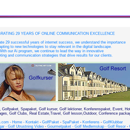
RATING 29 YEARS OF ONLINE COMMUNICATION EXCELLENCE
te 29 successful years of internet success, we understand the importance
apting to new technologies to stay relevant in the digital landscape.
With our Ai program, we continue to lead the way in innovative
ing and communication strategies that drive results for our clients.
, Golfpaket, Spapaket, Golf kurser, Golf lektioner, Konferenspaket, Event, Ho
es, Golf Clubs, Real Estate,Travel, Golf lesson,Outdoor, Conference packa
.com - Home -
Kontakt
-
GolfPaket
-
SpaPaket
-
Konferens
-
GolfKlubbar
gar -
Golf Utrustning Video
-
Gourmetpaket -
Golf Medlemskap -
Golf Resor
-