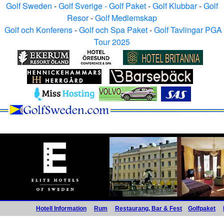
Golf Sweden
-
Golf Sverige - Golf Paket
-
Golf Klubbar
-
Golf
Resor
-
Golf Medlemskap
Golf och Konferens
-
Golf och Spa Paket
-
Golf Tavlingar PGA
Tour 2025
Hotell Information
Rum
Restaurang, Bar & Fest
Golfpaket