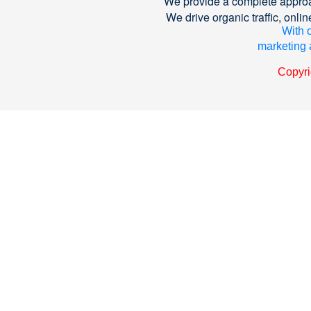
We provide a complete approa
We drive organic traffic, on
With o
marketing a
Copyri