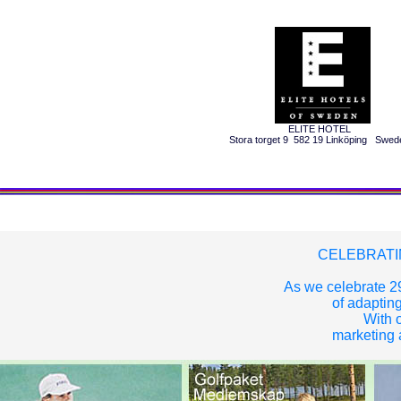
ELITE HOTEL
Stora torget 9 582 19 Linköping Swed
CELEBRATI
As we celebrate 29
of adapting
With o
marketing a