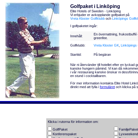
Golfpaket i Linköping
Elite Hotels of Sweden - Linköping
Vi erbjuder er avkopplande golfpaket på
Vreta Kloster Golfklubb
och
Linköpings Golfk
I golfpaketet ingår:
En övernattning, frukostbuffé
I
nnehåll:
greenfee.
Golfklubb:
Vreta Kloster GK
,
Linköpings
Starttid:
På begäran
När ni återvänder till hotellet efter en lyckad g
kanske hungern påmind. Vi kan då rekommen
i vår restaurang kanske önskar ni dessförin
en stund i cocktailbaren.
För mer information kontakta Elite Hotel Link
direkt med att fylla i
formuläret
och klicka på s
Klicka i rutorna för information om:
GolfPaket
FamiljePaket
Konferenspaket
Lyxweekend