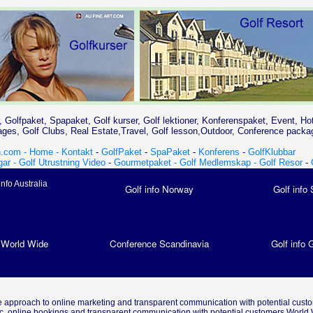
, Golfpaket, Spapaket, Golf kurser, Golf lektioner, Konferenspaket, Event, Ho
es, Golf Clubs, Real Estate,Travel, Golf lesson,Outdoor, Conference packa
.com - Home -
Kontakt
-
GolfPaket
-
SpaPaket
-
Konferens
-
GolfKlubbar
gar -
Golf Utrustning Video
-
Gourmetpaket -
Golf Medlemskap -
Golf Resor
-
info Australia
Golf info Norway
Golf info
 World Wide
Conference Scandinavia
Golf info
 approach to online marketing and transparent communication with potential cust
fic, online bookings and transparent communication with potential customers World