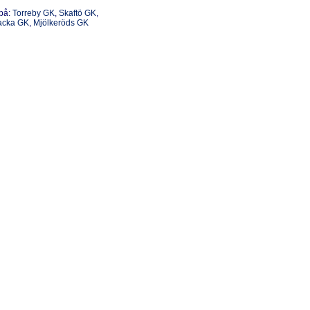
på:
Torreby GK
,
Skaftö GK
,
backa GK
,
Mjölkeröds GK