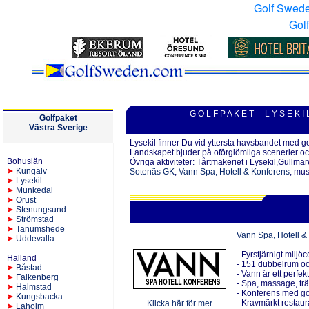
Golf Swed
Gol
G O L F P A K E T - L Y S E K I 
Golfpaket
V
ästra
Sverige
Lysekil finner Du vid yttersta havsbandet med go
Landskapet bjuder på oförglömliga scenerier oc
Bohuslän
Övriga aktiviteter: Tårtmakeriet i Lysekil,Gullma
Kungälv
Sotenäs GK
,
Vann Spa, Hotell & Konferens
, mus
Lysekil
Munkedal
Orust
Stenungsund
Strömstad
Tanumshede
Vann Spa, Hotell &
Uddevalla
- Fyrstjärnigt miljöc
Halland
- 151 dubbelrum och
Båstad
- Vann är ett perfek
Falkenberg
- Spa, massage, trä
Halmstad
- Konferens med gol
Kungsbacka
- Kravmärkt restau
Klicka här för mer
Laholm