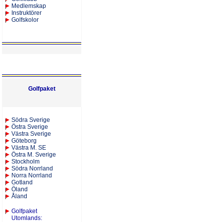
Medlemskap
Instruktörer
Golfskolor
Golfpaket
S
ödra Sverige
Östra Sverige
Västra Sverige
Göteborg
Västra M. SE
Östra M. Sverige
Stockholm
Södra Norrland
Norra Norrland
Gotland
Öland
Åland
Golfpaket
Utomlands
: