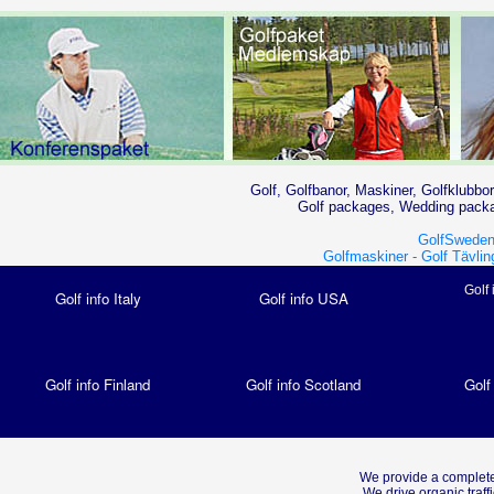
Golf, Golfbanor, Maskiner, Golfklubbor
Golf packages, Wedding packag
GolfSweden
Golfmaskiner -
Golf Tävlin
Golf 
Golf info Italy
Golf info USA
Golf info Finland
Golf info Scotland
Golf
We provide a complete
We drive organic traf