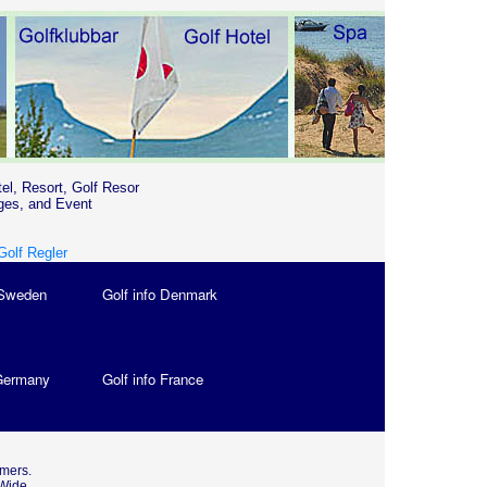
tel, Resort, Golf Resor
ges, and Event
Golf Regler
 Sweden
Golf info Denmark
 Germany
Golf info France
omers.
 Wide