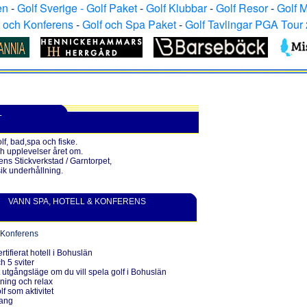
en
-
Golf Sverige - Golf Paket
-
Golf Klubbar
-
Golf Resor
-
Golf 
f och Konferens
-
Golf och Spa Paket
-
Golf Tavlingar PGA Tour
L
lf, bad,spa och fiske.
h upplevelser året om.
rens Stickverkstad / Garntorpet,
ik underhållning.
VANN SPA, HOTELL & KONFERENS
 Konferens
ertifierat hotell i Bohuslän
 5 sviter
t utgångsläge om du vill spela golf i Bohuslän
ning och relax
f som aktivitet
rang