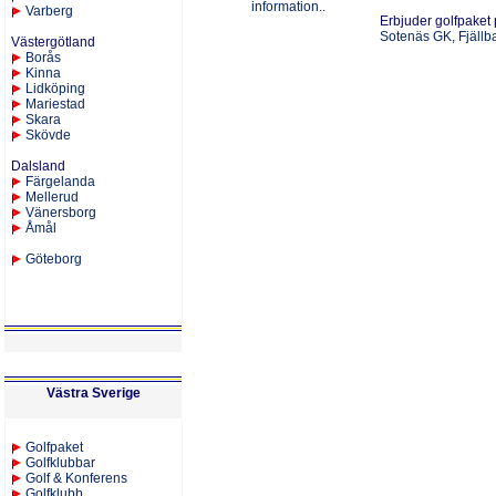
information..
Varberg
Erbjuder golfpaket 
Sotenäs GK
,
Fjäll
Västergötland
Borås
Kinna
Lid
köping
Mariestad
Skara
Skövde
Dalsland
Färgelanda
Mellerud
Vänersborg
Åmål
Göteborg
Västra Sverige
Golfpaket
Golfklubbar
Golf & Konferens
Golfklubb