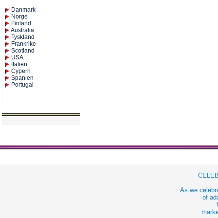
Danmark
Norge
Finland
Australia
Tyskland
Frankrike
Scotland
USA
Italien
Cypern
Spanien
Portugal
CELEB
As we celebra
of ad
market