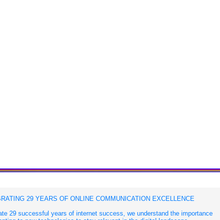
RATING 29 YEARS OF ONLINE COMMUNICATION EXCELLENCE
te 29 successful years of internet success, we understand the importance