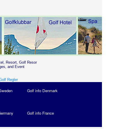
tel, Resort, Golf Resor
ges, and Event
Golf Regler
 Sweden
Golf info Denmark
 Germany
Golf info France