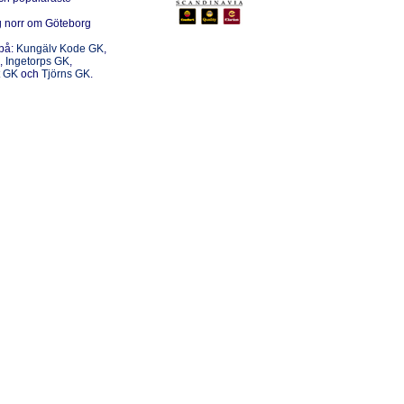
äg norr om Göteborg
på:
Kungälv Kode GK
,
,
Ingetorps GK
,
t GK
och
Tjörns GK
.