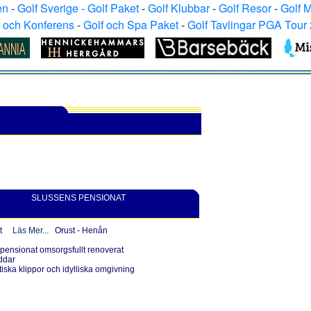
en
-
Golf Sverige - Golf Paket
-
Golf Klubbar
-
Golf Resor
-
Golf 
f och Konferens
-
Golf och Spa Paket
-
Golf Tavlingar PGA Tour
SLUSSENS PENSIONAT
t
Läs Mer...
Orust - Henån
pensionat omsorgsfullt renoverat
ddar
tiska klippor och idylliska omgivning