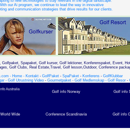
apting to new technologies to stay relevant in the digital landscape.
With our Ai program, we continue to lead the way in innovative
ing and communication strategies that drive results for our clients.
, Golfpaket, Spapaket, Golf kurser, Golf lektioner, Konferenspaket, Event, Ho
es, Golf Clubs, Real Estate,Travel, Golf lesson,Outdoor, Conference packa
.com - Home -
Kontakt
-
GolfPaket
-
SpaPaket
-
Konferens
-
GolfKlubbar
gar -
Golf Utrustning Video
-
Gourmetpaket -
Golf Medlemskap -
Golf Resor
-
info Australia
Golf info Norway
Golf info
 World Wide
Conference Scandinavia
Golf info