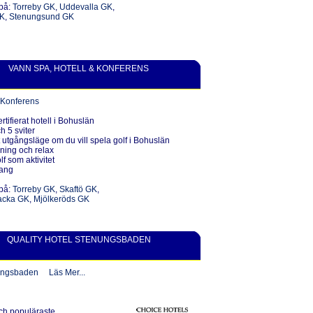
 på:
Torreby GK
,
Uddevalla GK
,
GK
,
Stenungsund GK
VANN SPA, HOTELL & KONFERENS
 Konferens
ertifierat hotell i Bohuslän
h 5 sviter
kt utgångsläge om du vill spela golf i Bohuslän
ning och relax
f som aktivitet
rang
på:
Torreby GK
,
Skaftö GK
,
backa GK
,
Mjölkeröds GK
QUALITY HOTEL STENUNGSBADEN
nungsbaden
L
äs Mer...
ch populäraste