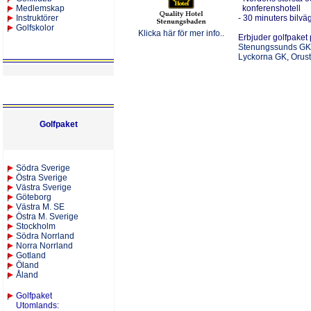
Medlemskap
konferenshotell
Instruktörer
- 30 minuters bilv
Golfskolor
Klicka här för mer info..
Erbjuder golfpaket 
Stenungssunds GK
Lyckorna GK
,
Orus
Golfpaket
S
ödra Sverige
Östra Sverige
Västra Sverige
Göteborg
Västra M. SE
Östra M. Sverige
Stockholm
Södra Norrland
Norra Norrland
Gotland
Öland
Åland
Golfpaket
Utomlands
: