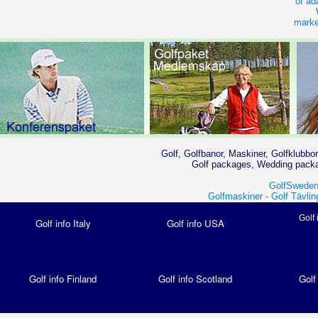
of ad
market
Golf, Golfbanor, Maskiner, Golfklubbor
Golf packages, Wedding packag
GolfSweden
Golfmaskiner -
Golf Tävlin
Golf 
Golf info Italy
Golf info USA
Golf info Finland
Golf info Scotland
Golf