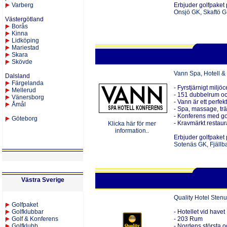
Varberg
Erbjuder golfpaket
Onsjö GK
,
Skaftö 
Västergötland
Borås
Kinna
Lid
köping
Mariestad
Skara
Skövde
Vann Spa, Hotell &
Dalsland
Färgelanda
- Fyrstjärnigt miljöc
Mellerud
- 151 dubbelrum oc
Vänersborg
- Vann är ett perfe
Åmål
- Spa, massage, trä
- Konferens med gol
Göteborg
- Kravmärkt restau
Klicka här för mer
information..
Erbjuder golfpaket 
Sotenäs GK
,
Fjäll
Västra Sverige
Quality Hotel Ste
Golfpaket
Golfklubbar
- Hotellet vid havet
Golf & Konferens
- 203 Rum
Golfklubb
-
Nordens största o