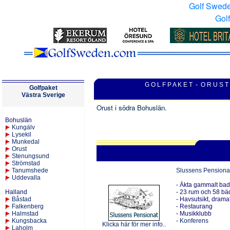
Golf Swed
Gol
G O L F P A K E T - O R U S T
Golfpaket
V
ästra
Sverige
Orust i södra Bohuslän.
Bohuslän
Kungälv
Lysekil
Munkedal
Orust
Stenungsund
Strömstad
Tanumshede
Slussens Pensiona
Uddevalla
- Äkta gammalt bad
Halland
- 23 rum och 58 bä
Båstad
- Havsutsikt, drama
Falkenberg
- Restaurang
Halmstad
- Musikklubb
Kungsbacka
-
Konferens
Klicka här för mer info..
Laholm