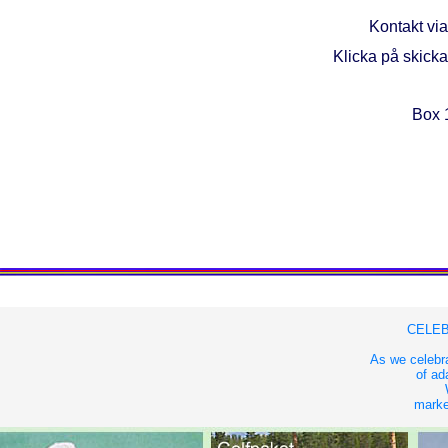
Kontakt via
Klicka på skicka
Box 
CELEB
As we celebra
of ad
market