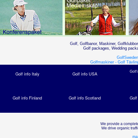
Golf, Golfbanor, Maskiner, Golfklubbor
Golf packages, Wedding packag
GolfSweden
Golfmaskiner -
Golf Tävlin
Golf 
Golf info Italy
Golf info USA
Golf info Finland
Golf info Scotland
Golf
We provide a complete
We drive organic traf
mar