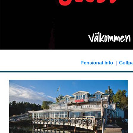
Pensionat Info
|
Golfp