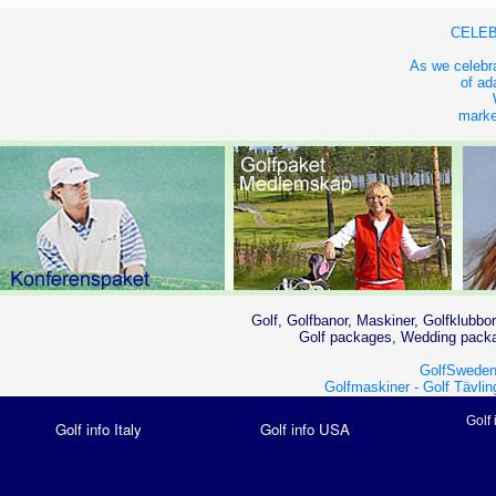
CELEB
As we celebra
of ad
market
Golf, Golfbanor, Maskiner, Golfklubbor
Golf packages, Wedding packag
GolfSweden
Golfmaskiner -
Golf Tävlin
Golf 
Golf info Italy
Golf info USA