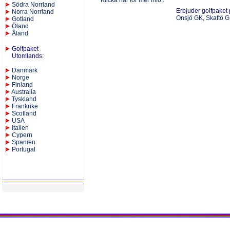
Klicka här för mer info..
Södra Norrland
Erbjuder golfpaket
Norra Norrland
Onsjö GK
,
Skaftö 
Gotland
Öland
Åland
Golfpaket
Utomlands
:
Danmark
Norge
Finland
Australia
Tyskland
Frankrike
Scotland
USA
Italien
Cypern
Spanien
Portugal