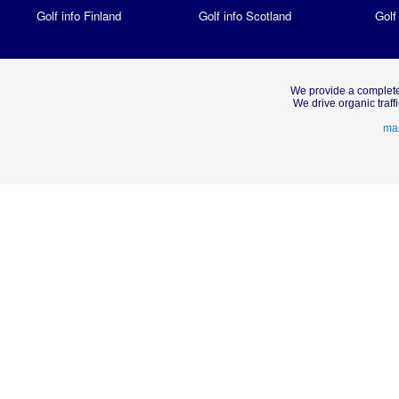
Golf info Finland
Golf info Scotland
Golf
We provide a complete
We drive organic traf
mar