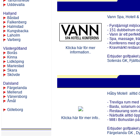
Tanumshede
Uddevalla
Halland
Vann Spa, Hotell &
Båstad
Falkenberg
- Fyrstjärnigt miljöc
Halmstad
- 151 dubbelrum och
Kungsbacka
- Vann är ett perfek
Laholm
- Spa, massage, trä
Varberg
- Konferens med gol
- Kravmärkt restau
Klicka här för mer
Västergötland
information..
Borås
Erbjuder golfpaket 
Kinna
Sotenäs GK
,
Fjäll
Lid
köping
Mariestad
Skara
Skövde
Dalsland
Färgelanda
Mellerud
Håby Motell alltid ö
Vänersborg
Åmål
- Trevliga rum med
- Bastu, solarium o
Göteborg
- Restaurang som al
- Närbutik alltid öp
Klicka här för mer info..
- Mitt i Bohuslän på
Erbjuder golfpaket 
Färgelanda GK
,
Dy