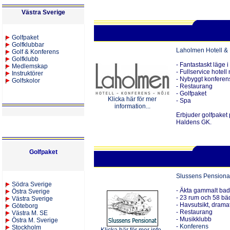
Västra Sverige
Golfpaket
Golfklubbar
Laholmen Hotell &
Golf & Konferens
Golfklubb
-
Fantastaskt läge 
Medlemskap
- Fullservice hotel
Instruktörer
-
Nybyggt konferen
Golfskolor
- Restaurang
- Golfpaket
Klicka här för mer
- Spa
information...
Erbjuder golfpaket 
Haldens GK.
Golfpaket
Slussens Pensiona
S
ödra Sverige
- Äkta gammalt bad
Östra Sverige
- 23 rum och 58 bä
Västra Sverige
- Havsutsikt, drama
Göteborg
- Restaurang
Västra M. SE
- Musikklubb
Östra M. Sverige
-
Konferens
Stockholm