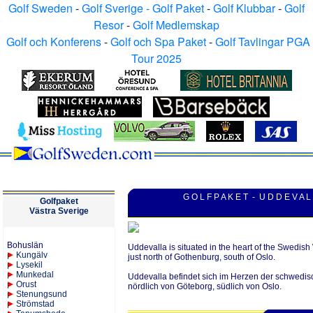
Golf Sweden
-
Golf Sverige - Golf Paket
-
Golf Klubbar
-
Golf
Resor
-
Golf Medlemskap
Golf och Konferens
-
Golf och Spa Paket
-
Golf Tavlingar PGA
Tour 2025
G O L F P A K E T - U D D E V A L
Golfpaket
V
ästra
Sverige
Bohuslän
Uddevalla is situated in the heart of the Swedis
Kungälv
just north of Gothenburg, south of Oslo.
Lysekil
Munkedal
Uddevalla befindet sich im Herzen der schwedis
Orust
nördlich von Göteborg, südlich von Oslo.
Stenungsund
Strömstad