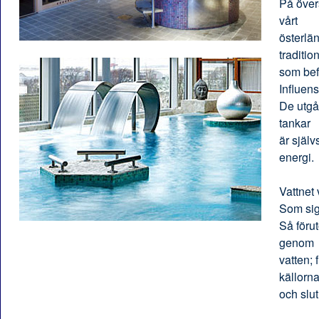
På över
vårt
österlä
traditio
som bef
Influen
De utgår
tankar
är själv
energi.
Vattnet 
Som sig 
Så föru
genom
vatten;
källorn
och slut