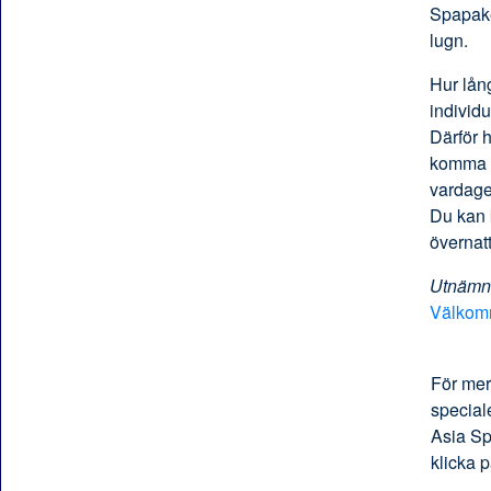
Spapake
lugn.
Hur lån
individue
Därför 
komma i
vardage
Du kan 
övernat
Utnämnd
Välkomm
För mer
special
Asia S
klicka p