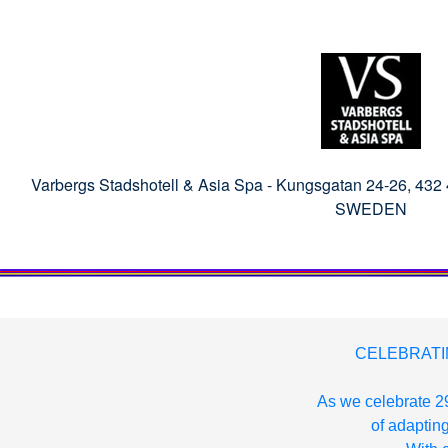
Varbergs Stadshotell & Asia Spa -
Kungsgatan 24-26, 432 
SWEDEN
CELEBRATI
As we celebrate 29
of adapting