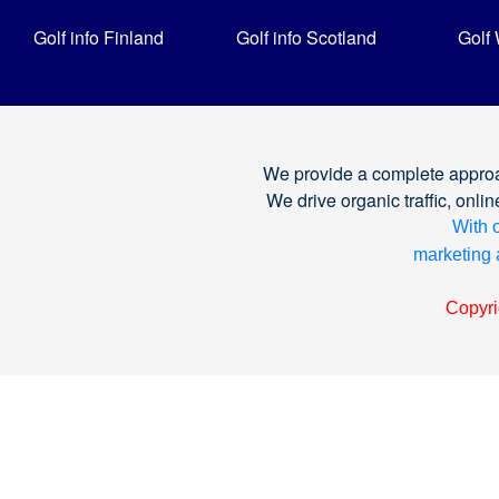
Golf info Finland
Golf info Scotland
Golf
We provide a complete approa
We drive organic traffic, on
With o
marketing a
Copyri