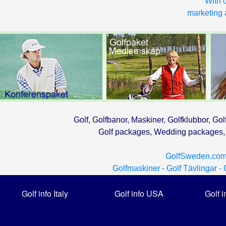
With o
marketing a
Golf, Golfbanor, Maskiner, Golfklubbor, Gol
Golf packages, Wedding packages, G
GolfSweden.com
Golfmaskiner -
Golf Tävlingar -
Golf info Italy
Golf info USA
Golf i