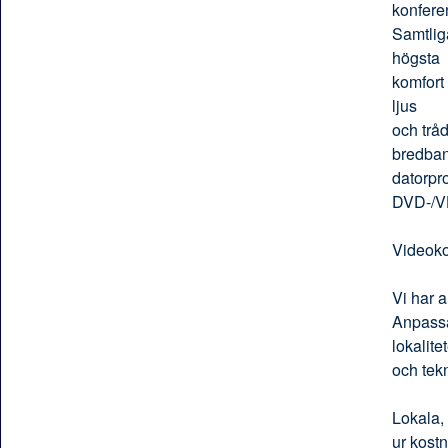
konfere
Samtlig
högsta
komfort 
ljus
och tråd
bredban
datorpro
DVD-/VH
Videoko
Vi har a
Anpassa
lokalitet
och tek
Lokala, 
ur kostn