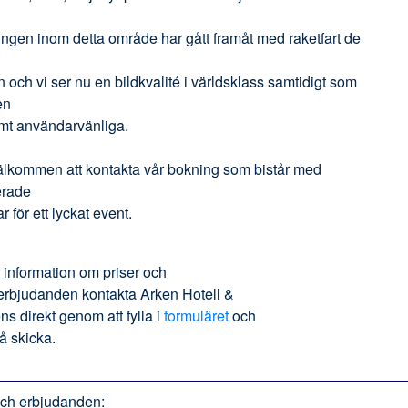
ingen inom detta område har gått framåt med raketfart de
 och vi ser nu en bildkvalité i världsklass samtidigt som
en
emt användarvänliga.
älkommen att kontakta vår bokning som bistår med
erade
r för ett lyckat event.
 information om priser och
erbjudanden kontakta
Arken Hotell &
ens
direkt genom att fylla i
formuläret
och
å skicka.
 och erbjudanden: