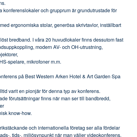
ns.
a konferenslokaler och grupprum är grundutrustade för
med ergonomiska stolar, generösa skrivtavlor, inställbart
löst bredband. I våra 20 huvudlokaler finns dessutom fast
dsuppkoppling, modern AV- och OH-utrustning,
jektorer,
S-spelare, mikrofoner m.m.
nferens på Best Western Arken Hotel & Art Garden Spa
lltid varit en pionjär för denna typ av konferens.
de förutsättningar finns när man ser till bandbredd,
er
nisk know-how.
rikstäckande och internationella företag ser alla fördelar
ads-, tids-, miljösynpunkt när man väljer videokonferens.