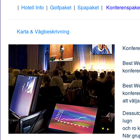
|
Hotell Info
|
Golfpaket
|
Spapaket
|
Konferenspake
Karta & Vägbeskrivning
Konfere
Best We
konfere
Best We
konfere
att välj
Dessuto
lugn
och ro 
När grup