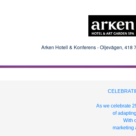
Arken Hotell & Konferens -
Oljevägen, 418
CELEBRATI
As we celebrate 29
of adapting
With o
marketing a