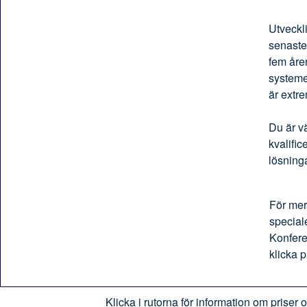
Utveckl
senaste
fem åren
system
är extr
Du är v
kvalific
lösninga
För mer
special
Konfer
klicka p
Klicka i rutorna för information om priser