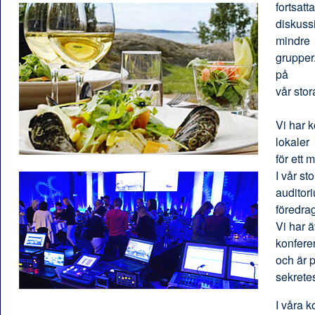
fortsatta
diskuss
mindre
grupper.
på
vår stor
Vi har k
lokaler
för ett 
I vår st
auditori
föredrag
Vi har ä
konferen
och är p
sekrete
I våra k