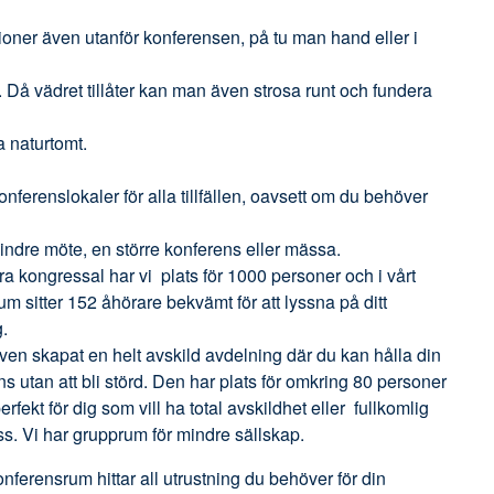
ioner även utanför konferensen, på tu man hand eller i
 Då vädret tillåter kan man även strosa runt och fundera
a naturtomt.
onferenslokaler för alla tillfällen, oavsett om du behöver
mindre möte, en större konferens eller mässa.
ora kongressal har vi plats för 1000 personer och i vårt
um sitter 152 åhörare bekvämt för att lyssna på ditt
.
ven skapat en helt avskild avdelning där du kan hålla din
s utan att bli störd. Den har plats för omkring 80 personer
erfekt för dig som vill ha total avskildhet eller fullkomlig
ss. Vi har grupprum för mindre sällskap.
onferensrum hittar all utrustning du behöver för din