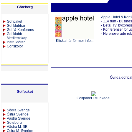
G
öteborg
Apple Hotel & Konf
-
114 rum - Busines
Golfpaket
- Betal TV, byxpres
Golfklubbar
- Konferenser för up
Golf & Konferens
- Nyrenoverade rel
Golfklubb
Medlemskap
Klicka här för mer info...
Instruktörer
Golfskolor
Övriga g
olfpa
Golfpaket
Golfpaket i Munkedal
S
ödra Sverige
Östra Sverige
Västra Sverige
Göteborg
Västra M. SE
Östra M. Sverige