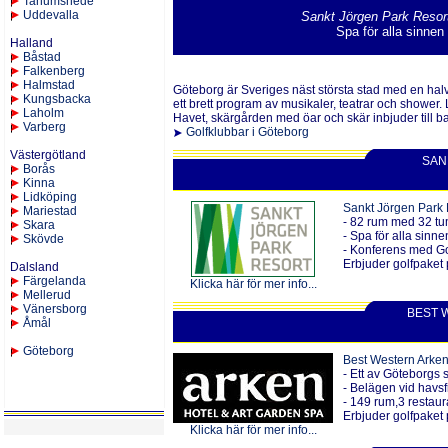
Tanumshede
Uddevalla
Sankt Jörgen Park Resor
Spa för alla sinnen
Halland
Båstad
Falkenberg
Halmstad
Göteborg är Sveriges näst största stad med en halv 
Kungsbacka
ett brett program av musikaler, teatrar och shower.
Laholm
Havet, skärgården med öar och skär inbjuder till bad
Varberg
Golfklubbar i Göteborg
Västergötland
SAN
Borås
Kinna
Lid
köping
Sankt Jörgen Park 
Mariestad
- 82 rum med 32 tum
Skara
- Spa för alla sinn
Skövde
- Konferens med Go
Erbjuder golfpaket 
Dalsland
Färgelanda
Klicka här för mer info...
Mellerud
Vänersborg
BEST 
Åmål
Göteborg
Best Western Arken
- Ett av Göteborgs 
-
Belägen vid havsf
- 149 rum,3 restaur
Erbjuder golfpaket 
Klicka här för mer info...