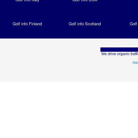
Golf info Finland
Golf info Scotland
Golf
We provide a complete
We drive organic traf
mar