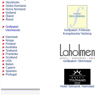
Stockholm
Södra Norrland
Norra Norrland
Gotland
Öland
Åland
Golfpaket
Utomlands
:
Golfpaket i Frillesås
Kungsbacka/ Varberg
Danmark
Norge
Finland
Australia
Tyskland
Frankrike
Scotland
USA
Golfpaket i Strömstad
Italien
Cypern
Spanien
Portugal
Hotel Tylösand, Halmstad