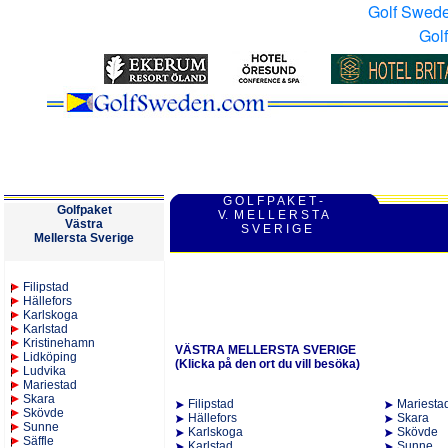
Golf Swed
Gol
G O L F P A K E T
-
Golfpaket
V. M E L L E R S T A
V
ästra
S V E R I G E
M
ellersta
Sverige
Filipstad
Hällefors
Karlskoga
Karlstad
Kristinehamn
VÄSTRA MELLERSTA SVERIGE
Lidköping
(Klicka på den ort du vill besöka)
Ludvika
Mariestad
Skara
Filipstad
Mariesta
Skövde
Hällefors
Skara
Sunne
Karlskoga
Skövde
Säffle
Karlstad
Sunne