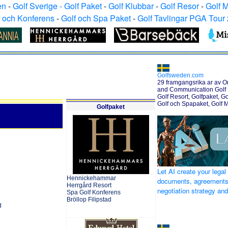
en
-
Golf Sverige - Golf Paket
-
Golf Klubbar
-
Golf Resor
-
Golf 
f och Konferens
-
Golf och Spa Paket
-
Golf Tavlingar PGA Tour
Golfsweden.com
29 framgangsrika ar av O
and Communication Golf H
Golf Resort, Golfpaket, Go
Golf och Spapaket, Golf 
Golfpaket
Let AI create your legal
Hennickehammar
documents, agreements
Herrgård Resort
negotiation strategy an
Spa Golf Konferens
Bröllop Filipstad
d