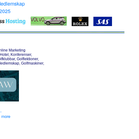
Medlemskap
 2025
nline Marketing
otel, Konferenser,
lfklubbar, Golflektioner,
Medlemskap, Golfmaskiner,
,
d more