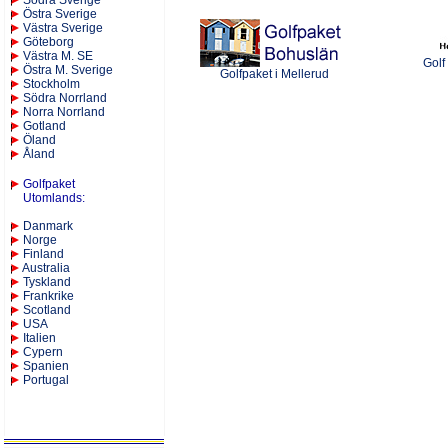
S
ödra Sverige
Östra Sverige
Västra Sverige
Göteborg
Västra M. SE
Golf
Östra M. Sverige
Golfpaket i Mellerud
Stockholm
Södra Norrland
Norra Norrland
Gotland
Öland
Åland
Golfpaket
Utomlands
:
Danmark
Norge
Finland
Australia
Tyskland
Frankrike
Scotland
USA
Italien
Cypern
Spanien
Portugal