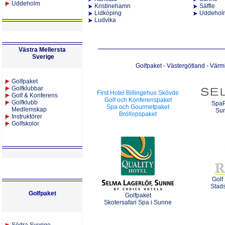
Uddeholm
Kristinehamn
Säffle
Lidköping
Uddehol
Ludvika
Västra Mellersta
Sverige
Golfpaket - Västergötland - Vär
Golfpaket
Golfklubbar
First Hotel Billingehus Skövde
Golf & Konferens
Golf och Konferenspaket
Golfklubb
SpaP
Spa och Gourmetpaket
Medlemskap
Su
Bröllopspaket
Instruktörer
Golfskolor
Golf
Stads
Golfpaket
Golfpaket
Skotersafari Spa i Sunne