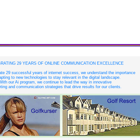
RATING 29 YEARS OF ONLINE COMMUNICATION EXCELLENCE
te 29 successful years of internet success, we understand the importance
apting to new technologies to stay relevant in the digital landscape.
With our Ai program, we continue to lead the way in innovative
ing and communication strategies that drive results for our clients.