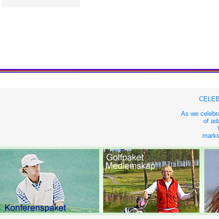
CELEB
As we celebra
of ad
market