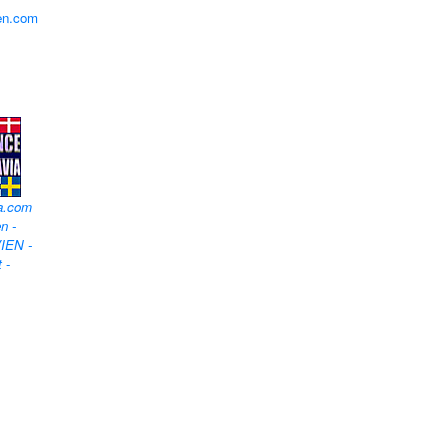
en.com
a.com
n -
IEN -
t
-