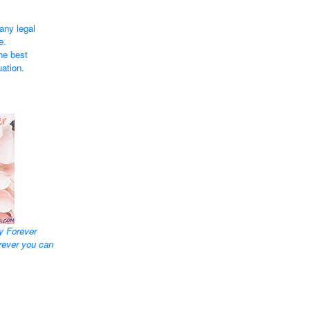
any legal
e.
he best
uation.
y Forever
rever you can