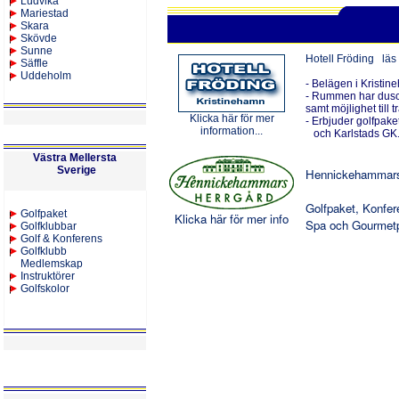
Ludvika
Mariestad
Skara
Skövde
Sunne
Hotell Fröding
läs 
Säffle
Uddeholm
-
Belägen i Kristi
- Rummen har dusch,
samt möjlighet till t
Klicka här för mer
- Erbjuder golfpak
information...
och Karlstads GK
Västra Mellersta
Sverige
Hennickehammars 
Golfpaket, Konfer
Golfpaket
Klicka här för mer info
Spa och Gourmetpa
Golfklubbar
Golf & Konferens
Golfklubb
Medlemskap
Instruktörer
Golfskolor