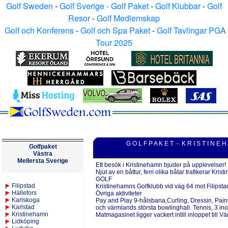
Golf Sweden
-
Golf Sverige - Golf Paket
-
Golf Klubbar
-
Golf
Resor
-
Golf Medlemskap
Golf och Konferens
-
Golf och Spa Paket
-
Golf Tavlingar PGA
Tour 2025
G O L F P A K E T - K R I S T I N E H
Golfpaket
V
ästra
M
ellersta
Sverige
Ett besök i Kristinehamn bjuder på upplevelser!
Njut av en båttur, fem olika båtar trafikerar Kri
GOLF
Filipstad
Kristinehamns Golfklubb vid väg 64 mot Filipsta
Hällefors
Övriga aktiviteter
Karlskoga
Pay and Play 9-hålsbana,Curling, Dressin, Paint
Karlstad
och värmlands största bowlinghall. Tennis, 3 i
Kristinehamn
Matmagasinet ligger vackert intill inloppet till Vä
Lidköping