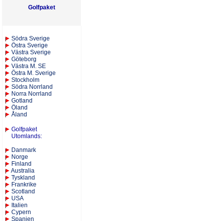
Golfpaket
S
ödra Sverige
Östra Sverige
Västra Sverige
Göteborg
Västra M. SE
Östra M. Sverige
Stockholm
Södra Norrland
Norra Norrland
Gotland
Öland
Åland
Golfpaket
Utomlands
:
Danmark
Norge
Finland
Australia
Tyskland
Frankrike
Scotland
USA
Italien
Cypern
Spanien