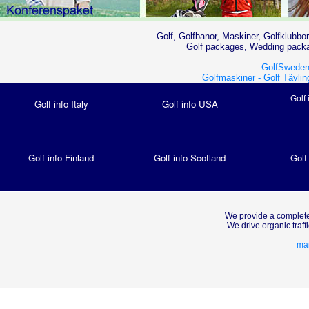
Golf, Golfbanor, Maskiner, Golfklubbor
Golf packages, Wedding packag
GolfSweden
Golfmaskiner -
Golf Tävlin
Golf 
Golf info Italy
Golf info USA
Golf info Finland
Golf info Scotland
Golf
We provide a complete
We drive organic traf
mar