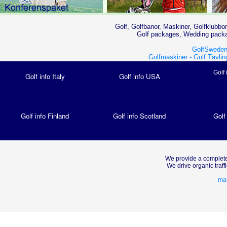
Golf, Golfbanor, Maskiner, Golfklubbor
Golf packages, Wedding packag
GolfSweden
Golfmaskiner -
Golf Tävlin
Golf 
Golf info Italy
Golf info USA
Golf info Finland
Golf info Scotland
Golf
We provide a complete
We drive organic traf
mar