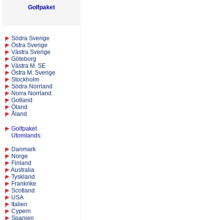
Golfpaket
S
ödra Sverige
Östra Sverige
Västra Sverige
Göteborg
Västra M. SE
Östra M. Sverige
Stockholm
Södra Norrland
Norra Norrland
Gotland
Öland
Åland
Golfpaket
Utomlands
:
Danmark
Norge
Finland
Australia
Tyskland
Frankrike
Scotland
USA
Italien
Cypern
Spanien