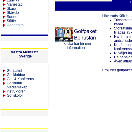
Ludvika
Mariestad
Skara
Skövde
Håveruds Kök Hote
Sunne
Trivsamt h
Säffle
kanal.
Uddeholm
Storsatsnin
tillagas av
Här finns m
andra feste
Klicka här för mer
Konferense
information...
konferenssa
Västra Mellersta
Ni väljer lu
Sverige
Helpension
Även attra
Erbjuder golfpaket
Golfpaket
Golfklubbar
Golf & Konferens
Golfklubb
Medlemskap
Instruktörer
Golfskolor