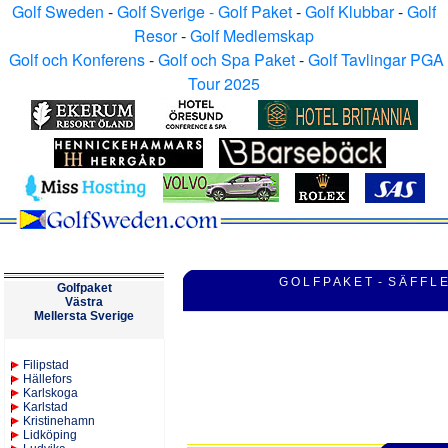
Golf Sweden
-
Golf Sverige - Golf Paket
-
Golf Klubbar
-
Golf
Resor
-
Golf Medlemskap
Golf och Konferens
-
Golf och Spa Paket
-
Golf Tavlingar PGA
Tour 2025
G O L F P A K E T - S Ä F F L E
Golfpaket
V
ästra
M
ellersta
Sverige
Filipstad
Hällefors
Karlskoga
Karlstad
Kristinehamn
Lidköping