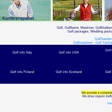
Golf, Golfbanor, Maskiner, Golfklubbor
Golf packages, Wedding packag
GolfSweden
Golfmaskiner -
Golf Tävlin
Golf 
Golf info Italy
Golf info USA
Golf info Finland
Golf info Scotland
Golf
We provide a complete
We drive organic traf
mar