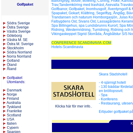
Ballongflyg, Boule, Bowling, Curling, Fiske, Kanotu
Golfpaket
Trav,Tandemköring med travhäst, Axevalla Travsko
Golfbanor, Golfpaket, Inomhusgolf, Äventyrsgolf & 
Spapaket, Gokart, Klättring, Segelflyg, Ångtåg, Bäv
Trandansen och naturum Hornborgasjön, Julas Ko
Falbygdens Ost, Sivans Ost, Lassagårdens Kerami
S
ödra Sverige
Spa Billingehus, spa Lundsbrunns Kurort, Spa Mö
Östra Sverige
Ridning, Westernridning, Turridning, Ridning och 
Västra Sverige
Vikingaskeppet Sigrid Storråda, Ångbåtstur S/S N
Göteborg
Västra M. SE
CONFERENCE SCANDINAVIA .COM
Östra M. Sverige
Hotels-Scandinavia
Stockholm
Södra Norrland
Norra Norrland
Gotland
Öland
Åland
Skara Stadshotell
Golfpaket
Utomlands
:
- 4-sjärnigt hotell
- 130 bäddar fördela
Danmark
en bröllopssvit.
Norge
- Spa
Finland
- Konferens
Australia
- Restaurang, uteser
Klicka här för mer info..
Tyskland
Frankrike
Erbjuder golfpaket på
Scotland
USA
Italien
K
Cypern
Spanien