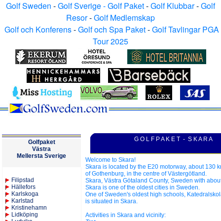
Golf Sweden
-
Golf Sverige - Golf Paket
-
Golf Klubbar
-
Golf
Resor
-
Golf Medlemskap
Golf och Konferens
-
Golf och Spa Paket
-
Golf Tavlingar PGA
Tour 2025
G O L F P A K E T - S K A R A
Golfpaket
V
ästra
M
ellersta
Sverige
Welcome to Skara!
Skara is located by the E20 motorway, about 130 k
of Gothenburg, in the centre of Västergötland.
Filipstad
Skara, Västra Götaland County, Sweden with about
Hällefors
Skara is one of the oldest cities in Sweden.
Karlskoga
One of Sweden's oldest high schools, Katedralskol
Karlstad
is situated in Skara.
Kristinehamn
Lidköping
Activities in Skara and vicinity: