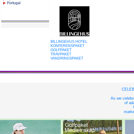
Portugal
BILLINGEHUS HOTEL
KONFERENSPAKET
GOLFPAKET
TRAVPAKET
VANDRINGSPAKET
CELEB
As we celebra
of ad
market