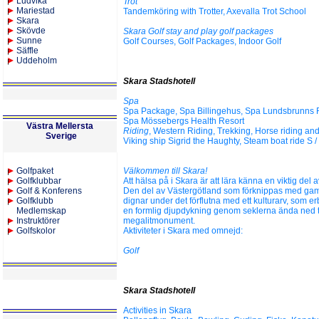
Ludvika
Trot
Mariestad
Tandemköring with Trotter, Axevalla Trot School
Skara
Skövde
Skara Golf stay and play golf packages
Sunne
Golf Courses, Golf Packages, Indoor Golf
Säffle
Uddeholm
Skara Stadshotell
Spa
Spa Package, Spa Billingehus, Spa Lundsbrunns R
Spa Mössebergs Health Resort
Västra Mellersta
Riding
, Western Riding, Trekking, Horse riding an
Sverige
Viking ship Sigrid the Haughty, Steam boat ride S 
Golfpaket
Välkommen till Skara!
Golfklubbar
Att hälsa på i Skara är att lära känna en viktig del a
Golf & Konferens
Den del av Västergötland som förknippas med gam
Golfklubb
dignar under det förflutna med ett kulturarv, som 
Medlemskap
en formlig djupdykning genom seklerna ända ned ti
Instruktörer
megalitmonument.
Golfskolor
Aktiviteter i Skara med omnejd:
Golf
Skara Stadshotell
Activities in Skara