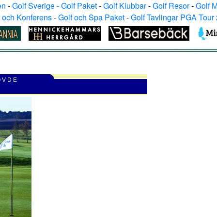
en
-
Golf Sverige - Golf Paket
-
Golf Klubbar
-
Golf Resor
-
Golf 
f och Konferens
-
Golf och Spa Paket
-
Golf Tavlingar PGA Tour
Ö V D E