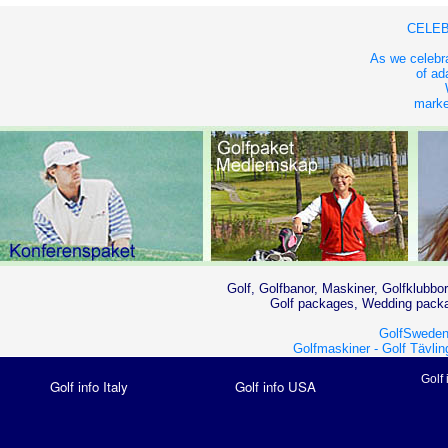
CELEB
As we celebra
of ad
market
Golf, Golfbanor, Maskiner, Golfklubbor
Golf packages, Wedding packag
GolfSweden
Golfmaskiner -
Golf Tävlin
Golf 
Golf info Italy
Golf info USA