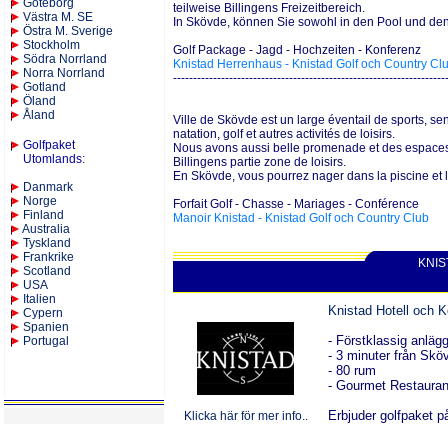
Göteborg
teilweise Billingens Freizeitbereich.
Västra M. SE
In Skövde, können Sie sowohl in den Pool und d
Östra M. Sverige
Stockholm
Golf Package - Jagd - Hochzeiten - Konferenz
Södra Norrland
Knistad Herrenhaus - Knistad Golf och Country Cl
Norra Norrland
--------------------------------------------------------------------
Gotland
Öland
Åland
Ville de Skövde est un large éventail de sports, sen
natation, golf et autres activités de loisirs.
Golfpaket
Nous avons aussi belle promenade et des espaces
Utomlands
:
Billingens partie zone de loisirs.
En Skövde, vous pourrez nager dans la piscine et l
Danmark
Norge
Forfait Golf - Chasse - Mariages - Conférence
Finland
Manoir Knistad - Knistad Golf och Country Club
Australia
Tyskland
Frankrike
KNIS
Scotland
USA
Italien
Knistad Hotell och 
Cypern
Spanien
- Förstklassig anläg
Portugal
-
3 minuter från Skö
-
80 rum
- Gourmet Restaura
Erbjuder golfpaket p
Klicka här för mer info..