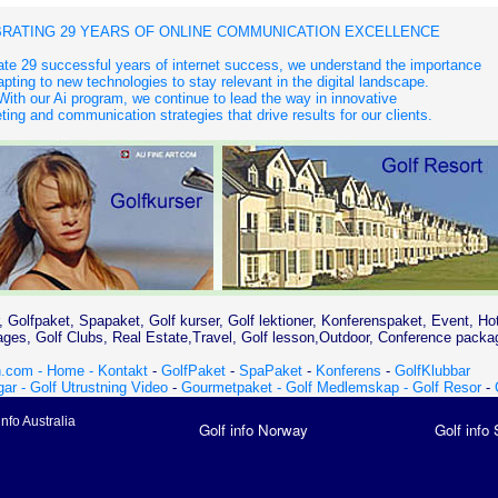
RATING 29 YEARS OF ONLINE COMMUNICATION EXCELLENCE
te 29 successful years of internet success, we understand the importance
apting to new technologies to stay relevant in the digital landscape.
With our Ai program, we continue to lead the way in innovative
ing and communication strategies that drive results for our clients.
, Golfpaket, Spapaket, Golf kurser, Golf lektioner, Konferenspaket, Event, Ho
es, Golf Clubs, Real Estate,Travel, Golf lesson,Outdoor, Conference packa
.com - Home -
Kontakt
-
GolfPaket
-
SpaPaket
-
Konferens
-
GolfKlubbar
gar -
Golf Utrustning Video
-
Gourmetpaket -
Golf Medlemskap -
Golf Resor
-
info Australia
Golf info Norway
Golf info