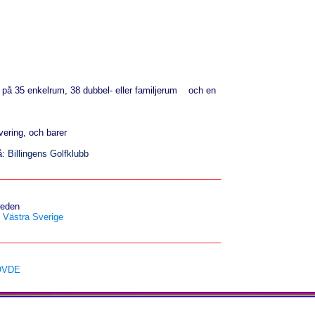
t på 35 enkelrum, 38 dubbel- eller familjerum och en
vering, och barer
å:
Billingens Golfklubb
_____________________________________________
eden
 Västra Sverige
_____________________________________________
KÖVDE