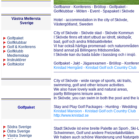
Golfbanor - Konferens - Bröllop - Golfpaket -
Golfklubbar - Möten - Event - Spapaket i Skövde
Västra Mellersta
Hotel - accommodation in the city of Skövde,
Sverige
Västergötland, Sweden
City of Skövde - Skövde stad - Skövde Kommun
I Skövde finns ett stort utbud av idrott, skidspår,
Golfpaket
bad, golf och andra fritidsaktiviteter.
Golfklubbar
Vi har också härliga promenad- och naturområden
Golf & Konferens
bland annat på Billingens fritidsområde.
Golfklubb
I Skövde kan du bada både i bassäng och i insjö.
Medlemskap
Instruktörer
Golfpaket - Jakt - Jägarexamen - Bröllop - Konfere
Golfskolor
Knistad Herrgård - Knistad Golf och Country Club
--------------------------------------------------------------------
City of Skövde - wide range of sports, ski trails,
swimming, golf and other leisure activities.
We also have lovely walk and natural areas,
partly Billingens leisure area.
In Skövde, you can swim in both the pool and the l
Stay and Play Golf Packages - Hunting - Wedding
Golfpaket
Knistad Mansion - Knistad Golf och Country Club
http://www.knistad.se
--------------------------------------------------------------------
S
ödra Sverige
Stadt Skövde ist eine breite Palette an Sport-, Ski-
Östra Sverige
Schwimmen, Golf und andere Freizeitaktivitäten.
Västra Sverige
Wir haben auch schöne Wanderung und Naturgebi