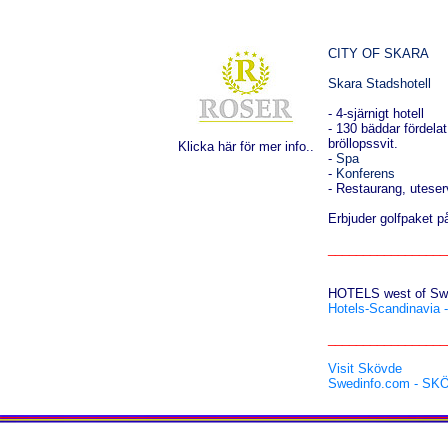
CITY OF SKARA
Skara Stadshotell
- 4-sjärnigt hotell
-
130 bäddar fördela
bröllopssvit.
Klicka här för mer info..
-
Spa
-
Konferens
- Restaurang, uteser
Erbjuder golfpaket p
_________________
HOTELS west of Sw
Hotels-Scandinavia -
_________________
Visit Skövde
Swedinfo.com - S