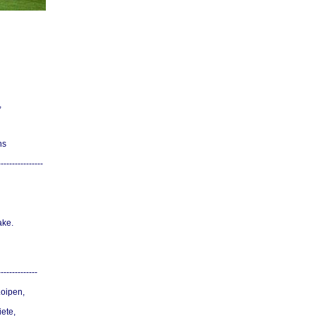
,
ns
----------------
ake.
--------------
Loipen,
ete,