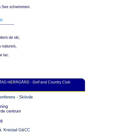
en See schwimmen.
ub
------------
tiers de ski,
 naturels,
e lac.
TAD HERRGÅRD - Golf and Country Club
Konferens - Skövde
gning
vde centrum
ng
å:
Knistad G&CC