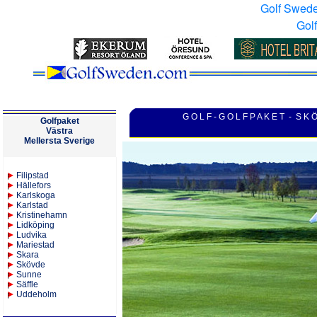
Golf Swed
Gol
G O L F - G O L F P A K E T - S K 
Golfpaket
V
ästra
M
ellersta
Sverige
Filipstad
Hällefors
Karlskoga
Karlstad
Kristinehamn
Lidköping
Ludvika
Mariestad
Skara
Skövde
Sunne
Säffle
Uddeholm