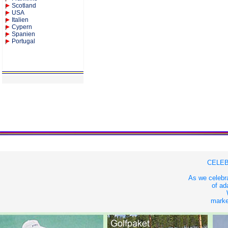
Scotland
USA
Italien
Cypern
Spanien
Portugal
CELEB
As we celebra
of ad
market