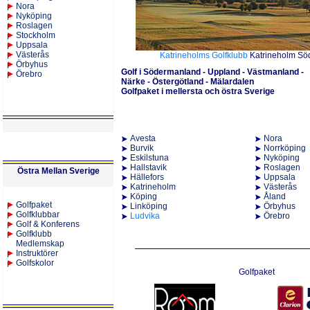
Nora
Nyköping
Roslagen
Stockholm
Uppsala
Västerås
Katrineholms Golfklubb
Katrineholm Sö
Örbyhus
Golf i Södermanland - Uppland - Västmanland -
Örebro
Närke - Östergötland - Mälardalen
Golfpaket i mellersta och östra Sverige
Avesta
Nora
Burvik
N
orr
köping
Eskilstuna
Nyköping
Hallstavik
Roslagen
Östra Mellan Sverige
Hällefors
Uppsala
Katrineholm
Västerås
K
öping
Å
land
Golfpaket
Linköping
Örbyhus
Golfklubbar
Ludvika
Örebro
Golf & Konferens
Golfklubb
Medlemskap
Instruktörer
Golfskolor
Golfpaket