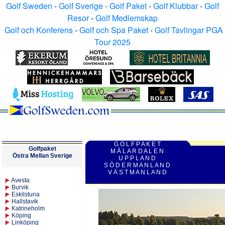
Golf Sweden
-
Golf Sverige - Golf Paket
-
Golf Klubbar
-
Golf
Resor
-
Golf Medlemskap
Golf och Konferens
-
Golf och Spa Paket
-
Golf Tavlingar PGA
Tour 2025
G O L F P A K E T
Golfpaket
M Ä L A R D A L E N
Östra Mellan Sverige
U P P L A N D
S Ö D E R M A N L A N D
V Ä S T M A N L A N D
Avesta
Burvik
Eskilstuna
Hallstavik
Katrineholm
K
öping
Linköping