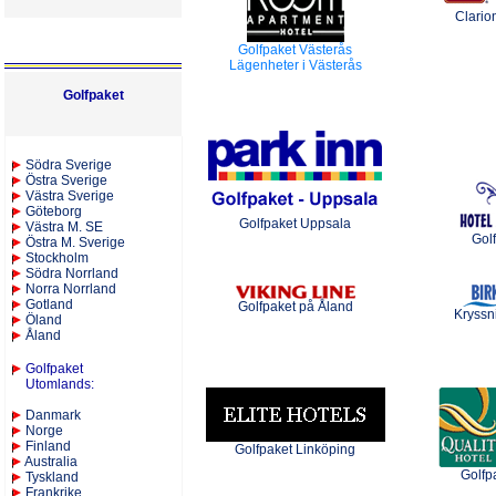
Clario
Golfpaket Västerås
Lägenheter i Västerås
Golfpaket
S
ödra Sverige
Östra Sverige
Västra Sverige
Göteborg
Golfpaket Uppsala
Västra M. SE
Golf
Östra M. Sverige
Stockholm
Södra Norrland
Norra Norrland
Gotland
Golfpaket på Åland
Kryssni
Öland
Åland
Golfpaket
Utomlands
:
Danmark
Norge
Finland
Golfpaket Linköping
Australia
Golfp
Tyskland
Frankrike