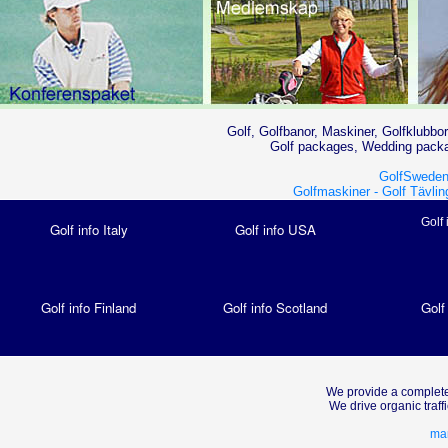
Golf, Golfbanor, Maskiner, Golfklubbor
Golf packages, Wedding packag
GolfSweden
Golfmaskiner -
Golf Tävlin
Golf 
Golf info Italy
Golf info USA
Golf info Finland
Golf info Scotland
Golf
We provide a complete
We drive organic traf
mar