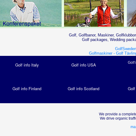
Golf, Golfbanor, Maskiner, Golfklubbor
Golf packages, Wedding packag
GolfSweden
Golfmaskiner -
Golf Tävlin
Golf 
Golf info Italy
Golf info USA
Golf info Finland
Golf info Scotland
Golf
We provide a complete
We drive organic traf
mar