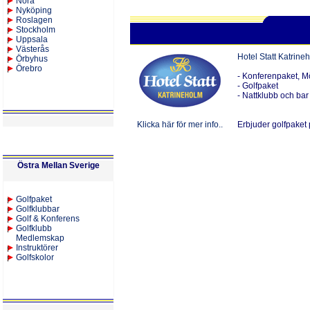
Nora
Nyköping
Roslagen
Stockholm
Uppsala
Västerås
Hotel Statt Katrine
Örbyhus
Örebro
- Konferenpaket, M
- Golfpaket
- Nattklubb och bar
Klicka här för mer info..
Erbjuder golfpaket 
Östra Mellan Sverige
Golfpaket
Golfklubbar
Golf & Konferens
Golfklubb
Medlemskap
Instruktörer
Golfskolor