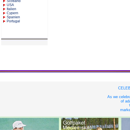
Scotland
USA
Italien
Cypern
Spanien
Portugal
CELEB
As we celebra
of ad
market