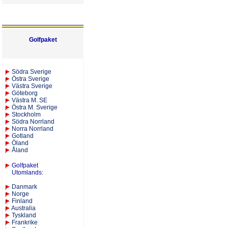
Golfpaket
S
ödra Sverige
Östra Sverige
Västra Sverige
Göteborg
Västra M. SE
Östra M. Sverige
Stockholm
Södra Norrland
Norra Norrland
Gotland
Öland
Åland
Golfpaket
Utomlands
:
Danmark
Norge
Finland
Australia
Tyskland
Frankrike