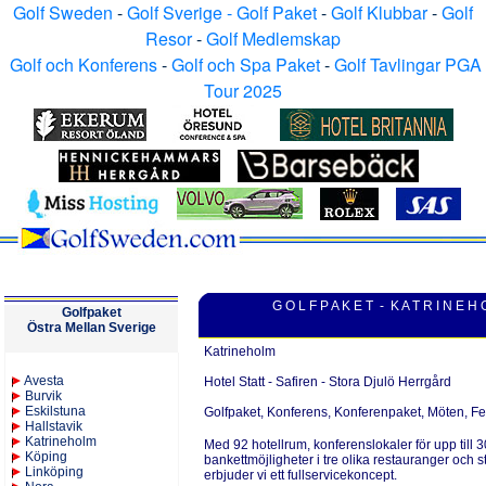
Golf Sweden
-
Golf Sverige - Golf Paket
-
Golf Klubbar
-
Golf
Resor
-
Golf Medlemskap
Golf och Konferens
-
Golf och Spa Paket
-
Golf Tavlingar PGA
Tour 2025
G O L F P A K E T - K A T R I N E H 
Golfpaket
Östra Mellan Sverige
Katrineholm
Avesta
Hotel Statt - Safiren - Stora Djulö Herrgård
Burvik
Eskilstuna
Golfpaket, Konferens, Konferenpaket, Möten, Fes
Hallstavik
Katrineholm
Med 92 hotellrum, konferenslokaler för upp till 
K
öping
bankettmöjligheter i tre olika restauranger och s
Linköping
erbjuder vi ett fullservicekoncept.