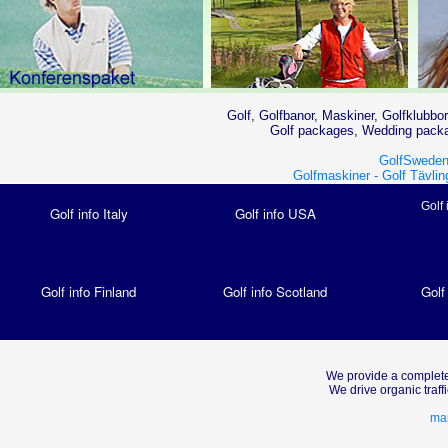
Golf, Golfbanor, Maskiner, Golfklubbor
Golf packages, Wedding packag
GolfSweden
Golfmaskiner -
Golf Tävlin
Golf 
Golf info Italy
Golf info USA
Golf info Finland
Golf info Scotland
Golf
We provide a complete
We drive organic traf
mar