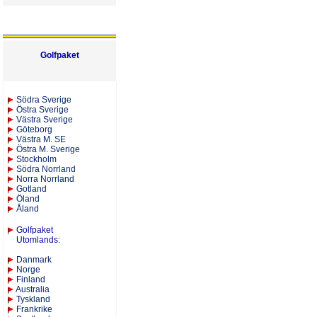
Golfpaket
S
ödra Sverige
Östra Sverige
Västra Sverige
Göteborg
Västra M. SE
Östra M. Sverige
Stockholm
Södra Norrland
Norra Norrland
Gotland
Öland
Åland
Golfpaket
Utomlands
:
Danmark
Norge
Finland
Australia
Tyskland
Frankrike