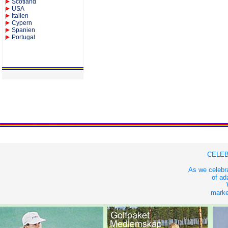
Scotland
USA
Italien
Cypern
Spanien
Portugal
CELEB
As we celebra
of ad
market