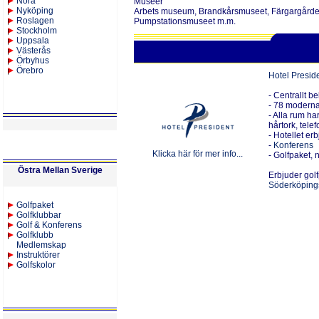
Nora
Museer
Nyköping
Arbets museum, Brandkårsmuseet, Färgargård
Roslagen
Pumpstationsmuseet m.m.
Stockholm
Uppsala
Västerås
Örbyhus
Örebro
Hotel Presid
-
Centrallt be
- 78 moderna
- Alla rum har
hårtork, tele
- Hotellet er
-
Konferens
Klicka här för mer info...
- Golfpaket,
Östra Mellan Sverige
Erbjuder golf
Söderköping
Golfpaket
Golfklubbar
Golf & Konferens
Golfklubb
Medlemskap
Instruktörer
Golfskolor