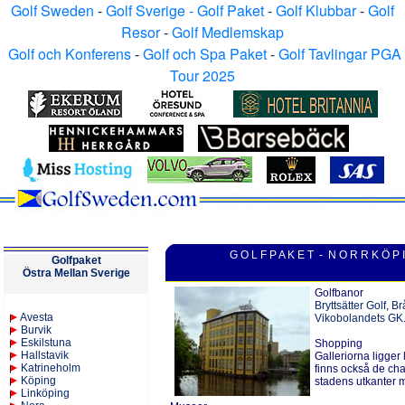
Golf Sweden
-
Golf Sverige - Golf Paket
-
Golf Klubbar
-
Golf
Resor
-
Golf Medlemskap
Golf och Konferens
-
Golf och Spa Paket
-
Golf Tavlingar PGA
Tour 2025
G O L F P A K E T -
N O R R K Ö P 
Golfpaket
Östra Mellan Sverige
Golfbanor
Bryttsätter Golf
,
Br
Avesta
Vikobolandets GK
Burvik
Eskilstuna
Shopping
Hallstavik
Galleriorna ligger
Katrineholm
finns också de cha
K
öping
stadens utkanter 
Linköping