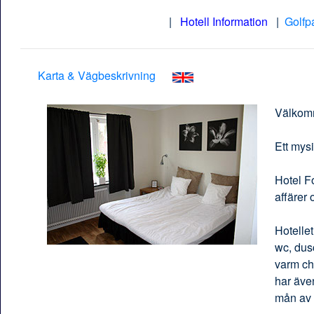
|
Hotell Information
|
Golfp
Karta & Vägbeskrivning
Välkomm
Ett mysi
Hotel Fo
affärer 
Hotelle
wc, dusc
varm ch
har även
mån av 