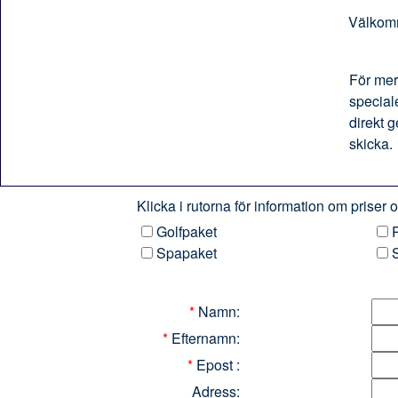
Välkomm
För mer
special
direkt g
skicka.
Klicka i rutorna för information om priser
Golfpaket
R
Spapaket
S
*
Namn:
*
Efternamn:
*
Epost :
Adress: