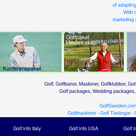
of adapting
With o
marketing a
Golf, Golfbanor, Maskiner, Golfklubbor, Gol
Golf packages, Wedding packages, G
GolfSweden.com
Golfmaskiner -
Golf Tävlingar -
Golf info Italy
Golf info USA
Golf i