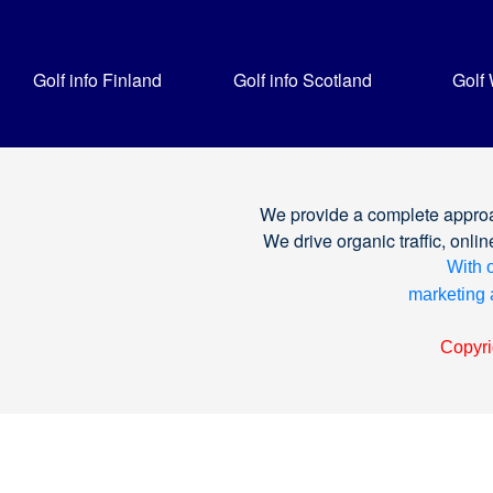
Golf info Finland
Golf info Scotland
Golf
We provide a complete approa
We drive organic traffic, on
With o
marketing a
Copyri