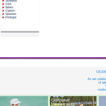
Scotland
USA
Italien
Cypern
Spanien
Portugal
CELEB
As we celebra
of ad
market