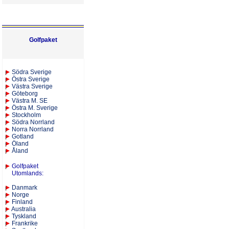
Golfpaket
S
ödra Sverige
Östra Sverige
Västra Sverige
Göteborg
Västra M. SE
Östra M. Sverige
Stockholm
Södra Norrland
Norra Norrland
Gotland
Öland
Åland
Golfpaket
Utomlands
:
Danmark
Norge
Finland
Australia
Tyskland
Frankrike