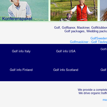
Golf, Golfbanor, Maskiner, Golfklubbor
Golf packages, Wedding packag
GolfSweden
Golfmaskiner -
Golf Tävlin
Golf 
Golf info Italy
Golf info USA
Golf info Finland
Golf info Scotland
Golf
We provide a complete
We drive organic traf
mar