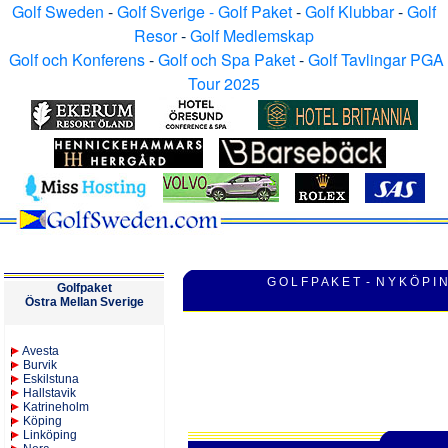
Golf Sweden
-
Golf Sverige - Golf Paket
-
Golf Klubbar
-
Golf
Resor
-
Golf Medlemskap
Golf och Konferens
-
Golf och Spa Paket
-
Golf Tavlingar PGA
Tour 2025
G O L F P A K E T - N Y K Ö P I 
Golfpaket
Östra Mellan Sverige
Avesta
Burvik
Eskilstuna
Hallstavik
Katrineholm
K
öping
Linköping