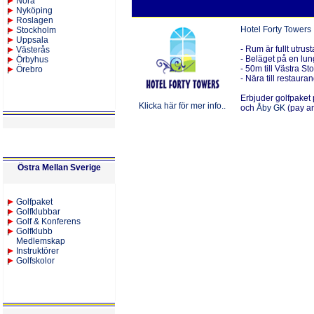
Nora
Nyköping
Roslagen
Hotel Forty Towers
Stockholm
Uppsala
- Rum är fullt utr
Västerås
- Beläget på en lun
Örbyhus
- 50m till Västra S
Örebro
- Nära till restaura
Erbjuder golfpaket 
Klicka här för mer info..
och
Åby GK
(pay an
Östra Mellan Sverige
Golfpaket
Golfklubbar
Golf & Konferens
Golfklubb
Medlemskap
Instruktörer
Golfskolor