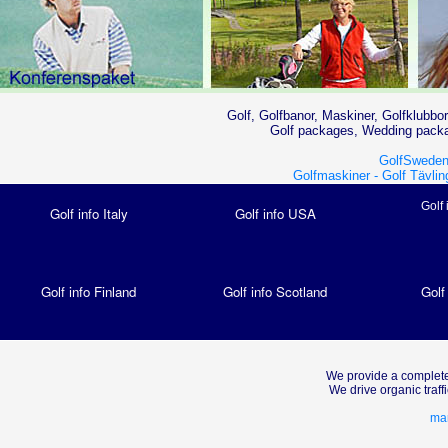
Golf, Golfbanor, Maskiner, Golfklubbor
Golf packages, Wedding packag
GolfSweden
Golfmaskiner -
Golf Tävlin
Golf 
Golf info Italy
Golf info USA
Golf info Finland
Golf info Scotland
Golf
We provide a complete
We drive organic traf
mar