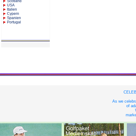
Scotland
USA
Italien
Cypern
Spanien
Portugal
CELEB
As we celebra
of ad
market