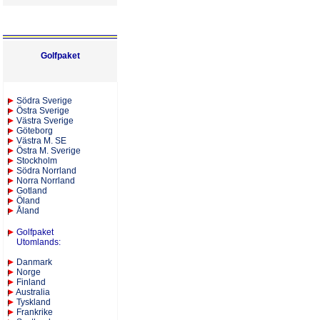
Golfpaket
S
ödra Sverige
Östra Sverige
Västra Sverige
Göteborg
Västra M. SE
Östra M. Sverige
Stockholm
Södra Norrland
Norra Norrland
Gotland
Öland
Åland
Golfpaket
Utomlands
:
Danmark
Norge
Finland
Australia
Tyskland
Frankrike