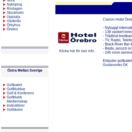
Nora
Nyköping
Roslagen
Stockholm
Uppsala
Clarion Hotel Öre
Västerås
Örbyhus
- Nybyggt internati
Örebro
- 136 vackert inr
- Trådlöst bredba
- TV, Radio, Telefo
- Black River Bar 
- Bastu, jacuzzi 
Klicka här för mer info..
- 24h room servic
Erbjuder golfpaket
Gustavsviks GK
Östra Mellan Sverige
Golfpaket
Golfklubbar
Golf & Konferens
Golfklubb
Medlemskap
Instruktörer
Golfskolor