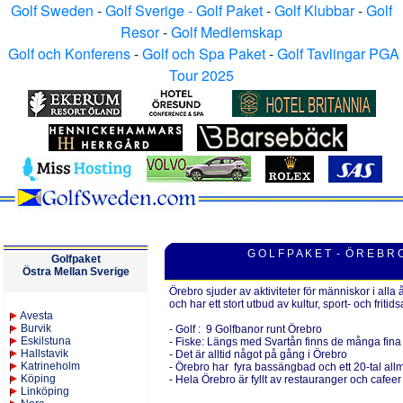
Golf Sweden
-
Golf Sverige - Golf Paket
-
Golf Klubbar
-
Golf
Resor
-
Golf Medlemskap
Golf och Konferens
-
Golf och Spa Paket
-
Golf Tavlingar PGA
Tour 2025
G O L F P A K E T - Ö R E B R 
Golfpaket
Östra Mellan Sverige
Örebro sjuder av aktiviteter för människor i alla 
och har ett
stort utbud av kultur, sport- och fritidsa
Avesta
Burvik
- Golf : 9 Golfbanor runt Örebro
Eskilstuna
- Fiske:
Längs med Svartån finns de många fina mö
Hallstavik
-
Det är alltid något på gång i Örebro
Katrineholm
-
Örebro har fyra bassängbad och ett 20-tal allm
K
öping
-
Hela Örebro är fyllt av restauranger och cafeer
Linköping