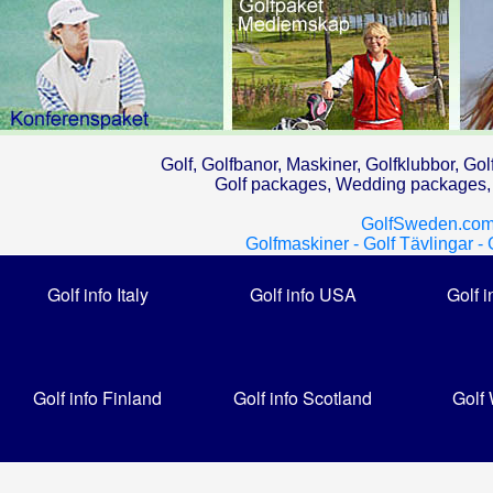
Golf, Golfbanor, Maskiner, Golfklubbor, Gol
Golf packages, Wedding packages, G
GolfSweden.com
Golfmaskiner -
Golf Tävlingar -
Golf info Italy
Golf info USA
Golf i
Golf info Finland
Golf info Scotland
Golf