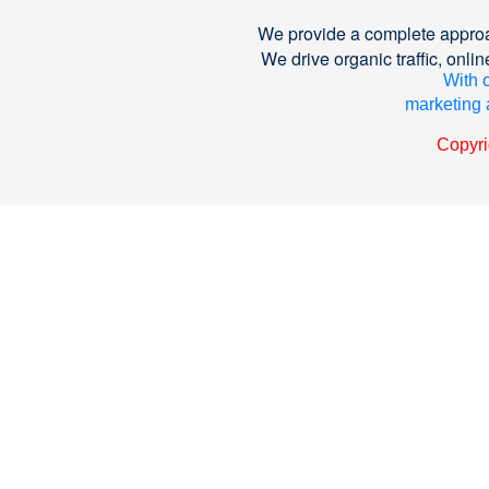
We provide a complete approa
We drive organic traffic, on
With o
marketing a
Copyri