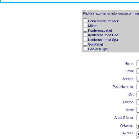
Klicka i rutorna för information om v
Boka hotell rum tack
Möten
Konferenspaket
Konferens med Golf
Konferens med Spa
GolfPaket
Golf och Spa
Namn
Email
Adress
Post Nummer
Ort
Telefon
Mobil
Antal Gäster
Ankomst
Avresa