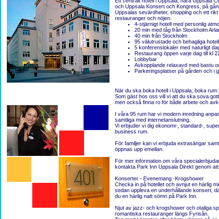
Ett centralt hotell i Uppsala, nära Uppsala C
och Uppsala Konsert och Kongress, på gång
Uppsalas sevärdheter, shopping och ett rikt
restauranger och nöjen.
4-stjärnigt hotell med personlig atm
20 min med tåg från Stockholm Arla
40 min från Stockholm
95 välutrustade och behagliga hotel
5 konferenslokaler med naturligt da
Restaurang öppen varje dag till kl 2
Lobbybar
Avkopplande relaxavd med bastu oc
Parkeringsplatser på gården och i 
När du ska boka hotell i Uppsala, boka rum
Som gäst hos oss vill vi att du ska sova got
men också finna ro för både arbete och avk
I våra 95 rum har vi modern inredning anpa
samtliga med internetanslutning.
Vi erbjuder vi dig ekonomi-, standard-, superi
business rum.
För familjer kan vi erbjuda extrasängar sa
öppnas upp emellan.
F
ör mer information om våra specialerbjuda
kontakta Park Inn Uppsala Direkt genom att f
Konserter - Evenemang
-
Krogshower
Checka in på hotellet och avnjut en härlig mi
sedan uppleva en underhållande konsert, där
du en härlig natt sömn på Park Inn.
Njut av jazz- och krogshower och otaliga 
romantiska restauranger längs Fyrisån.