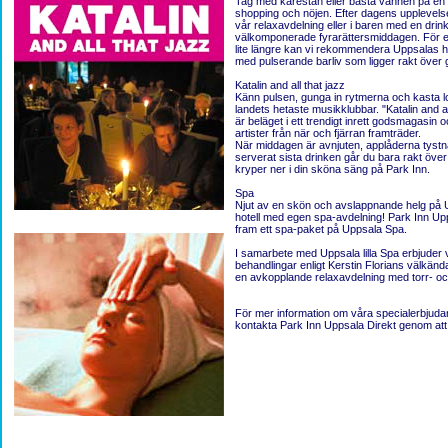
Tag med kärestan eller bästa vännen på en c
shopping och nöjen. Efter dagens upplevelse
vår relaxavdelning eller i baren med en drin
välkomponerade fyrarättersmiddagen. För 
lite längre kan vi rekommendera Uppsalas 
med pulserande barliv som ligger rakt över 
Katalin and all that jazz
Känn pulsen, gunga in rytmerna och kasta l
landets hetaste musikklubbar. "Katalin and al
är beläget i ett trendigt inrett godsmagasin
artister från när och fjärran framträder.
När middagen är avnjuten, applåderna tystn
serverat sista drinken går du bara rakt öve
kryper ner i din sköna säng på Park Inn.
Spa
Njut av en skön och avslappnande helg på
hotell med egen spa-avdelning! Park Inn Upp
fram ett spa-paket på Uppsala Spa.
I samarbete med Uppsala lilla Spa erbjuder v
behandlingar enligt Kerstin Florians välkän
en avkopplande relaxavdelning med torr- o
F
ör mer information om våra specialerbjuda
kontakta Park Inn Uppsala Direkt genom att f