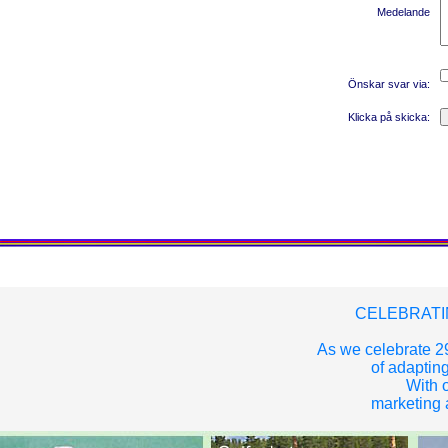
Medelande
Önskar svar via:
Klicka p
å skicka:
CELEBRATI
As we celebrate 29
of adapting
With o
marketing a