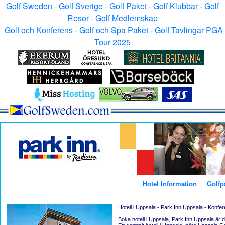
Golf Sweden
-
Golf Sverige - Golf Paket
-
Golf Klubbar
-
Golf
Resor
-
Golf Medlemskap
Golf och Konferens
-
Golf och Spa Paket
-
Golf Tavlingar PGA
Tour 2025
Hotel Information
Golfp
Hotell i Uppsala - Park Inn Uppsala - Konfe
Boka hotell i Uppsala, Park Inn Uppsala är de