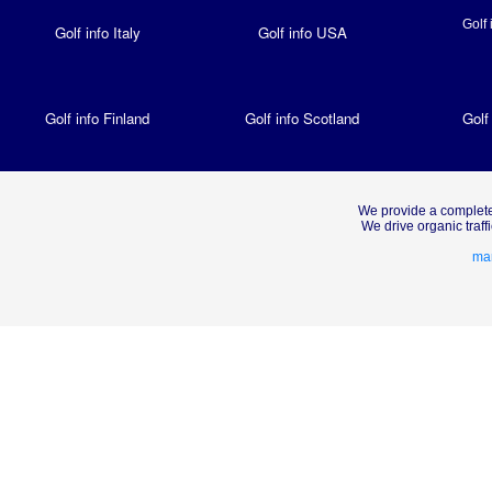
Golf 
Golf info Italy
Golf info USA
Golf info Finland
Golf info Scotland
Golf
We provide a complete
We drive organic traf
mar