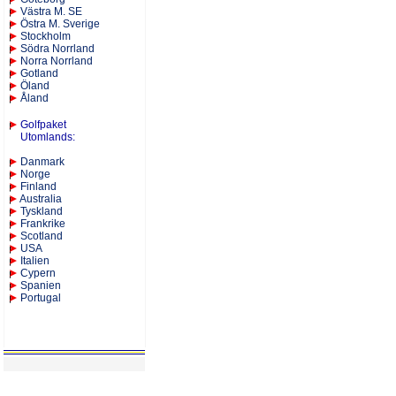
Västra M. SE
Östra M. Sverige
Stockholm
Södra Norrland
Norra Norrland
Gotland
Öland
Åland
Golfpaket
Utomlands
:
Danmark
Norge
Finland
Australia
Tyskland
Frankrike
Scotland
USA
Italien
Cypern
Spanien
Portugal