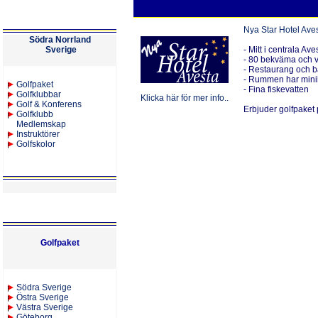
Nya Star Hotel Ave
Södra Norrland
Sverige
- Mitt i centrala Ave
- 80 bekväma och v
- Restaurang och b
- Rummen har minib
Golfpaket
- Fina fiskevatten
Golfklubbar
Klicka här för mer info..
Golf & Konferens
Erbjuder golfpaket 
Golfklubb
Medlemskap
Instruktörer
Golfskolor
Golfpaket
S
ödra Sverige
Östra Sverige
Västra Sverige
Göteborg