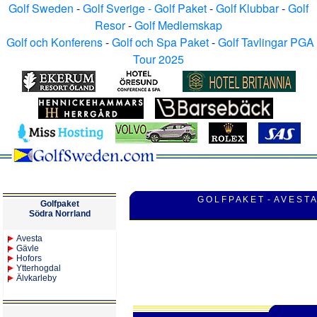
Golf Sweden
-
Golf Sverige - Golf Paket
-
Golf Klubbar
-
Golf
Resor
-
Golf Medlemskap
Golf och Konferens
-
Golf och Spa Paket
-
Golf Tavlingar PGA
Tour 2025
G O L F P A K E T - A V E S T A
Golfpaket
Södra Norrland
Avesta
Gävle
Hofors
Ytterhogdal
Älvkarleby