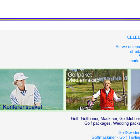
CELEB
As we celebra
of ad
market
Golf, Golfbanor, Maskiner, Golfklubbor
Golf packages, Wedding packag
GolfSweden
Golfmaskiner -
Golf Tävlin