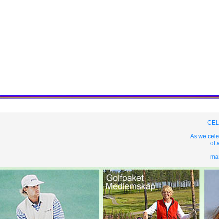
CEL
As we cele
of 
mar