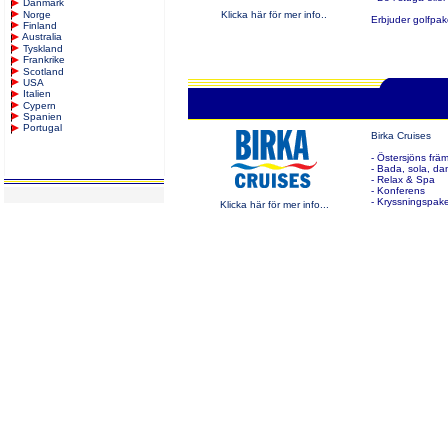
Danmark
Norge
Klicka här för mer info..
Erbjuder golfpak
Finland
Australia
Tyskland
Frankrike
Scotland
USA
Italien
Cypern
Spanien
Portugal
Birka Cruises
- Östersjöns frä
- Bada, sola, dan
- Relax & Spa
- Konferens
- Kryssningspake
Klicka här för mer info...