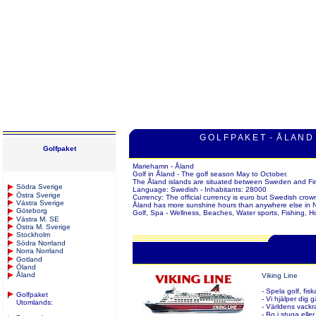
G O L F P A K E T - Å L A N D
Golfpaket
Mariehamn - Åland
Golf in Åland - The golf season May to October.
The Åland islands are situated between Sweden and Fi
S
ödra Sverige
Language: Swedish - Inhabitants: 28000
Östra Sverige
Currency: The official currency is euro but Swedish crow
Västra Sverige
Åland has more sunshine hours than anywhere else in
Göteborg
Golf, Spa - Wellness, Beaches, Water sports, Fishing, Hor
Västra M. SE
Östra M. Sverige
Stockholm
Södra Norrland
Norra Norrland
Gotland
Öland
Åland
Viking Line
- Spela golf, fis
Golfpaket
- Vi hjälper dig 
Utomlands
:
- Världens vackr
- Bo i stuga eller