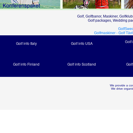
Golf, Golfbanor, Maskiner, Golfklub
Golf packages, Wedding pac
GolfSwed
Golfmaskiner -
Golf Tävl
Golf 
Golf info Italy
Golf info USA
Golf info Finland
Golf info Scotland
Golf
We provide a com
We drive organi