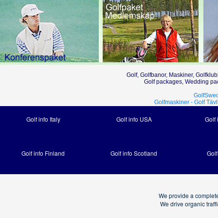
Golf, Golfbanor, Maskiner, Golfklub
Golf packages, Wedding pac
GolfSwed
Golfmaskiner -
Golf Tävl
Golf info Italy
Golf info USA
Golf 
Golf info Finland
Golf info Scotland
Golf
We provide a complete
We drive organic traf