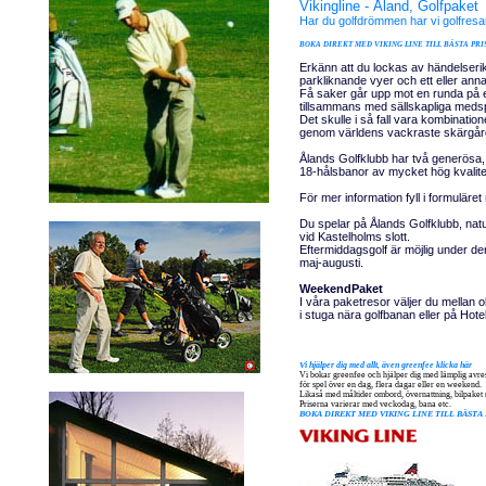
Vikingline - Åland, Golfpaket
Har du golfdrömmen har vi golfresa
BOKA DIREKT MED VIKING LINE TILL BÄSTA PRI
Erkänn att du lockas av händelseri
parkliknande vyer och ett eller annat
Få saker går upp mot en runda på 
tillsammans med sällskapliga meds
Det skulle i så fall vara kombinati
genom världens vackraste skärgår
Ålands Golfklubb har två generösa
18-hålsbanor av mycket hög kvalite
För mer information fyll i formuläret
Du spelar på Ålands Golfklubb, nat
vid Kastelholms slott.
Eftermiddagsgolf är möjlig under de
maj-augusti.
WeekendPaket
I våra paketresor väljer du mellan oli
i stuga nära golfbanan eller på Hote
Vi hjälper dig med allt, även greenfee klicka här
Vi bokar greenfee och hjälper dig med lämplig avre
för spel över en dag, flera dagar eller en weekend.
Likaså med måltider ombord, övernattning, bilpaket
Priserna varierar med veckodag, bana etc.
BOKA DIREKT MED VIKING LINE TILL BÄSTA 