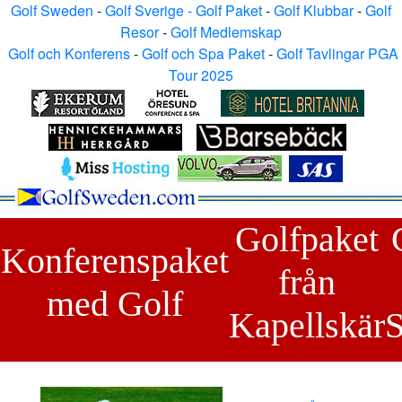
Golf Sweden
-
Golf Sverige - Golf Paket
-
Golf Klubbar
-
Golf
Resor
-
Golf Medlemskap
Golf och Konferens
-
Golf och Spa Paket
-
Golf Tavlingar PGA
Tour 2025
Golfpaket
Konferenspaket
från
med Golf
Kapellskär