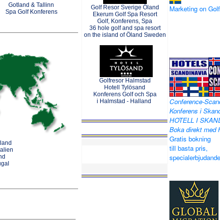
Gotland & Tallinn
Golf Resor Sverige Öland
Marketing on Go
Spa Golf Konferens
Ekerum Golf Spa Resort
Golf, Konferens, Spa
36 hole golf and spa resort
on the island of Öland Sweden
Golfresor Halmstad
Hotell Tylösand
Konferens Golf och Spa
Conference-Scan
i Halmstad - Halland
Konferens i Skand
HOTELL I SKAN
Boka direkt med h
Gratis bokning
tland
till basta pris,
alien
specialerbjudand
and
ugal