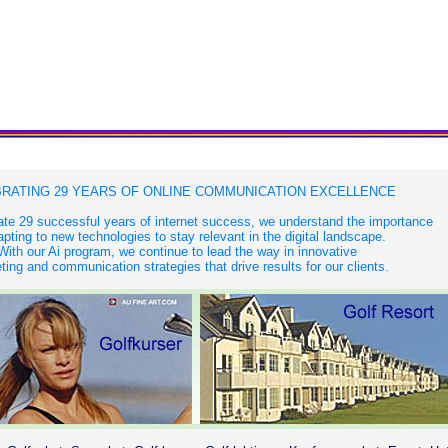
RATING 29 YEARS OF ONLINE COMMUNICATION EXCELLENCE
te 29 successful years of internet success, we understand the importance
apting to new technologies to stay relevant in the digital landscape.
With our Ai program, we continue to lead the way in innovative
ing and communication strategies that drive results for our clients.