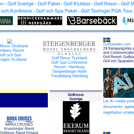
en
-
Golf Sverige - Golf Paket
-
Golf Klubbar
-
Golf Resor
-
Golf 
f och Konferens
-
Golf och Spa Paket
-
Golf Tavlingar PGA Tour
Golfsweden.com
 Resor Skottland
29 framgangsrika a
rnberry Resort
and Communication
Golf och Spa
Golf Resort, Golfpa
Golf Resor Tyskland
kages Scotland
Golf och Spapaket
Golf Spa Conference
Resort i Hamburg
Steigenberger Hotel
Treudelberg Hamburg
Golfresor
Sverige
Let AI create your
documents, agre
negotiation strat
BIRKA CRUISES
Kryssningar Åland
Golfresor Åland Finland