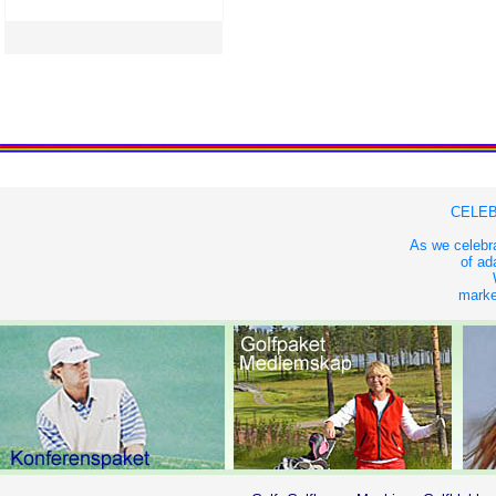
CELEB
As we celebra
of ad
market