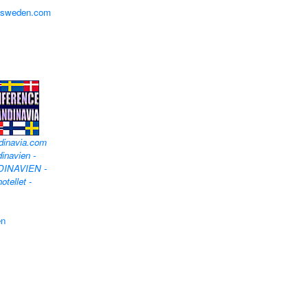
lfsweden.com
dinavia.com
inavien -
DINAVIEN -
otellet
-
en