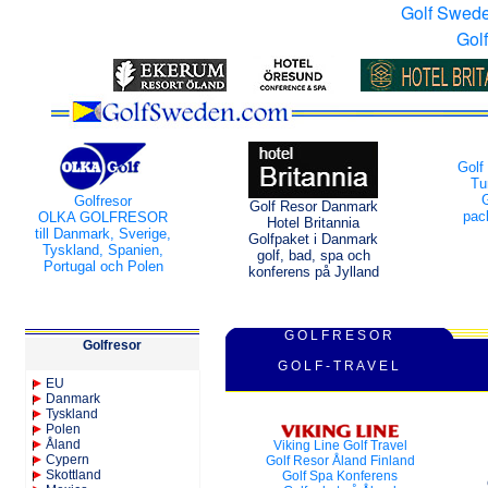
Golf Swed
Gol
Golf
Tu
Golfresor
Golf Resor Danmark
pac
OLKA GOLFRESOR
Hotel Britannia
till Danmark, Sverige,
Golfpaket i Danmark
Tyskland, Spanien,
golf, bad, spa och
Portugal och Polen
konferens på Jylland
G O L F R E S O R
Golfresor
G O L F - T R A V E L
EU
Danmark
Tyskland
Polen
Åland
Viking Line Golf Travel
Cypern
Golf Resor Åland Finland
Skottland
Golf Spa Konferens