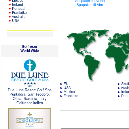
Mexico
Golfpaket på Åland
Ireland
Spapaket till Åbo
Portugal
Frankrike
Australien
USA
Golfresor
World Wide
EU
Skot
USA
Austr
Due Lune Resort Golf Spa
Mexico
Irel
Puntaldìa, San Teodoro,
Frankrike
Port
Olbia, Sardinia, Italy
Golfresor Italien