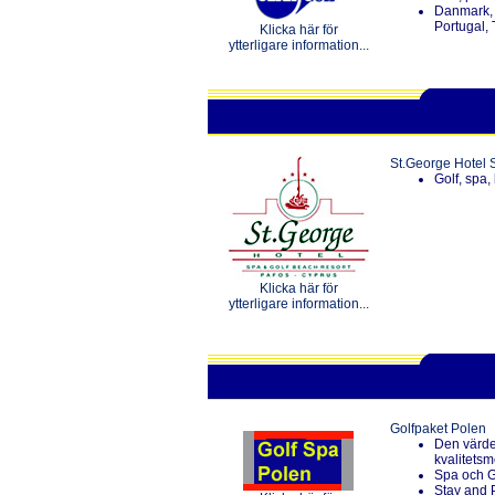
Danmark, 
Portugal,
Klicka här för
ytterligare information...
St.George Hotel 
Golf, spa,
Klicka här för
ytterligare information...
Golfpaket Polen
Den värde
kvalitets
Spa och G
Stay and P