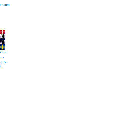
en.com
a.com
n -
IEN -
t
-