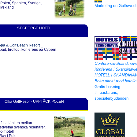
Polen, Spanien, Sverige,
Marketing on Golfswed
 Tyskland
ST.GEORGE HOTEL
Spa & Golf Beach Resort
 bad, bröllop, konferens på Cypern
Conference-Scandinavi
Konferens i Skandinavie
HOTELL I SKANDINAV
Boka direkt med hotelle
Gratis bokning
till basta pris,
specialerbjudanden
Olka GolfResor - UPPTÄCK POLEN
fulla länken mellan
medvetna svenska resenärer.
olfhotell
lay i Polen