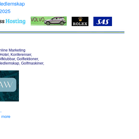
Medlemskap
 2025
nline Marketing
otel, Konferenser,
lfklubbar, Golflektioner,
Medlemskap, Golfmaskiner,
,
d more