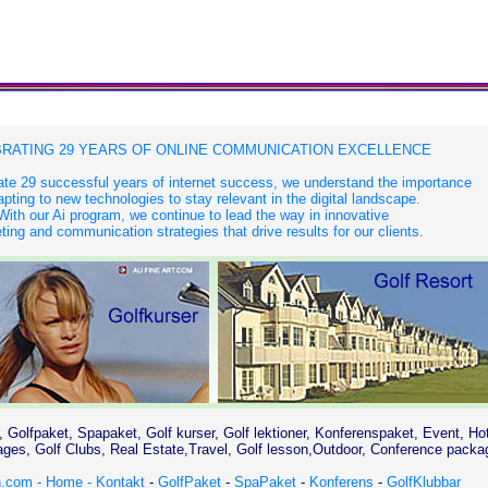
RATING 29 YEARS OF ONLINE COMMUNICATION EXCELLENCE
te 29 successful years of internet success, we understand the importance
apting to new technologies to stay relevant in the digital landscape.
With our Ai program, we continue to lead the way in innovative
ing and communication strategies that drive results for our clients.
, Golfpaket, Spapaket, Golf kurser, Golf lektioner, Konferenspaket, Event, Ho
es, Golf Clubs, Real Estate,Travel, Golf lesson,Outdoor, Conference packa
.com - Home -
Kontakt
-
GolfPaket
-
SpaPaket
-
Konferens
-
GolfKlubbar