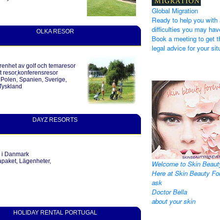
Global Migration
Ready to help you with 
difficulties you may hav
OLKA RESOR
Book a meeting to get t
legal advice for your sit
renhet av golf och temaresor
at resor,konferensresor
Polen, Spanien, Sverige,
 Tyskland
DAYZ RESORTS
l i Danmark
apaket, Lägenheter,
Welcome to Skin Beaut
Here at Skin Beauty Fo
ask
Doctor Bella
about your skin
HOLIDAY RENTAL PORTUGAL