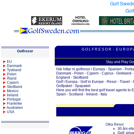
Golf Swed
Gol
G O L F R E S O R - E U R O P 
Golfresor
EU
Stay and Play Go
Danmark
Här hittar ni golfresor i Europa - Spanien - Portu
Tyskland
Danmark - Polen - Cypern - Cyprus - Grekland - It
Polen
England - Skottland
Åland
Golf i Europa - Golf in Europe - Resor - Travel - 
Cypern
Golfpaket - Spapaket
Skottland
Here you will find the best golf travel agents to 
Mexico
Spain - Scotland - Ireland - Italy
Ireland
Portugal
Frankrike
Australien
USA
Olka Resor
30 års efa
Golf, priv