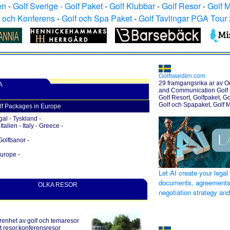
en
-
Golf Sverige - Golf Paket
-
Golf Klubbar
-
Golf Resor
-
Golf 
f och Konferens
-
Golf och Spa Paket
-
Golf Tavlingar PGA Tour
Golfsweden.com
29 framgangsrika ar av O
A
and Communication Golf H
Golf Resort, Golfpaket, Go
Golf och Spapaket, Golf 
lf Packages in Europe
gal - Tyskland -
alien - Italy - Greece -
Golfbanor -
Europe -
Let AI create your legal
documents, agreements
OLKA RESOR
negotiation strategy an
renhet av golf och temaresor
at resor,konferensresor