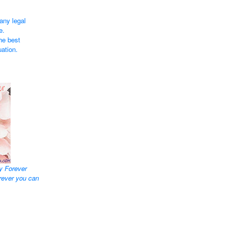
any legal
e.
he best
uation.
y Forever
rever you can