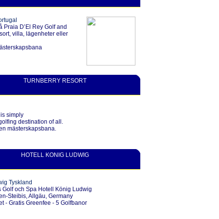
ortugal
 Praia D’El Rey Golf and
rt, villa, lägenheter eller
ästerskapsbana
TURNBERRY RESORT
is simply
golfing destination of all.
pen mästerskapsbana.
HOTELL KONIG LUDWIG
wig Tyskland
s Golf och Spa Hotell König Ludwig
en-Steibis, Allgäu, Germany
et - Gratis Greenfee - 5 Golfbanor