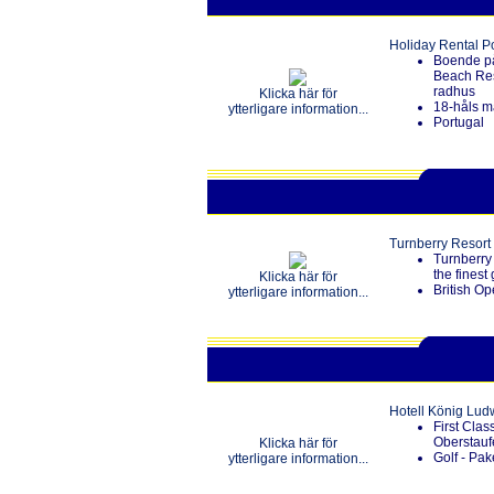
Holiday Rental P
Boende på
Beach Reso
radhus
Klicka här för
18-håls m
ytterligare information...
Portugal
Turnberry Resort
Turnberry 
the finest 
Klicka här för
British O
ytterligare information...
Hotell König Lud
First Clas
Oberstauf
Klicka här för
Golf - Pak
ytterligare information...