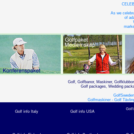
CELEB
As we celebra
of ad
market
Golf, Golfbanor, Maskiner, Golfklubbor
Golf packages, Wedding packag
GolfSweden
Golfmaskiner -
Golf Tävlin
Golf 
Golf info Italy
Golf info USA