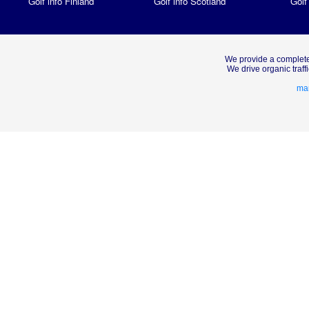
Golf info Finland
Golf info Scotland
Golf
We provide a complete
We drive organic traf
mar