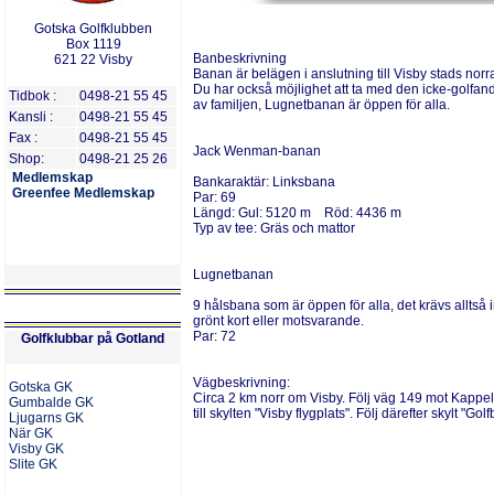
Gotska Golfklubben
Box 1119
Banbeskrivning
621 22 Visby
Banan är belägen i anslutning till Visby stads norra
Du har också möjlighet att ta med den icke-golfan
Tidbok :
0
498-21 55 45
av familjen, Lugnetbanan är öppen för alla.
Kansli
:
0
498-21 55 45
Fax
:
0
498-21 55 45
Jack Wenman-banan
Shop:
0
498-21 25 26
Medlemskap
Bankaraktär:
Linksbana
Greenfee Medlemskap
Par:
69
Längd:
Gul: 5120 m Röd: 4436 m
Typ av tee:
Gräs och mattor
Lugnetbanan
9 hålsbana som är öppen för alla, det krävs alltså 
grönt kort eller motsvarande
.
Par:
72
Golfk
lubbar på
Got
land
Vägbeskrivning:
Gotska GK
Circa 2 km norr om Visby. F
ölj väg 149 mot Kapp
Gumbalde GK
till skylten "Visby flygplats". Följ därefter skylt "Gol
Ljugarns GK
När GK
Visby GK
Slite GK