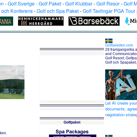
en
-
Golf Sverige - Golf Paket
-
Golf Klubbar
-
Golf Resor
-
Golf 
f och Konferens
-
Golf och Spa Paket
-
Golf Tavlingar PGA Tour
Golfsweden.com
29 framgangsrika a
and Communication 
Golf Resort, Golfpak
Golf och Spapaket,
Let AI create your
documents, agre
negotiation strat
Golfpaket
sken.