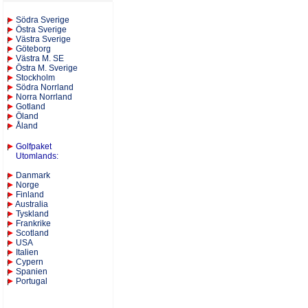
S
ödra Sverige
Östra Sverige
Västra Sverige
Göteborg
Västra M. SE
Östra M. Sverige
Stockholm
Södra Norrland
Norra Norrland
Gotland
Öland
Åland
Golfpaket
Utomlands
:
Danmark
Norge
Finland
Australia
Tyskland
Frankrike
Scotland
USA
Italien
Cypern
Spanien
Portugal