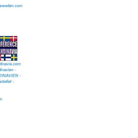
lfsweden.com
dinavia.com
inavien -
DINAVIEN -
otellet
-
en