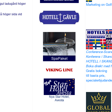
 gul ladugård höger
Marketing on Go
å höger sida vid
Conference-Scan
Konferens i Skand
HOTELL I SKAN
Boka direkt med h
Gratis bokning
till basta pris,
specialerbjudand
Nya Star Hotel,
Avesta