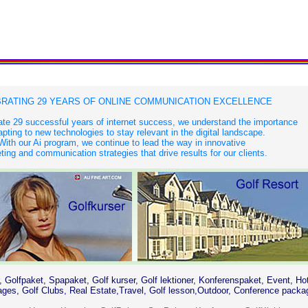
RATING 29 YEARS OF ONLINE COMMUNICATION EXCELLENCE
te 29 successful years of internet success, we understand the importance
apting to new technologies to stay relevant in the digital landscape.
With our Ai program, we continue to lead the way in innovative
ing and communication strategies that drive results for our clients.
, Golfpaket, Spapaket, Golf kurser, Golf lektioner, Konferenspaket, Event, Ho
es, Golf Clubs, Real Estate,Travel, Golf lesson,Outdoor, Conference packa