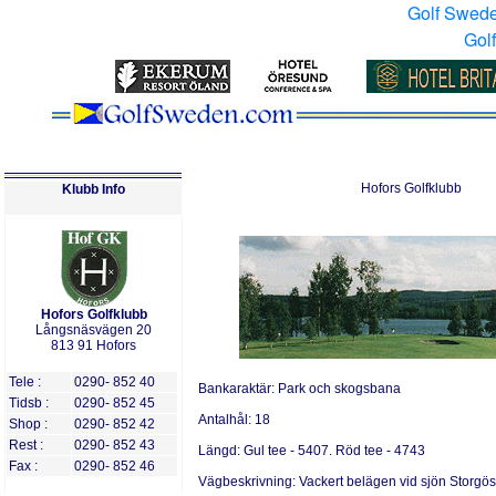
Golf Swed
Gol
Hofors Golfklubb
Klubb Info
Hofors Golfklubb
Långsnäsvägen 20
813 91 Hofors
Tele :
0290- 852 40
Bankaraktär:
Park och skogsbana
Tidsb :
0290- 852 45
Antalh
ål:
18
Shop :
0290- 852 42
Rest :
0290- 852 43
Längd:
Gul tee - 5407. Röd tee - 4743
Fax :
0290- 852 46
Vägbeskrivning:
Vackert belägen vid sjön Storgö