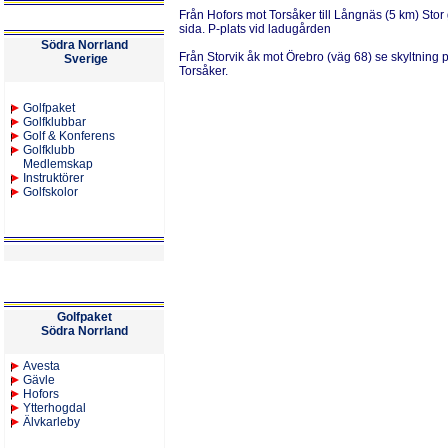
Från Hofors
mot Torsåker till Långnäs (5 km) Stor
sida. P-plats vid ladugården
Södra Norrland
Från Storvik
åk mot Örebro (väg 68) se skyltning p
Sverige
Torsåker.
Golfpaket
Golfklubbar
Golf & Konferens
Golfklubb
Medlemskap
Instruktörer
Golfskolor
Golfpaket
Södra Norrland
Avesta
Gävle
Hofors
Ytterhogdal
Älvkarleby