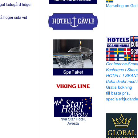
 gul ladugård höger
Marketing on Go
å höger sida vid
Conference-Scan
Konferens i Skand
HOTELL I SKAN
Boka direkt med h
Gratis bokning
till basta pris,
specialerbjudand
Nya Star Hotel,
Avesta