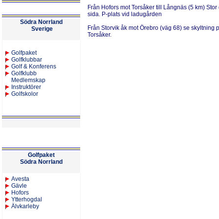
Från Hofors
mot Torsåker till Långnäs (5 km) Stor
sida. P-plats vid ladugården
Södra Norrland
Från Storvik
åk mot Örebro (väg 68) se skyltning p
Sverige
Torsåker.
Golfpaket
Golfklubbar
Golf & Konferens
Golfklubb
Medlemskap
Instruktörer
Golfskolor
Golfpaket
Södra Norrland
Avesta
Gävle
Hofors
Ytterhogdal
Älvkarleby