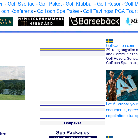
en
-
Golf Sverige - Golf Paket
-
Golf Klubbar
-
Golf Resor
-
Golf 
f och Konferens
-
Golf och Spa Paket
-
Golf Tavlingar PGA Tour
Golfsweden.com
29 framgangsrika a
and Communication 
Golf Resort, Golfpak
Golf och Spapaket,
Let AI create your
documents, agre
negotiation strat
Golfpaket
sken.