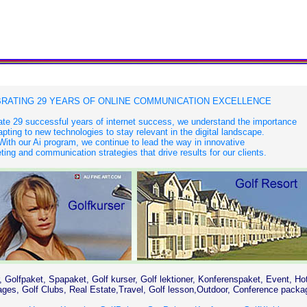
RATING 29 YEARS OF ONLINE COMMUNICATION EXCELLENCE
te 29 successful years of internet success, we understand the importance
apting to new technologies to stay relevant in the digital landscape.
With our Ai program, we continue to lead the way in innovative
ing and communication strategies that drive results for our clients.
, Golfpaket, Spapaket, Golf kurser, Golf lektioner, Konferenspaket, Event, Ho
es, Golf Clubs, Real Estate,Travel, Golf lesson,Outdoor, Conference packa