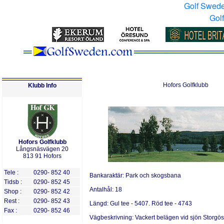
Golf Swed
Gol
Hofors Golfklubb
Klubb Info
Hofors Golfklubb
Långsnäsvägen 20
813 91 Hofors
Tele :
0290- 852 40
Bankaraktär:
Park och skogsbana
Tidsb :
0290- 852 45
Antalh
ål:
18
Shop :
0290- 852 42
Rest :
0290- 852 43
Längd:
Gul tee - 5407. Röd tee - 4743
Fax :
0290- 852 46
Vägbeskrivning:
Vackert belägen vid sjön Storgö