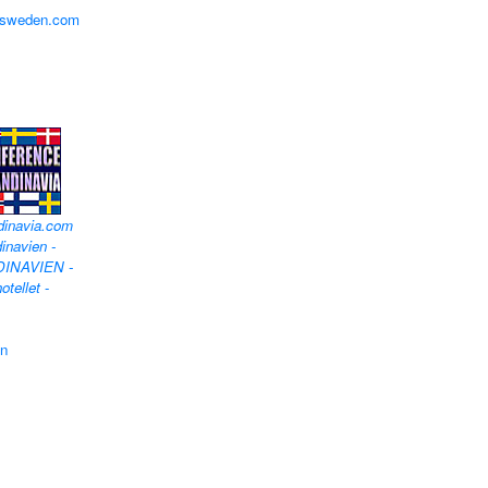
lfsweden.com
dinavia.com
inavien -
DINAVIEN -
otellet
-
en