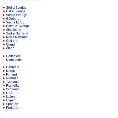
S
ödra Sverige
Östra Sverige
Västra Sverige
Göteborg
Västra M. SE
Östra M. Sverige
Stockholm
Södra Norrland
Norra Norrland
Gotland
Öland
Åland
Golfpaket
Utomlands
:
Danmark
Norge
Finland
Australia
Tyskland
Frankrike
Scotland
USA
Italien
Cypern
Spanien
Portugal