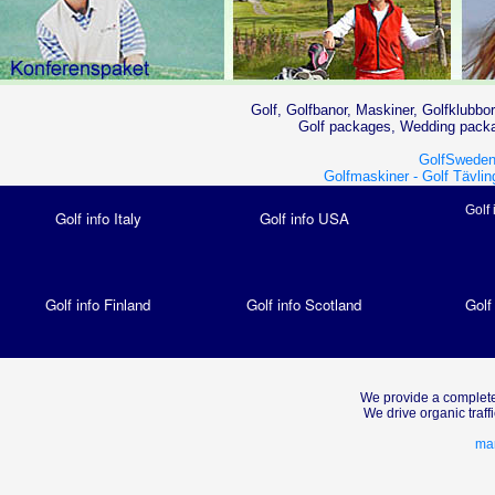
Golf, Golfbanor, Maskiner, Golfklubbor
Golf packages, Wedding packag
GolfSweden
Golfmaskiner -
Golf Tävlin
Golf 
Golf info Italy
Golf info USA
Golf info Finland
Golf info Scotland
Golf
We provide a complete
We drive organic traf
mar