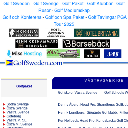
Golf Sweden
-
Golf Sverige - Golf Paket
-
Golf Klubbar
-
Golf
Resor
-
Golf Medlemskap
Golf och Konferens
-
Golf och Spa Paket
-
Golf Tavlingar PGA
Tour 2025
V Ä S T R A S V E R I G E
Golfpaket
Golfskolor Västra Sverige Golf Schools W
S
ödra Sverige
Denny Åberg, Head Pro, Strandtorps Golfkl
Östra Sverige
Västra Sverige
Henrik Lundberg, Sjögärde Golfklubb, Frill
Göteborg
Västra M. SE
Per Nellbeck, Head Pro, Kungsbacka Golf C
Östra M. Sverige