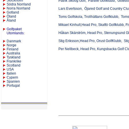
Stockholm
Patrik Skoog Golf, Partille Golfklubb, Göteb
Södra Norrland
Norra Norrland
Lars Evertsson, Öjared Golf and Country Cl
Gotland
Öland
Toms Golfskola, Trollhättans Golfklubb, Tom
Åland
Mikael Kinhult,Head Pro, Skaftö Golfklubb, F
Golfpaket
Håkan Skärström, Head Pro, Stenungsund G
Utomlands
:
Stig Eriksson,Head Pro, Orust GolfKlubb, St
Danmark
Norge
Per Nellbeck, Head Pro, Kungsbacka Golf C
Finland
Australia
Tyskland
Frankrike
Scotland
USA
Italien
Cypern
Spanien
Portugal