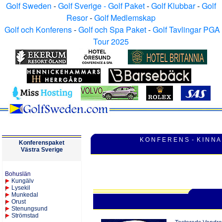
Golf Sweden
-
Golf Sverige - Golf Paket
-
Golf Klubbar
-
Golf
Resor
-
Golf Medlemskap
Golf och Konferens
-
Golf och Spa Paket
-
Golf Tavlingar PGA
Tour 2025
K O N F E R E N S - K I N N A
Konferenspaket
V
ästra
Sverige
Bohuslän
Kungälv
Lysekil
Munkedal
Orust
Stenungsund
Strömstad