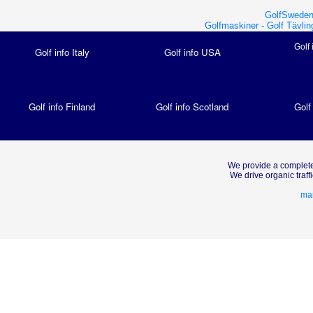
GolfSweden
Golfmaskiner -
Golf Tävlin
Golf 
Golf info Italy
Golf info USA
Golf info Finland
Golf info Scotland
Golf
We provide a complete
We drive organic traf
mar