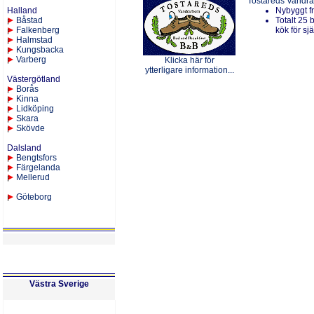
Tostareds Vandr
Halland
Nybyggt f
Båstad
Totalt 25 
Falkenberg
kök för sj
Halmstad
Kungsbacka
Varberg
Klicka här för
ytterligare information...
Västergötland
Borås
Kinna
Lidköping
Skara
Skövde
Dalsland
Bengtsfors
Färgelanda
Mellerud
Göteborg
Västra Sverige