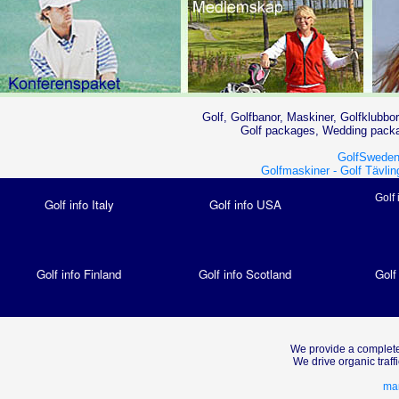
Golf, Golfbanor, Maskiner, Golfklubbor
Golf packages, Wedding packag
GolfSweden
Golfmaskiner -
Golf Tävlin
Golf 
Golf info Italy
Golf info USA
Golf info Finland
Golf info Scotland
Golf
We provide a complete
We drive organic traf
mar