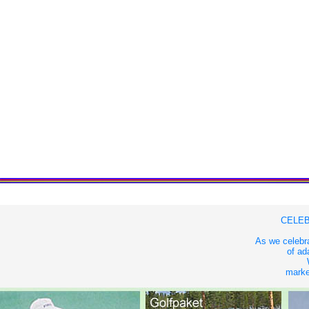
CELEB
As we celebra
of ad
market