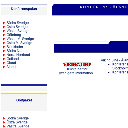
K O N F E R E N S - Å L A N D
Konferenspaket
S
ödra Sverige
Östra Sverige
Västra Sverige
Göteborg
Västra M. Sverige
Östra M. Sverige
Stockholm
Södra Norrland
Norra Norrland
Gotland
Viking Line - Åla
Öland
Konferens
Åland
Stockholm
Klicka här för
Konferens
ytterligare information...
Golfpaket
S
ödra Sverige
Östra Sverige
Västra Sverige