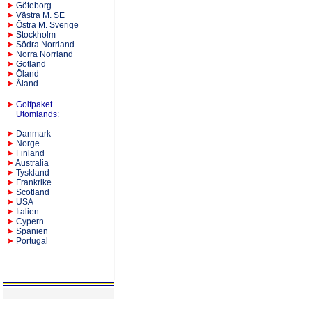
Göteborg
Västra M. SE
Östra M. Sverige
Stockholm
Södra Norrland
Norra Norrland
Gotland
Öland
Åland
Golfpaket
Utomlands
:
Danmark
Norge
Finland
Australia
Tyskland
Frankrike
Scotland
USA
Italien
Cypern
Spanien
Portugal