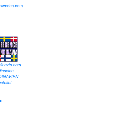
lfsweden.com
dinavia.com
inavien -
DINAVIEN -
otellet
-
en