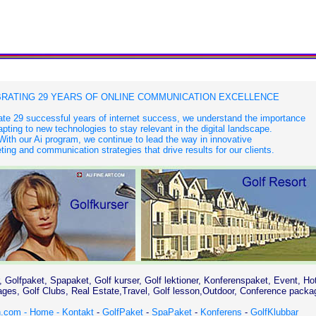
RATING 29 YEARS OF ONLINE COMMUNICATION EXCELLENCE
te 29 successful years of internet success, we understand the importance
apting to new technologies to stay relevant in the digital landscape.
With our Ai program, we continue to lead the way in innovative
ing and communication strategies that drive results for our clients.
, Golfpaket, Spapaket, Golf kurser, Golf lektioner, Konferenspaket, Event, Ho
es, Golf Clubs, Real Estate,Travel, Golf lesson,Outdoor, Conference packa
.com - Home -
Kontakt
-
GolfPaket
-
SpaPaket
-
Konferens
-
GolfKlubbar