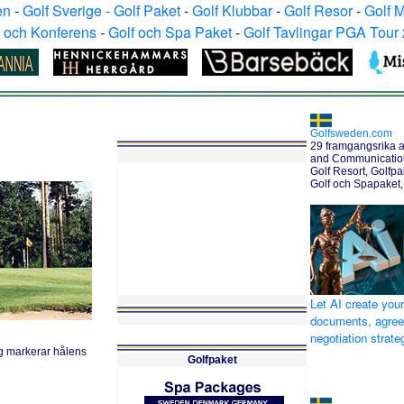
en
-
Golf Sverige - Golf Paket
-
Golf Klubbar
-
Golf Resor
-
Golf 
f och Konferens
-
Golf och Spa Paket
-
Golf Tavlingar PGA Tour
Golfsweden.com
29 framgangsrika a
and Communication 
Golf Resort, Golfpak
Golf och Spapaket,
Let AI create your
documents, agre
negotiation strat
g markerar hålens
Golfpaket