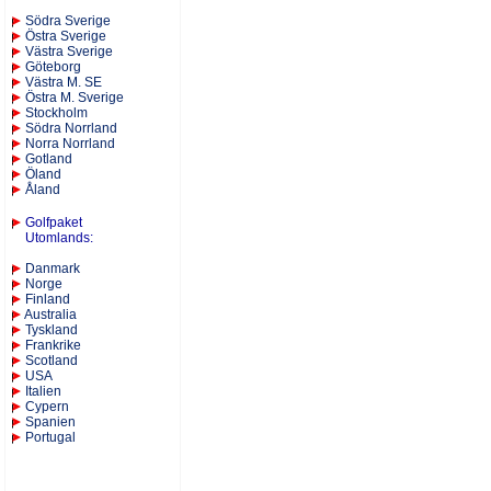
S
ödra Sverige
Östra Sverige
Västra Sverige
Göteborg
Västra M. SE
Östra M. Sverige
Stockholm
Södra Norrland
Norra Norrland
Gotland
Öland
Åland
Golfpaket
Utomlands
:
Danmark
Norge
Finland
Australia
Tyskland
Frankrike
Scotland
USA
Italien
Cypern
Spanien
Portugal