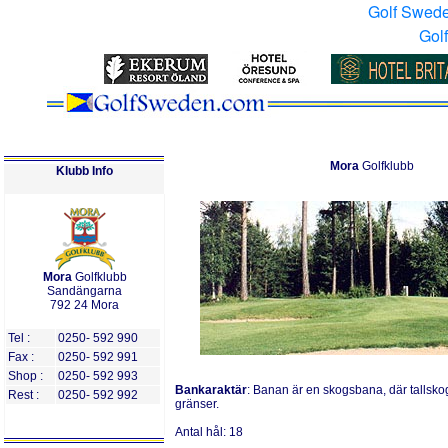
Golf Swed
Gol
Mora
Golfklubb
Klubb Info
Mora
Golfklubb
Sandängarna
792 24 Mora
Tel :
0250- 592 990
Fax :
0250- 592 991
Shop :
0250- 592 993
Bankaraktär
:
Banan är en skogsbana, där tallsko
Rest :
0250- 592 992
gränser.
Antal
h
ål:
18