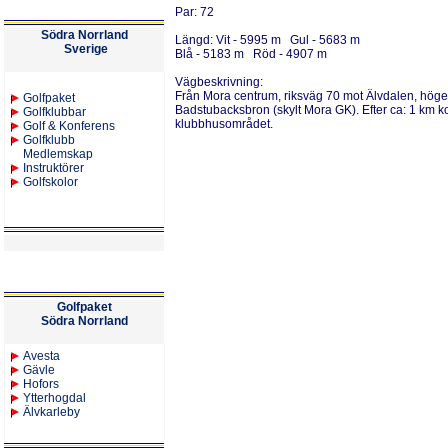
Par:
72
Södra Norrland
Längd:
Vit - 5995 m Gul - 5683 m
Sverige
Blå - 5183 m Röd - 4907 m
Vägbeskrivning:
Från Mora centrum, riksväg 70 mot Älvdalen, höger 
Golfpaket
Badstubacksbron (skylt Mora GK). Efter ca: 1 km k
Golfklubbar
klubbhusområdet.
Golf & Konferens
Golfklubb
Medlemskap
Instruktörer
Golfskolor
Golfpaket
Södra Norrland
Avesta
Gävle
Hofors
Ytterhogdal
Älvkarleby