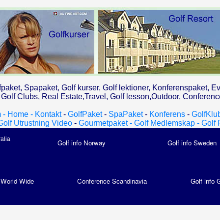
fpaket, Spapaket, Golf kurser, Golf lektioner, Konferenspaket, Ev
olf Clubs, Real Estate,Travel, Golf lesson,Outdoor, Conferen
 - Home -
Kontakt
-
GolfPaket
-
SpaPaket
-
Konferens
-
GolfKlu
Golf Utrustning Video
-
Gourmetpaket -
Golf Medlemskap -
Golf 
ralia
Golf info Norway
Golf info Sweden
 World Wide
Conference Scandinavia
Golf info