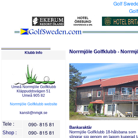
Golf Swed
Gol
Norrmjöl
e Golfklubb - Norrm
Klubb Info
Umeå Norrmjöle Golfklubb
Kläppuddsvägen 51
Umeå 905 82
Norrmjöle Golfklubb website
kansli@nmgk.se
090- 815 81
Tele :
Bankaraktär
090- 815 81
Norrmjöle Golfklubb 18-hålsbana som
Shop :
slingrar sig genom en lagom kuperad t