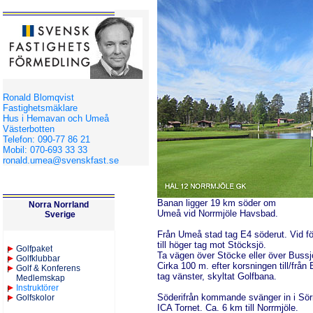
Ronald Blomqvist
Fastighetsmäklare
Hus i Hemavan och Umeå
Västerbotten
Telefon: 090-77 86 21
Mobil: 070-693 33 33
ronald.umea@svenskfast.se
Banan ligger 19 km söder om
Norra Norrland
Umeå vid Norrmjöle Havsbad.
Sverige
Från Umeå
stad tag E4 söderut. Vid fö
till
höger tag mot Stöcksjö.
Golfpaket
Ta vägen över Stöcke eller över Bussj
Golfklubbar
Cirka 100 m. efter korsningen till/från
Golf & Konferens
tag vänster, skyltat Golfbana.
Medlemskap
Instruktörer
Söderifrån
kommande svänger in i Sör
Golfskolor
ICA Tornet. Ca. 6 km till Norrmjöle.