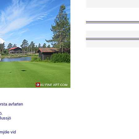
rsta avfarten
ö.
 Bussjö
mjöle vid