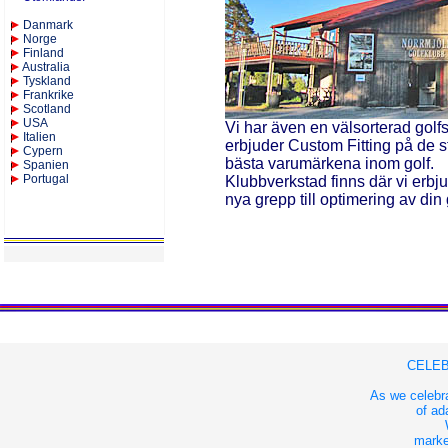
Danmark
Norge
Finland
Australia
Tyskland
Frankrike
Scotland
USA
Vi har även en välsorterad gol
Italien
erbjuder Custom Fitting på de s
Cypern
bästa varumärkena inom golf.
Spanien
Portugal
Klubbverkstad finns där vi erbjud
nya grepp till optimering av din 
CELEB
As we celebra
of ad
market