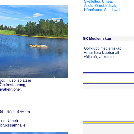
Skellefteå, Umeå,
Åsele, Örnsköldsvik,
Härnösand, Sundsvall
GK Medlemskap
Golfklubb medlemskap
vi har flera klubbar att
välja på, välkommen
or, Husbilsplatser
Golfrestaurang,
ivatlektioner.
204 Röd - 4760 m
der om Umeå
ordbrukssamhälle