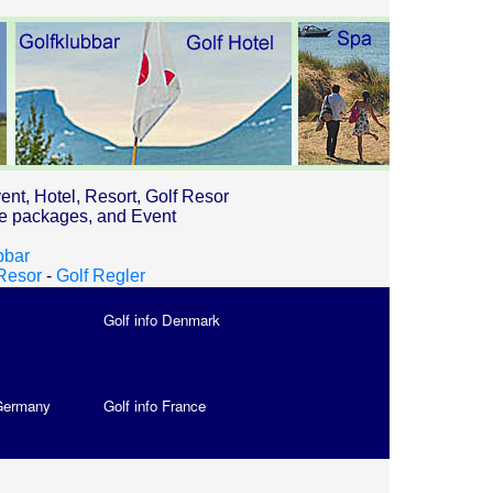
ent, Hotel, Resort, Golf Resor
ce packages, and Event
bbar
Resor
-
Golf Regler
Golf info Denmark
 Germany
Golf info France