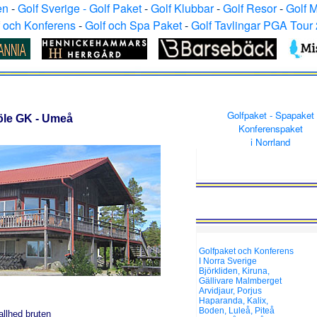
en
-
Golf Sverige - Golf Paket
-
Golf Klubbar
-
Golf Resor
-
Golf 
f och Konferens
-
Golf och Spa Paket
-
Golf Tavlingar PGA Tour
Golfpaket - Spapaket
jöle GK
-
Umeå
Konferenspaket
i Norrland
Golfpaket och Konferens
I Norra Sverige
Björkliden, Kiruna,
Gällivare Malmberget
Arvidjaur, Porjus
Haparanda, Kalix,
Boden, Luleå, Piteå
allhed bruten