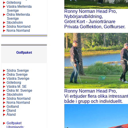
Göteborg
Västra Mellersta
Sverige
Ronny Norman Head Pro,
Östra Mellersta
Nybörjarutbildning,
Sverige
Grönt Kort - Juniortränare
Stockholm
Privata Golflektion, Golfkurser.
Södra Norrland
Norra Norrland
Golfpaket
S
ödra Sverige
Östra Sverige
Västra Sverige
Göteborg
Västra M. SE
Östra M. Sverige
Ronny Norman Head Pro,
Stockholm
Vi erbjuder flera olika intressan
Södra Norrland
både i grupp och individuellt.
Norra Norrland
Gotland
Öland
Åland
Golfpaket
Utomlands
: