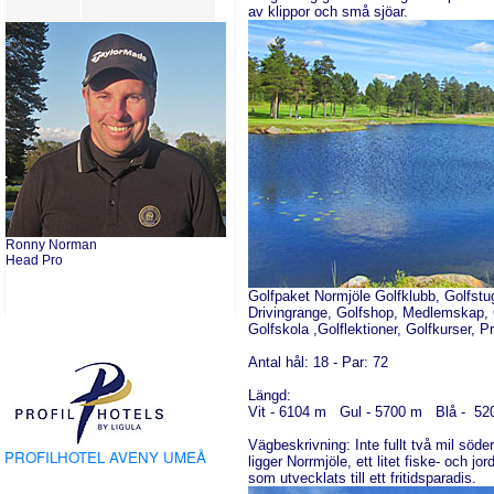
av klippor och små sjöar.
Ronny Norman
Head Pro
Golfpaket Normjöle Golfklubb, Golfstug
Drivingrange, Golfshop, Medlemskap, 
Golfskola ,Golflektioner, Golfkurser, Pr
Antal
h
ål:
18 -
Par:
72
Längd:
Vit - 6104 m Gul - 5700 m Blå - 5
V
ägbeskrivning:
Inte fullt två mil sö
PROFILHOTEL AVENY UMEÅ
ligger
Norrmjöle, ett litet fiske- och j
som
utvecklats till ett fritidsparadis.