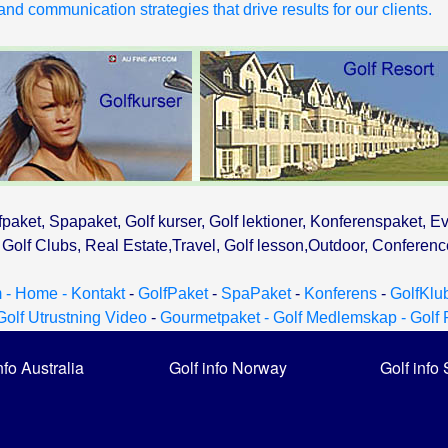
nd communication strategies that drive results for our clients.
fpaket, Spapaket, Golf kurser, Golf lektioner, Konferenspaket, Ev
olf Clubs, Real Estate,Travel, Golf lesson,Outdoor, Conferen
 - Home -
Kontakt
-
GolfPaket
-
SpaPaket
-
Konferens
-
GolfKlu
Golf Utrustning Video
-
Gourmetpaket -
Golf Medlemskap -
Golf 
nfo Australia
Golf info Norway
Golf inf