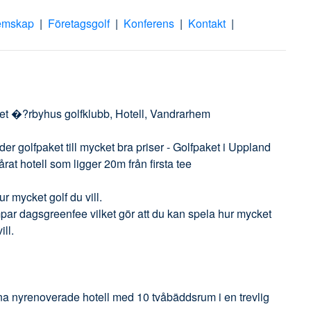
emskap
|
Företagsgolf
|
Konferens
|
Kontakt
|
et �?rbyhus golfklubb, Hotell, Vandrarhem
der golfpaket till mycket bra priser - Golfpaket i Uppland
rat hotell som ligger 20m från firsta tee
r mycket golf du vill.
mpar dagsgreenfee vilket gör att du kan spela hur mycket
ill.
na nyrenoverade hotell med 10 tvåbäddsrum i en trevlig