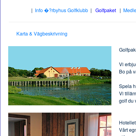
|
Info �?rbyhus Golfklubb
|
Golfpaket
|
Medl
Karta & Vägbeskrivning
Golfpak
Vi erbju
Bo på vå
Spela hu
Vi tillä
golf du v
Hotellet
Vårt eg