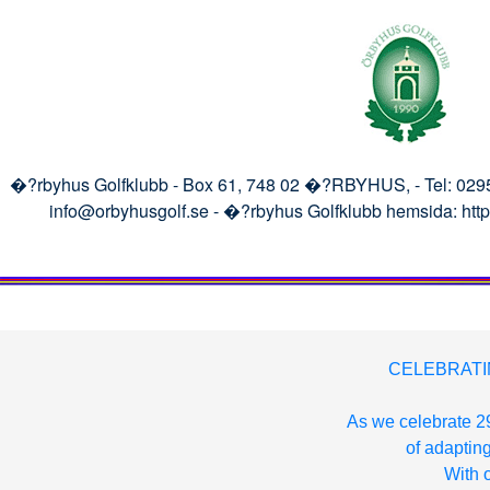
�?rbyhus Golfklubb -
Box 61, 748 02 �?RBYHUS, - Tel: 0295-6
info@orbyhusgolf.se - �?rbyhus Golfklubb hemsida: htt
CELEBRATI
As we celebrate 29
of adapting
With o