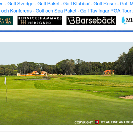
en
-
Golf Sverige - Golf Paket
-
Golf Klubbar
-
Golf Resor
-
Golf 
f och Konferens
-
Golf och Spa Paket
-
Golf Tavlingar PGA Tour