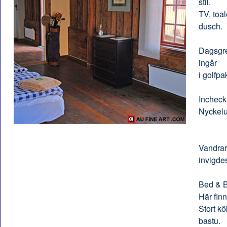
stil.
TV, toa
dusch.
Dagsgre
ingår
i golfpa
Incheck
Nyckelu
Vandrar
invigde
Bed & B
Här fin
Stort k
bastu.