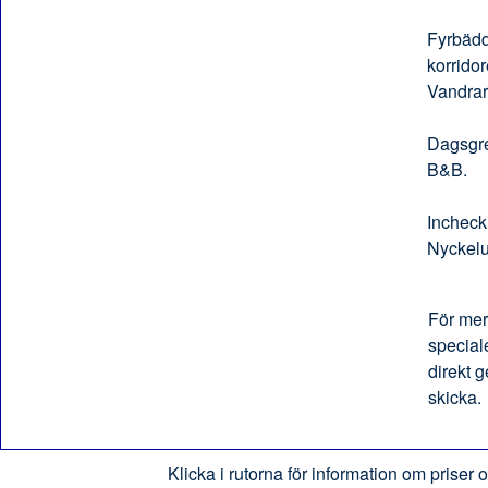
Fyrbädd
korridor
Vandrar
Dagsgre
B&B.
Incheck
Nyckelu
För mer
special
direkt g
skicka.
Klicka i rutorna för information om priser