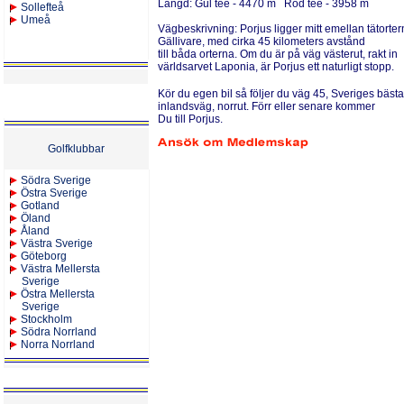
Längd:
Gul tee - 4470 m Röd tee - 3958 m
Sollefteå
Umeå
Vägbeskrivning:
Porjus ligger mitt emellan tätort
Gällivare, med cirka 45 kilometers avstånd
till båda orterna. Om du är på väg västerut, rakt in
världsarvet Laponia, är Porjus ett naturligt stopp.
Kör du egen bil så följer du väg 45, Sveriges bästa
inlandsväg, norrut. Förr eller senare kommer
Du till Porjus.
Golfklubbar
Södra Sverige
Östra Sverige
Gotland
Öland
Åland
Västra Sverige
Göteborg
Västra Mellersta
Sverige
Östra Mellersta
Sverige
Stockholm
Södra Norrland
Norra Norrland