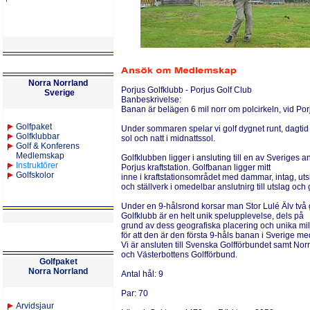
Norra Norrland
Porjus Golfklubb - Porjus Golf Club
Sverige
Banbeskrivelse:
Banan är belägen 6 mil norr om polcirkeln, vid Porj
Golfpaket
Under sommaren spelar vi golf dygnet runt, dagtid 
Golfklubbar
sol och natt i midnattssol.
Golf & Konferens
Medlemskap
Golfklubben ligger i ansluting till en av Sveriges an
Instruktörer
Porjus kraftstation. Golfbanan ligger mitt
Golfskolor
inne i kraftstationsområdet med dammar, intag, ut
och ställverk i omedelbar anslutnirg till utslag och
Under en 9-hålsrond korsar man Stor Lulé Älv två 
Golfklubb är en helt unik spelupplevelse, dels på
grund av dess geografiska placering och unika mil
för att den är den första 9-håls banan i Sverige me
Vi är ansluten till Svenska Golfförbundet samt Norr
och Västerbottens Golfförbund.
Golfpaket
Norra Norrland
Antal hål:
9
Par:
70
Arvidsjaur