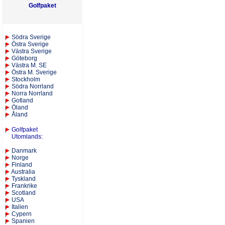
Golfpaket
S
ödra Sverige
Östra Sverige
Västra Sverige
Göteborg
Västra M. SE
Östra M. Sverige
Stockholm
Södra Norrland
Norra Norrland
Gotland
Öland
Åland
Golfpaket
Utomlands
:
Danmark
Norge
Finland
Australia
Tyskland
Frankrike
Scotland
USA
Italien
Cypern
Spanien