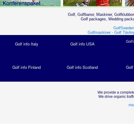
Golf, Golfbanor, Maskiner, Golfklubbor
Golf packages, Wedding packag
GolfSweden
Golfmaskiner -
Golf Tävlin
Golf 
Golf info Italy
Golf info USA
Golf info Finland
Golf info Scotland
Golf
We provide a complete
We drive organic traf
mar