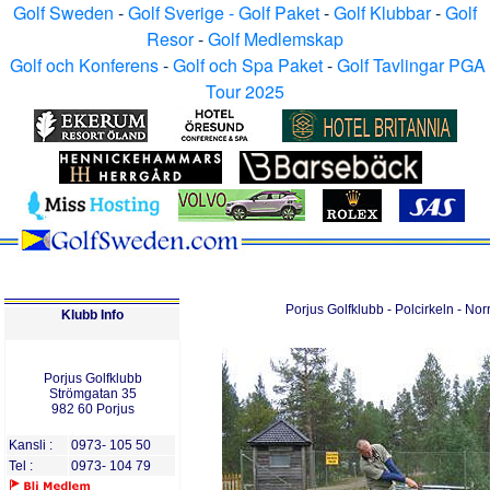
Golf Sweden
-
Golf Sverige - Golf Paket
-
Golf Klubbar
-
Golf
Resor
-
Golf Medlemskap
Golf och Konferens
-
Golf och Spa Paket
-
Golf Tavlingar PGA
Tour 2025
Porjus Golfklubb - Polcirkeln - Nor
Klubb Info
Porjus Golfklubb
Strömgatan 35
982 60 Porjus
Kansli :
0973- 105 50
Tel :
0973- 104 79