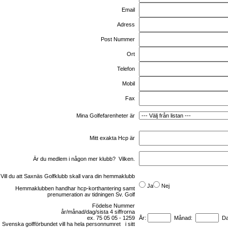
Email
Adress
Post Nummer
Ort
Telefon
Mobil
Fax
Mina Golfefarenheter är
Mitt exakta Hcp är
Är du medlem i någon mer klubb?
Vilken.
Vill du att Saxnäs Golfklubb skall vara din hemmaklubb
Ja
Nej
Hemmaklubben handhar hcp-korthantering samt
prenumeration av tidningen Sv. Golf
Födelse Nummer
år/månad/dag
/sista 4 siffrorna
ex.
7
5 05 0
5
- 1259
År:
Månad:
Da
Svenska g
olfförbunde
t vill ha hela
personnumret
i sitt