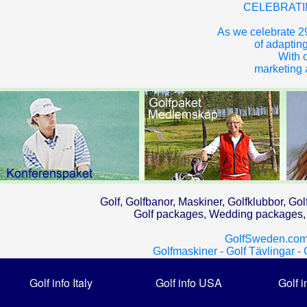
CELEBRATI
As we celebrate 29
of adapting
With o
marketing a
Golf, Golfbanor, Maskiner, Golfklubbor, Gol
Golf packages, Wedding packages, G
GolfSweden.com
Golfmaskiner -
Golf Tävlingar -
Golf info Italy
Golf info USA
Golf i