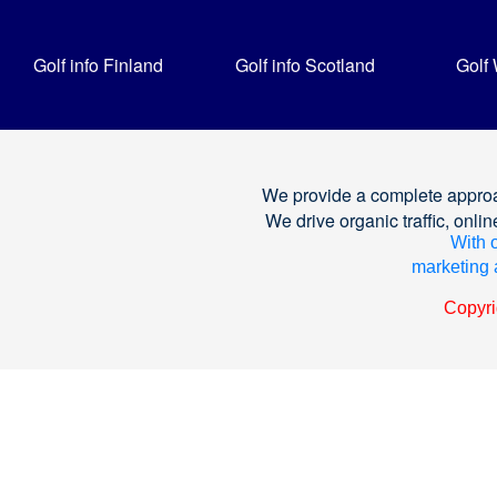
Golf info Finland
Golf info Scotland
Golf
We provide a complete approa
We drive organic traffic, on
With o
marketing a
Copyri