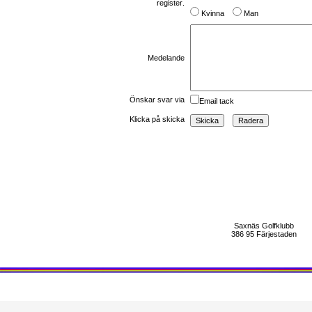
register
.
Kvinna
Man
Medelande
Önskar svar via
Email tack
Klicka på skicka
Saxnäs Golfklubb
386 95 Färjestaden