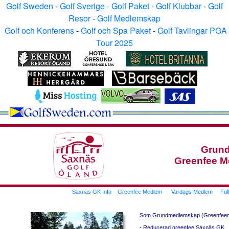
Golf Sweden
-
Golf Sverige - Golf Paket
-
Golf Klubbar
-
Golf
Resor
-
Golf Medlemskap
Golf och Konferens
-
Golf och Spa Paket
-
Golf Tavlingar PGA
Tour 2025
Grun
Greenfee M
Saxnäs GK Info
Greenfee Medlem
Vardags Medlem
Ful
Som Grundmedlemskap (Greenfeemed
- Reducerad greenfee Saxnäs GK