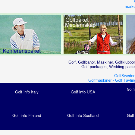
market
Golf, Golfbanor, Maskiner, Golfklubbor
Golf packages, Wedding packag
GolfSweden
Golfmaskiner -
Golf Tävlin
Golf 
Golf info Italy
Golf info USA
Golf info Finland
Golf info Scotland
Golf