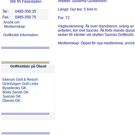
Arkitekt:
Susanna Gustavsson
386 95 Färjestaden
Längd:
Gul tee: 5 644 m
Tel :
0485-350 35
Fax :
0
485-
350 75
Par:
72
Ansök om
V
ägbeskrivning:
Åk över ölandsbron, sväng av v
Medlemskap
avfarten, kör mot Saxnäs. Åk förbi ölands djurpar
sedan till vänster vid skylten Saxnäs Golfklubb.
Golfklubb Information
Medlemskap:
Öppet för nya medlemmar,
ansök 
Golfk
lubbar på Öland
Ekerum Golf & Resort
Grönhögen Golf Links
Byxelkroks GK
Böda Sands GK
Saxnäs GK
Ölands GK