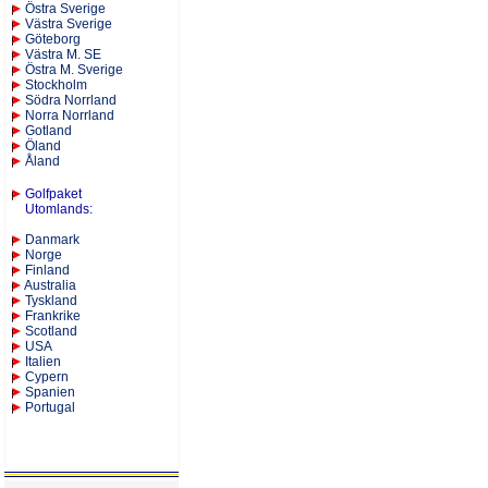
Östra Sverige
Västra Sverige
Göteborg
Västra M. SE
Östra M. Sverige
Stockholm
Södra Norrland
Norra Norrland
Gotland
Öland
Åland
Golfpaket
Utomlands
:
Danmark
Norge
Finland
Australia
Tyskland
Frankrike
Scotland
USA
Italien
Cypern
Spanien
Portugal