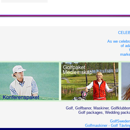
CELEB
As we celebra
of ad
market
Golf, Golfbanor, Maskiner, Golfklubbor
Golf packages, Wedding packag
GolfSweden
Golfmaskiner -
Golf Tävlin