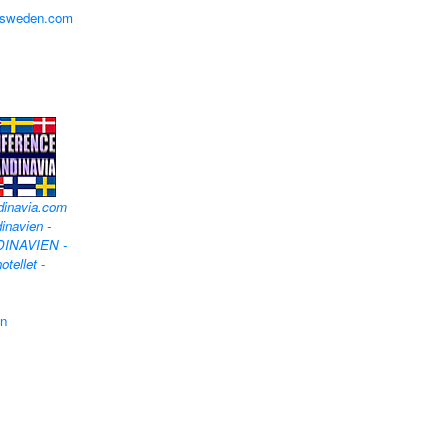
lfsweden.com
dinavia.com
inavien -
DINAVIEN -
otellet
-
en