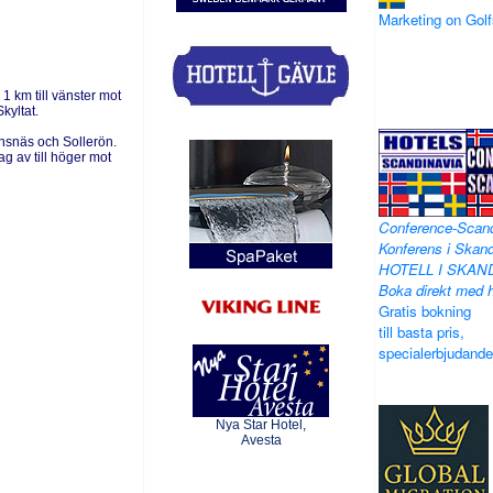
Marketing on Go
1 km till vänster mot
kyltat.
nsnäs och Sollerön.
ag av till höger mot
Conference-Scan
Konferens i Skand
HOTELL I SKAN
Boka direkt med h
Gratis bokning
till basta pris,
specialerbjudand
Nya Star Hotel,
Avesta