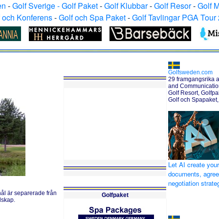
en
-
Golf Sverige - Golf Paket
-
Golf Klubbar
-
Golf Resor
-
Golf 
f och Konferens
-
Golf och Spa Paket
-
Golf Tavlingar PGA Tour
Golfsweden.com
29 framgangsrika a
and Communication 
Golf Resort, Golfpak
Golf och Spapaket,
Let AI create your
documents, agre
negotiation strat
ål är separerade från
Golfpaket
dskap.