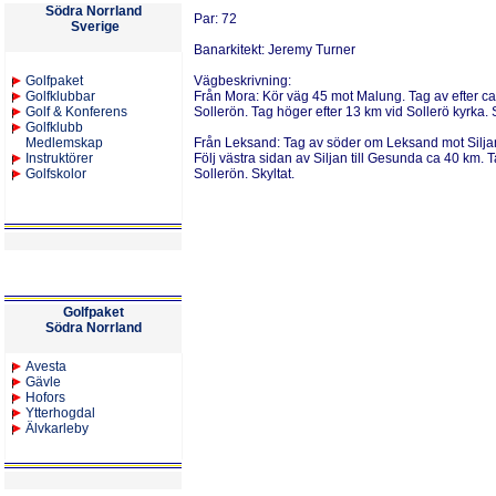
Södra Norrland
Par:
72
Sverige
Banarkitekt:
Jeremy Turner
Golfpaket
Vägbeskrivning:
Golfklubbar
Från Mora
: Kör väg 45 mot Malung. Tag av efter ca 
Golf & Konferens
Sollerön. Tag höger efter 13 km vid Sollerö kyrka. S
Golfklubb
Medlemskap
Från Leksand:
Tag av söder om Leksand mot Silja
Instruktörer
Följ västra sidan av Siljan till Gesunda ca 40 km. T
Golfskolor
Sollerön. Skyltat.
Golfpaket
Södra Norrland
Avesta
Gävle
Hofors
Ytterhogdal
Älvkarleby