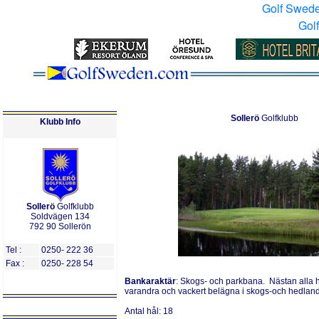
Golf Swed
Gol
Sollerö
Golfklubb
Klubb Info
Sollerö
Golfklubb
Soldvägen 134
792 90 Sollerön
Tel :
0250- 222 36
Fax :
0250- 228 54
Bankaraktär
:
Skogs- och parkbana
.
Nästan alla h
varandra och vackert belägna i skogs-och hedlan
Antal
h
ål:
18