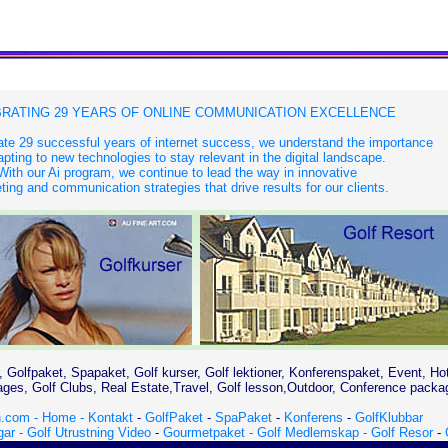
RATING 29 YEARS OF ONLINE COMMUNICATION EXCELLENCE
te 29 successful years of internet success, we understand the importance
apting to new technologies to stay relevant in the digital landscape.
With our Ai program, we continue to lead the way in innovative
ing and communication strategies that drive results for our clients.
, Golfpaket, Spapaket, Golf kurser, Golf lektioner, Konferenspaket, Event, Ho
es, Golf Clubs, Real Estate,Travel, Golf lesson,Outdoor, Conference packa
.com - Home -
Kontakt
-
GolfPaket
-
SpaPaket
-
Konferens
-
GolfKlubbar
gar -
Golf Utrustning Video
-
Gourmetpaket -
Golf Medlemskap -
Golf Resor
-